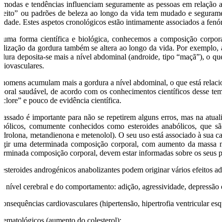
 modas e tendências influenciam seguramente as pessoas em relação a
rfeito” ou padrões de beleza ao longo da vida tem mudado e segurame
alidade. Estes aspetos cronológicos estão intimamente associados a fenó
 uma forma científica e biológica, conhecemos a composição corpora
calização da gordura também se altera ao longo da vida. Por exemplo, 
rdura deposita-se mais a nível abdominal (androide, tipo “maçã”), o que
rdiovasculares.
 homens acumulam mais a gordura a nível abdominal, o que está relaci
rporal saudável, de acordo com os conhecimentos científicos desse te
lclore” e pouco de evidência científica.
passado é importante para não se repetirem alguns erros, mas na atua
abólicos, comumente conhecidos como esteroides anabólicos, que sã
ndrolona, metandienona e metenolol). O seu uso está associado à sua c
ingir uma determinada composição corporal, com aumento da massa m
terminada composição corporal, devem estar informadas sobre os seus p
 esteroides androgénicos anabolizantes podem originar vários efeitos ad
 A nível cerebral e do comportamento: adição, agressividade, depressão e
 consequências cardiovasculares (hipertensão, hipertrofia ventricular es
 hematológicos (aumento do colesterol);