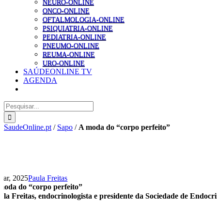
NEURO-ONLINE
ONCO-ONLINE
OFTALMOLOGIA-ONLINE
PSIQUIATRIA-ONLINE
PEDIATRIA-ONLINE
PNEUMO-ONLINE
REUMA-ONLINE
URO-ONLINE
SAÚDEONLINE TV
AGENDA
Pesquisar
SaudeOnline.pt
/
Sapo
/
A moda do “corpo perfeito”
Mar, 2025
Paula Freitas
moda do “corpo perfeito”
ula Freitas, endocrinologista e presidente da Sociedade de Endocri