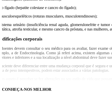
no fígado (hepatite colestase e cancro do fígado);
 musculoesqueléticos (roturas musculares, musculotendinoses);
 sistema urinário (insuficiência renal aguda, glomerulonefrite e tum
stática, atrofia testicular, e mesmo cancro da próstata, e nas mulheres, 
dificações corporais
 doentes devem consultar o seu médico para os avaliar, fazer exame ob
emplo, a de Endocrinologia. Como já referi acima, existem algumas a
periores e inferiores e a sua localização a nível abdominal deve fazer s
paciente deve diferenciar entre uma mudança corporal que é segura e um
rda de peso intempestivos, podem estar associados a várias patologias.
tro aspeto é perceber se fez alterações no seu estilo de vida que possam
ntomas associados? Alguns daqueles que escrevemos acima – o local d
dico que o deverá referenciar para uma consulta de especialidade.
CONHEÇA-NOS MELHOR