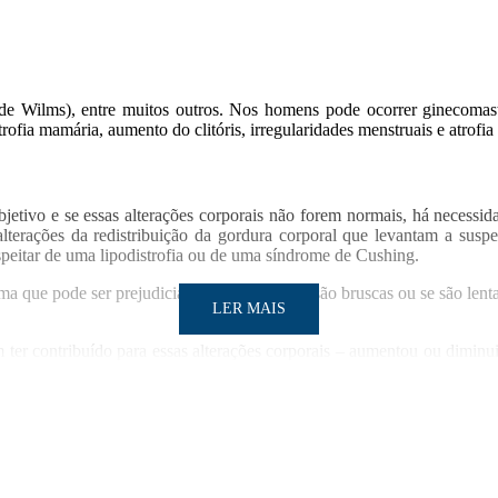
or de Wilms), entre muitos outros. Nos homens pode ocorrer ginecomast
atrofia mamária, aumento do clitóris, irregularidades menstruais e atrofia
jetivo e se essas alterações corporais não forem normais, há necessid
lterações da redistribuição da gordura corporal que levantam a suspe
uspeitar de uma lipodistrofia ou de uma síndrome de Cushing.
a que pode ser prejudicial. Se as alterações são bruscas ou se são le
LER MAIS
 ter contribuído para essas alterações corporais – aumentou ou diminui 
a deposição ou perda da gordura, equimoses, fraqueza muscular, apar
“Hoje em dia qualquer pess
LER MAIS