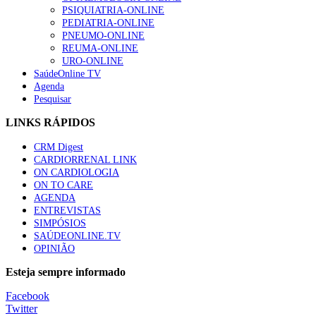
“Os programas de rastreio do cancro do pulmão são custo-ef
PSIQUIATRIA-ONLINE
66 visualizações
PEDIATRIA-ONLINE
PNEUMO-ONLINE
REUMA-ONLINE
URO-ONLINE
SaúdeOnline TV
Agenda
Trodelvy aprovado para primeira linha no cancro da mama tr
Pesquisar
61 visualizações
LINKS RÁPIDOS
CRM Digest
CARDIORRENAL LINK
Especialistas defendem mais potássio na alimentação para aj
ON CARDIOLOGIA
57 visualizações
ON TO CARE
AGENDA
ENTREVISTAS
SIMPÓSIOS
SAÚDEONLINE.TV
MAIS NOTÍCIAS
OPINIÃO
Tudo sobre branqueamento dentário
Esteja sempre informado
30 Nov, 2025
|
0 Comments
Facebook
Twitter