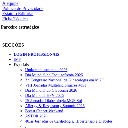
A equipa
Política de Privacidade
Estatuto Editorial
Ficha Técnica
rtilhe nas redes sociais:
Parceiro estratégico
SECÇÕES
LOGIN PROFISSIONAIS
JMF
squisar
Especiais
Update em medicina 2026
Dia Mundial da Esquizofrenia 2026
OTÍCIAS RECENTES
3.ᵒ Congresso Nacional de Ginecologia em MGF
VIII Jornadas Multidisciplinares MGF
Dia Mundial do Glaucoma 2026
Portugal está a formar os médicos de que precisa?
6 de Agosto, 202
Dia Mundial HPV 2026
15 Jornadas Diabetologia MGF Sul
Estudantes de Medicina representados na 79.ª World Health Assem
Allergy & Respiratory Summit 2026
Breast Cancer Weekend
SCORA X-Change Portugal promove formação internacional em saú
ASTOR 2026
40.as Jornadas de Cardiologia, Hipertensão e Diabetes
ANEM reúne com coordenador do Pacto Estratégico para a Saúde
.