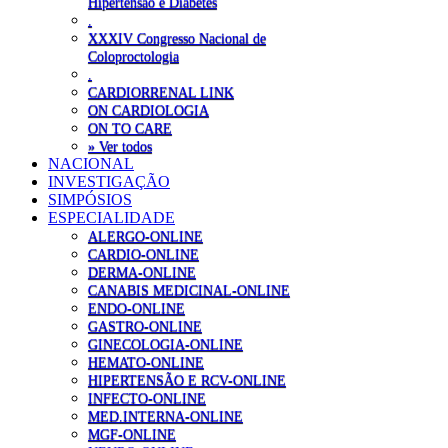
Hipertensão e Diabetes
.
XXXIV Congresso Nacional de
Coloproctologia
.
CARDIORRENAL LINK
ON CARDIOLOGIA
ON TO CARE
» Ver todos
NACIONAL
INVESTIGAÇÃO
SIMPÓSIOS
ESPECIALIDADE
ALERGO-ONLINE
CARDIO-ONLINE
DERMA-ONLINE
CANABIS MEDICINAL-ONLINE
ENDO-ONLINE
GASTRO-ONLINE
GINECOLOGIA-ONLINE
HEMATO-ONLINE
HIPERTENSÃO E RCV-ONLINE
INFECTO-ONLINE
MED.INTERNA-ONLINE
MGF-ONLINE