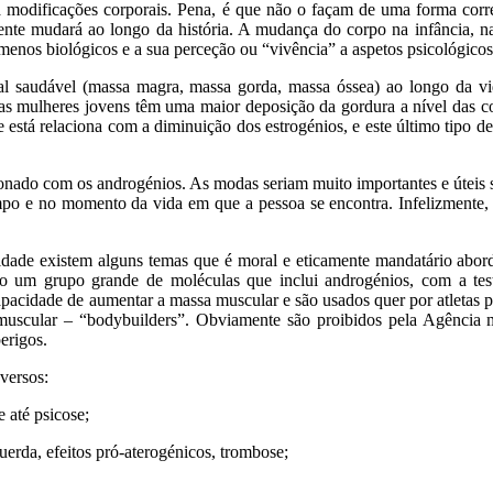
 modificações corporais. Pena, é que não o façam de uma forma corre
nte mudará ao longo da história. A mudança do corpo na infância, na
menos biológicos e a sua perceção ou “vivência” a aspetos psicológicos 
l saudável (massa magra, massa gorda, massa óssea) ao longo da vi
as mulheres jovens têm uma maior deposição da gordura a nível das co
 está relaciona com a diminuição dos estrogénios, e este último tipo d
onado com os androgénios. As modas seriam muito importantes e úteis 
mpo e no momento da vida em que a pessoa se encontra. Infelizmente,
lidade existem alguns temas que é moral e eticamente mandatário abord
o um grupo grande de moléculas que inclui androgénios, com a test
apacidade de aumentar a massa muscular e são usados quer por atletas 
uscular – “bodybuilders”. Obviamente são proibidos pela Agência m
erigos.
versos:
 até psicose;
querda, efeitos pró-aterogénicos, trombose;