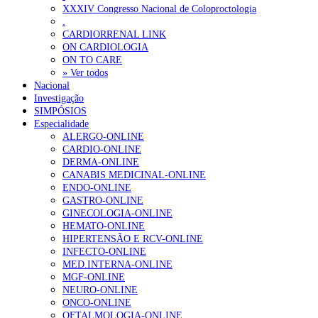
XXXIV Congresso Nacional de Coloproctologia
Sindicato diz que nova carreira de médicos dentistas reforça estabi
.
CARDIORRENAL LINK
ON CARDIOLOGIA
OTÍCIAS MAIS LIDAS
ON TO CARE
» Ver todos
Nacional
Enfermagem Forense. “Da urgência ao tribunal, cada gesto c
Investigação
202 visualizações
SIMPÓSIOS
Especialidade
ALERGO-ONLINE
CARDIO-ONLINE
DERMA-ONLINE
Alguns milhares de utentes podem ficar sem médico de famíl
CANABIS MEDICINAL-ONLINE
175 visualizações
ENDO-ONLINE
GASTRO-ONLINE
GINECOLOGIA-ONLINE
HEMATO-ONLINE
HIPERTENSÃO E RCV-ONLINE
Quase quatro em cada dez doentes com enfarte apresentavam
INFECTO-ONLINE
86 visualizações
MED.INTERNA-ONLINE
MGF-ONLINE
NEURO-ONLINE
ONCO-ONLINE
OFTALMOLOGIA-ONLINE