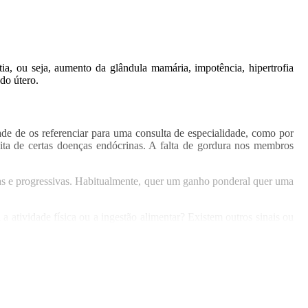
ia, ou seja, aumento da glândula mamária, impotência, hipertrofia
 do útero.
ade de os referenciar para uma consulta de especialidade, como por
ita de certas doenças endócrinas. A falta de gordura nos membros
ntas e progressivas. Habitualmente, quer um ganho ponderal quer uma
a atividade física ou a ingestão alimentar? Existem outros sinais ou
ecimento de hipertensão, etc. Nestes casos, deve consultar o seu
Notícia relacionada
oa adquire suplementos sem saber muito bem o porquê da sua toma”