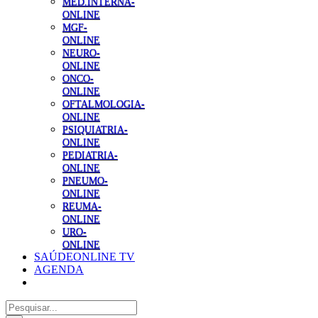
MED.INTERNA-
ONLINE
MGF-
ONLINE
NEURO-
ONLINE
ONCO-
ONLINE
OFTALMOLOGIA-
ONLINE
PSIQUIATRIA-
ONLINE
PEDIATRIA-
ONLINE
PNEUMO-
ONLINE
REUMA-
ONLINE
URO-
ONLINE
SAÚDEONLINE TV
AGENDA
Pesquisar