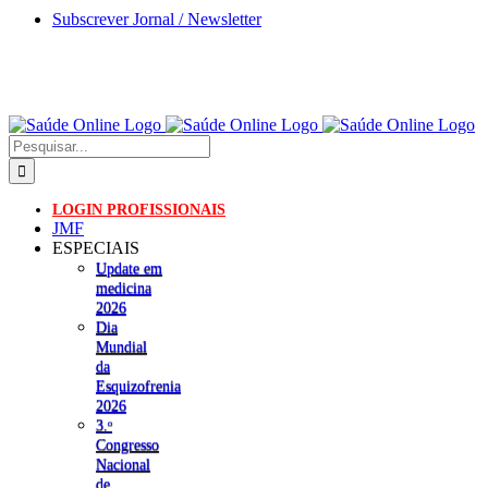
Skip
Subscrever Jornal / Newsletter
to
content
Pesquisar
LOGIN PROFISSIONAIS
JMF
ESPECIAIS
Update em
medicina
2026
Dia
Mundial
da
Esquizofrenia
2026
3.ᵒ
Congresso
Nacional
de