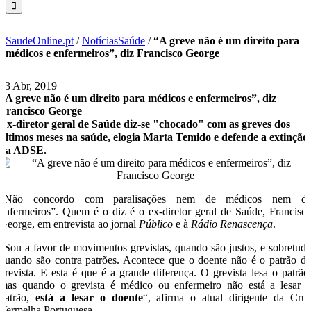
SaudeOnline.pt
/
NotíciasSaúde
/
“A greve não é um direito para
médicos e enfermeiros”, diz Francisco George
23 Abr, 2019
“A greve não é um direito para médicos e enfermeiros”, diz
Francisco George
Ex-diretor geral de Saúde diz-se "chocado" com as greves dos
últimos meses na saúde, elogia Marta Temido e defende a extinção
da ADSE.
“Não concordo com paralisações nem de médicos nem d
enfermeiros”. Quem é o diz é o ex-diretor geral de Saúde, Francisc
George, em entrevista ao jornal
Público
e à
Rádio Renascença
.
“Sou a favor de movimentos grevistas, quando são justos, e sobretud
quando são contra patrões. Acontece que o doente não é o patrão d
grevista. E esta é que é a grande diferença. O grevista lesa o patrão
mas quando o grevista é médico ou enfermeiro não está a lesar 
patrão,
está a lesar o doente
“, afirma o atual dirigente da Cru
Vermelha Portuguesa.