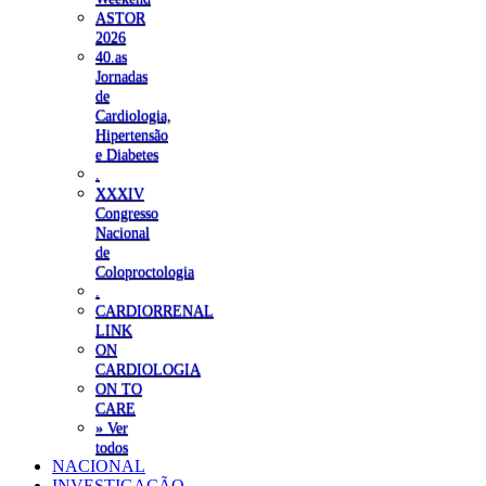
ASTOR
2026
40.as
Jornadas
de
Cardiologia,
Hipertensão
e Diabetes
.
XXXIV
Congresso
Nacional
de
Coloproctologia
.
CARDIORRENAL
LINK
ON
CARDIOLOGIA
ON TO
CARE
» Ver
todos
NACIONAL
INVESTIGAÇÃO