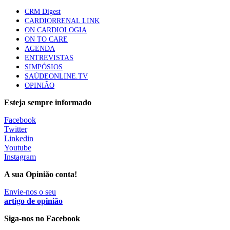
apresentavam níveis elevados de Lp(a), revela estudo
CRM Digest
86 visualizações
CARDIORRENAL LINK
ON CARDIOLOGIA
ON TO CARE
AGENDA
Trodelvy aprovado para primeira linha no cancro da
ENTREVISTAS
mama triplo negativo metastático em doentes não
SIMPÓSIOS
elegíveis para inibidores PD-(L)1
SAÚDEONLINE.TV
61 visualizações
OPINIÃO
Esteja sempre informado
MAIS NOTÍCIAS
Facebook
Twitter
Linkedin
Quase 11.900 jovens recorreram aos cheques psicólogo e
Youtube
nutricionista no primeiro mês
Instagram
7 Ago, 2026
|
0 Comments
A sua Opinião conta!
Envie-nos o seu
ULS de Coimbra estreia cirurgia endoscópica do ouvido com
artigo de opinião
apoio robótico em Portugal
Siga-nos no Facebook
7 Ago, 2026
|
0 Comments