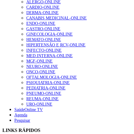
ALERGO-ONLINE
gesto conta e cada profissional faz a diferença”
CARDIO-ONLINE
202 visualizações
DERMA-ONLINE
CANABIS MEDICINAL-ONLINE
ENDO-ONLINE
GASTRO-ONLINE
Alguns milhares de utentes podem ficar sem médico de
GINECOLOGIA-ONLINE
família com nova regras do registo, alerta associação
HEMATO-ONLINE
155 visualizações
HIPERTENSÃO E RCV-ONLINE
INFECTO-ONLINE
MED.INTERNA-ONLINE
MGF-ONLINE
1.º Episódio do Podcast “Frequência Cardio – Sintoniza
NEURO-ONLINE
te na Insuficiência Cardíaca” da Bayer
ONCO-ONLINE
99 visualizações
OFTALMOLOGIA-ONLINE
PSIQUIATRIA-ONLINE
PEDIATRIA-ONLINE
PNEUMO-ONLINE
REUMA-ONLINE
“Os programas de rastreio do cancro do pulmão são
URO-ONLINE
custo-efetivos e representam um investimento
SaúdeOnline TV
sustentável para os sistemas de saúde”
Agenda
88 visualizações
Pesquisar
LINKS RÁPIDOS
Quase quatro em cada dez doentes com enfarte