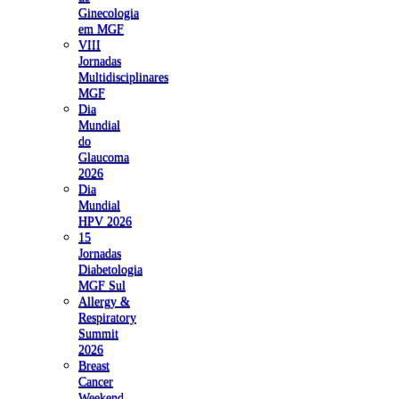
Ginecologia
em MGF
VIII
Jornadas
Multidisciplinares
MGF
Dia
Mundial
do
Glaucoma
2026
Dia
Mundial
HPV 2026
15
Jornadas
Diabetologia
MGF Sul
Allergy &
Respiratory
Summit
2026
Breast
Cancer
Weekend