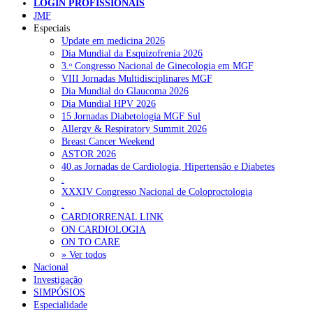
LOGIN PROFISSIONAIS
JMF
Especiais
NOTÍCIAS RECENTES
Update em medicina 2026
Dia Mundial da Esquizofrenia 2026
3.ᵒ Congresso Nacional de Ginecologia em MGF
Quase 11.900 jovens recorreram aos cheques psicólogo e
VIII Jornadas Multidisciplinares MGF
nutricionista no primeiro mês
7 de Agosto, 2026
Dia Mundial do Glaucoma 2026
Dia Mundial HPV 2026
ULS de Coimbra estreia cirurgia endoscópica do ouvido com
15 Jornadas Diabetologia MGF Sul
apoio robótico em Portugal
7 de Agosto, 2026
Allergy & Respiratory Summit 2026
Breast Cancer Weekend
Enfermeiros exigem esclarecimentos sobre eventual gestão
ASTOR 2026
privada da ULS do Algarve
7 de Agosto, 2026
40.as Jornadas de Cardiologia, Hipertensão e Diabetes
.
Ordem dos Médicos alerta para riscos no novo sistema de acesso
XXXIV Congresso Nacional de Coloproctologia
a consultas e cirurgias
7 de Agosto, 2026
.
CARDIORRENAL LINK
Portugal está a formar os médicos de que precisa?
6 de Agosto,
ON CARDIOLOGIA
2026
ON TO CARE
» Ver todos
Nacional
Investigação
NOTÍCIAS MAIS LIDAS
SIMPÓSIOS
Especialidade
Enfermagem Forense. “Da urgência ao tribunal, cada