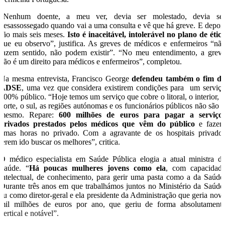
“Nenhum doente, a meu ver, devia ser molestado, devia se
desassossegado quando vai a uma consulta e vê que há greve. E depoi
são mais seis meses.
Isto é inaceitável, intolerável no plano de étic
que eu observo”, justifica. As greves de médicos e enfermeiros “nã
fazem sentido, não podem existir”. “No meu entendimento, a grev
não é um direito para médicos e enfermeiros”, completou.
Na mesma entrevista, Francisco George
defendeu também o fim d
ADSE
, uma vez que considera existirem condições para um serviç
100% público. “Hoje temos um serviço que cobre o litoral, o interior, 
norte, o sul, as regiões autónomas e os funcionários públicos não são 
mesmo. Repare:
600 milhões de euros para pagar a serviço
privados prestados pelos médicos que vêm do público
e faze
umas horas no privado. Com a agravante de os hospitais privado
terem ido buscar os melhores”, critica.
O médico especialista em Saúde Pública elogia a atual ministra d
Saúde. “
Há poucas mulheres jovens como ela
, com capacidad
intelectual, de conhecimento, para gerir uma pasta como a da Saúde
Durante três anos em que trabalhámos juntos no Ministério da Saúde
eu como diretor-geral e ela presidente da Administração que geria nov
mil milhões de euros por ano, que geriu de forma absolutament
vertical e notável”.