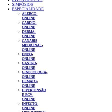
SIMPÓSIOS
ESPECIALIDADE
ALERGO-
ONLINE
CARDIO-
ONLINE
DERMA-
ONLINE
CANABIS
MEDICINAL-
ONLINE
ENDO-
ONLINE
GASTRO-
ONLINE
GINECOLOGIA-
ONLINE
HEMATO-
ONLINE
HIPERTENSÃO
E RCV-
ONLINE
INFECTO-
ONLINE