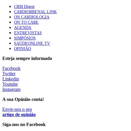
CRM Digest
Especialistas defendem mais potássio na alimentação
CARDIORRENAL LINK
para ajudar a controlar a hipertensão
ON CARDIOLOGIA
57 visualizações
ON TO CARE
AGENDA
ENTREVISTAS
SIMPÓSIOS
MAIS NOTÍCIAS
SAÚDEONLINE.TV
OPINIÃO
Escola Anual Virtual de Hepatologia arranca dia 22 de
setembro
Esteja sempre informado
14 Set, 2022
Facebook
Twitter
Linkedin
Youtube
2º Update de Diabetes. Encontro para atualização sobre as
Instagram
novas abordagens de tratamento
11 Nov, 2021
|
0 Comments
A sua Opinião conta!
Envie-nos o seu
artigo de opinião
Siga-nos no Facebook