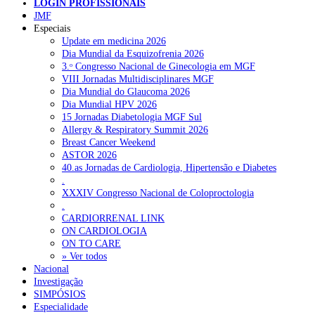
LOGIN PROFISSIONAIS
JMF
Portugal está a formar os médicos de que precisa?
6 de Agosto,
Especiais
2026
Update em medicina 2026
Dia Mundial da Esquizofrenia 2026
Estudantes de Medicina representados na 79.ª World Health
3.ᵒ Congresso Nacional de Ginecologia em MGF
Assembly
6 de Agosto, 2026
VIII Jornadas Multidisciplinares MGF
Dia Mundial do Glaucoma 2026
SCORA X-Change Portugal promove formação internacional
Dia Mundial HPV 2026
em saúde sexual e reprodutiva
6 de Agosto, 2026
15 Jornadas Diabetologia MGF Sul
Allergy & Respiratory Summit 2026
ANEM reúne com coordenador do Pacto Estratégico para a
Breast Cancer Weekend
Saúde
6 de Agosto, 2026
ASTOR 2026
40.as Jornadas de Cardiologia, Hipertensão e Diabetes
Sindicato diz que nova carreira de médicos dentistas reforça
.
estabilidade no SNS
6 de Agosto, 2026
XXXIV Congresso Nacional de Coloproctologia
.
CARDIORRENAL LINK
NOTÍCIAS MAIS LIDAS
ON CARDIOLOGIA
ON TO CARE
» Ver todos
Enfermagem Forense. “Da urgência ao tribunal, cada
Nacional
gesto conta e cada profissional faz a diferença”
Investigação
202 visualizações
SIMPÓSIOS
Especialidade