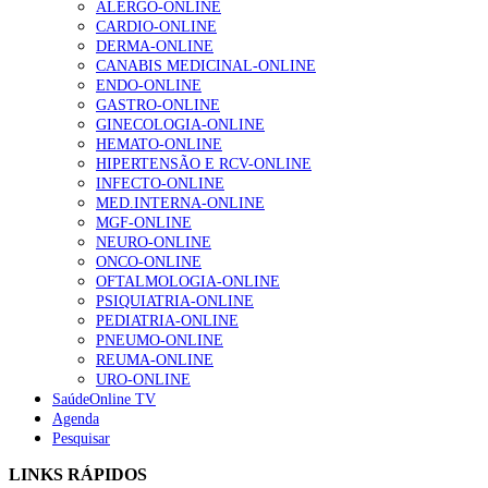
ALERGO-ONLINE
CARDIO-ONLINE
Alguns milhares de utentes podem ficar sem médico de
DERMA-ONLINE
família com nova regras do registo, alerta associação
CANABIS MEDICINAL-ONLINE
175 visualizações
ENDO-ONLINE
GASTRO-ONLINE
GINECOLOGIA-ONLINE
HEMATO-ONLINE
Quase quatro em cada dez doentes com enfarte
HIPERTENSÃO E RCV-ONLINE
apresentavam níveis elevados de Lp(a), revela estudo
INFECTO-ONLINE
86 visualizações
MED.INTERNA-ONLINE
MGF-ONLINE
NEURO-ONLINE
ONCO-ONLINE
“Os programas de rastreio do cancro do pulmão são
OFTALMOLOGIA-ONLINE
custo-efetivos e representam um investimento
PSIQUIATRIA-ONLINE
sustentável para os sistemas de saúde”
PEDIATRIA-ONLINE
66 visualizações
PNEUMO-ONLINE
REUMA-ONLINE
URO-ONLINE
SaúdeOnline TV
Trodelvy aprovado para primeira linha no cancro da
Agenda
mama triplo negativo metastático em doentes não
Pesquisar
elegíveis para inibidores PD-(L)1
61 visualizações
LINKS RÁPIDOS