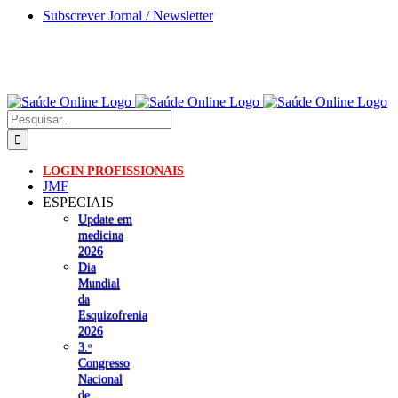
Skip
Subscrever Jornal / Newsletter
to
content
Pesquisar
LOGIN PROFISSIONAIS
JMF
ESPECIAIS
Update em
medicina
2026
Dia
Mundial
da
Esquizofrenia
2026
3.ᵒ
Congresso
Nacional
de