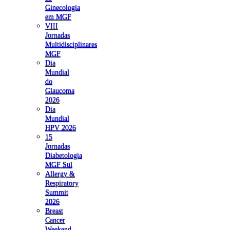
Ginecologia
em MGF
VIII
Jornadas
Multidisciplinares
MGF
Dia
Mundial
do
Glaucoma
2026
Dia
Mundial
HPV 2026
15
Jornadas
Diabetologia
MGF Sul
Allergy &
Respiratory
Summit
2026
Breast
Cancer
Weekend