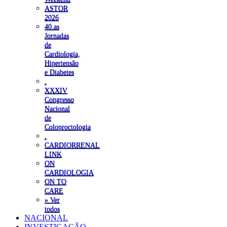
ASTOR
2026
40.as
Jornadas
de
Cardiologia,
Hipertensão
e Diabetes
.
XXXIV
Congresso
Nacional
de
Coloproctologia
.
CARDIORRENAL
LINK
ON
CARDIOLOGIA
ON TO
CARE
» Ver
todos
NACIONAL
INVESTIGAÇÃO