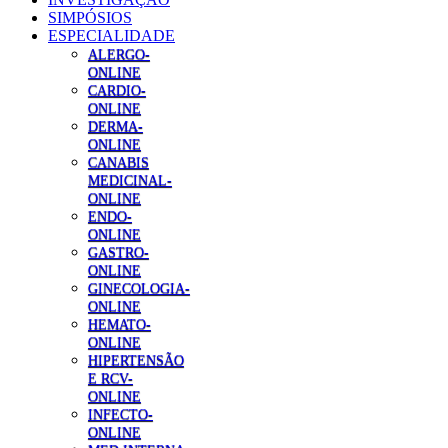
SIMPÓSIOS
ESPECIALIDADE
ALERGO-
ONLINE
CARDIO-
ONLINE
DERMA-
ONLINE
CANABIS
MEDICINAL-
ONLINE
ENDO-
ONLINE
GASTRO-
ONLINE
GINECOLOGIA-
ONLINE
HEMATO-
ONLINE
HIPERTENSÃO
E RCV-
ONLINE
INFECTO-
ONLINE