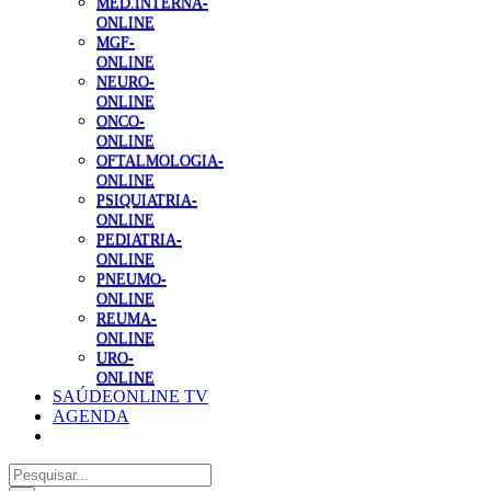
MED.INTERNA-
ONLINE
MGF-
ONLINE
NEURO-
ONLINE
ONCO-
ONLINE
OFTALMOLOGIA-
ONLINE
PSIQUIATRIA-
ONLINE
PEDIATRIA-
ONLINE
PNEUMO-
ONLINE
REUMA-
ONLINE
URO-
ONLINE
SAÚDEONLINE TV
AGENDA
Pesquisar