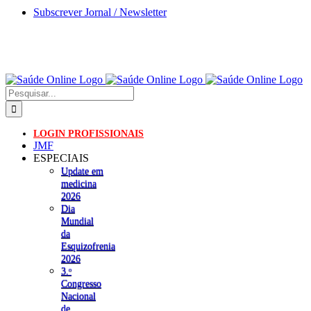
Skip
Subscrever Jornal / Newsletter
to
content
Pesquisar
LOGIN PROFISSIONAIS
JMF
ESPECIAIS
Update em
medicina
2026
Dia
Mundial
da
Esquizofrenia
2026
3.ᵒ
Congresso
Nacional
de