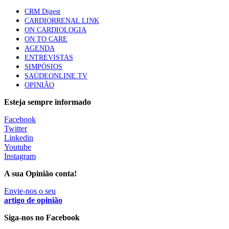
mama triplo negativo metastático em doentes não
CRM Digest
elegíveis para inibidores PD-(L)1
CARDIORRENAL LINK
61 visualizações
ON CARDIOLOGIA
ON TO CARE
AGENDA
Especialistas defendem mais potássio na alimentação
ENTREVISTAS
para ajudar a controlar a hipertensão
SIMPÓSIOS
57 visualizações
SAÚDEONLINE.TV
OPINIÃO
Esteja sempre informado
MAIS NOTÍCIAS
Facebook
Twitter
Linkedin
Sindicato diz que nova carreira de médicos dentistas reforça
Youtube
estabilidade no SNS
Instagram
6 Ago, 2026
|
0 Comments
A sua Opinião conta!
Envie-nos o seu
Mais de 400 utentes beneficiaram de comparticipação reforçada
artigo de opinião
para tratamentos de infertilidade na Madeira
Siga-nos no Facebook
6 Ago, 2026
|
0 Comments