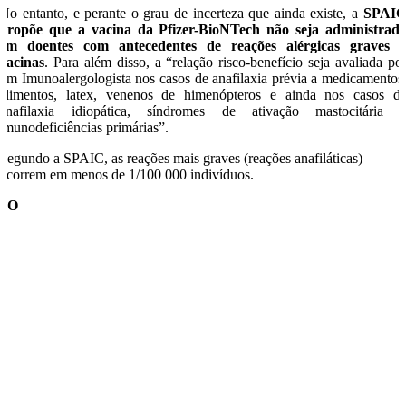
No entanto, e perante o grau de incerteza que ainda existe, a
SPAI
propõe que a vacina da Pfizer-BioNTech não seja administrad
em doentes com antecedentes de reações alérgicas graves 
vacinas
. Para além disso, a “relação risco-benefício seja avaliada po
um Imunoalergologista nos casos de anafilaxia prévia a medicamentos
alimentos, latex, venenos de himenópteros e ainda nos casos d
anafilaxia idiopática, síndromes de ativação mastocitária 
imunodeficiências primárias”.
Segundo a SPAIC, as reações mais graves (reações anafiláticas)
ocorrem em menos de 1/100 000 indivíduos.
SO