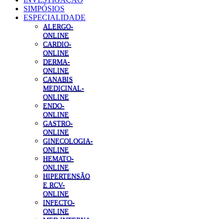
SIMPÓSIOS
ESPECIALIDADE
ALERGO-
ONLINE
CARDIO-
ONLINE
DERMA-
ONLINE
CANABIS
MEDICINAL-
ONLINE
ENDO-
ONLINE
GASTRO-
ONLINE
GINECOLOGIA-
ONLINE
HEMATO-
ONLINE
HIPERTENSÃO
E RCV-
ONLINE
INFECTO-
ONLINE