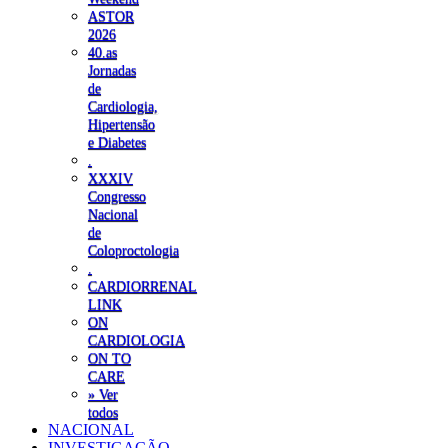
ASTOR
2026
40.as
Jornadas
de
Cardiologia,
Hipertensão
e Diabetes
.
XXXIV
Congresso
Nacional
de
Coloproctologia
.
CARDIORRENAL
LINK
ON
CARDIOLOGIA
ON TO
CARE
» Ver
todos
NACIONAL
INVESTIGAÇÃO