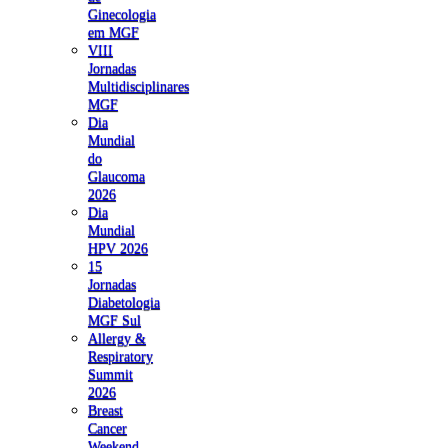
Ginecologia
em MGF
VIII
Jornadas
Multidisciplinares
MGF
Dia
Mundial
do
Glaucoma
2026
Dia
Mundial
HPV 2026
15
Jornadas
Diabetologia
MGF Sul
Allergy &
Respiratory
Summit
2026
Breast
Cancer
Weekend