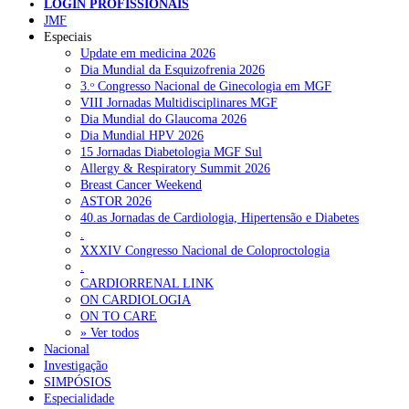
LOGIN PROFISSIONAIS
JMF
Especiais
NOTÍCIAS RECENTES
Update em medicina 2026
Dia Mundial da Esquizofrenia 2026
3.ᵒ Congresso Nacional de Ginecologia em MGF
Portugal está a formar os médicos de que precisa?
6 de Agosto,
VIII Jornadas Multidisciplinares MGF
2026
Dia Mundial do Glaucoma 2026
Dia Mundial HPV 2026
Estudantes de Medicina representados na 79.ª World Health
15 Jornadas Diabetologia MGF Sul
Assembly
6 de Agosto, 2026
Allergy & Respiratory Summit 2026
Breast Cancer Weekend
SCORA X-Change Portugal promove formação internacional
ASTOR 2026
em saúde sexual e reprodutiva
6 de Agosto, 2026
40.as Jornadas de Cardiologia, Hipertensão e Diabetes
.
ANEM reúne com coordenador do Pacto Estratégico para a
XXXIV Congresso Nacional de Coloproctologia
Saúde
6 de Agosto, 2026
.
CARDIORRENAL LINK
Sindicato diz que nova carreira de médicos dentistas reforça
ON CARDIOLOGIA
estabilidade no SNS
6 de Agosto, 2026
ON TO CARE
» Ver todos
Nacional
Investigação
NOTÍCIAS MAIS LIDAS
SIMPÓSIOS
Especialidade
Enfermagem Forense. “Da urgência ao tribunal, cada