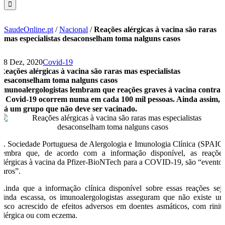
SaudeOnline.pt
/
Nacional
/
Reações alérgicas à vacina são raras
mas especialistas desaconselham toma nalguns casos
28 Dez, 2020
Covid-19
Reações alérgicas à vacina são raras mas especialistas
desaconselham toma nalguns casos
Imunoalergologistas lembram que reações graves à vacina contra
a Covid-19 ocorrem numa em cada 100 mil pessoas. Ainda assim,
há um grupo que não deve ser vacinado.
A Sociedade Portuguesa de Alergologia e Imunologia Clínica (SPAIC
lembra que, de acordo com a informação disponível, as reaçõe
alérgicas à vacina da Pfizer-BioNTech para a COVID-19, são “evento
raros”.
Ainda que a informação clínica disponível sobre essas reações sej
ainda escassa, os imunoalergologistas asseguram que não existe u
risco acrescido de efeitos adversos em doentes asmáticos, com rinit
alérgica ou com eczema.