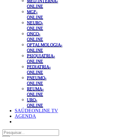
MED.INTERNA-
ONLINE
MGF-
ONLINE
NEURO-
ONLINE
ONCO-
ONLINE
OFTALMOLOGIA-
ONLINE
PSIQUIATRIA-
ONLINE
PEDIATRIA-
ONLINE
PNEUMO-
ONLINE
REUMA-
ONLINE
URO-
ONLINE
SAÚDEONLINE TV
AGENDA
Pesquisar