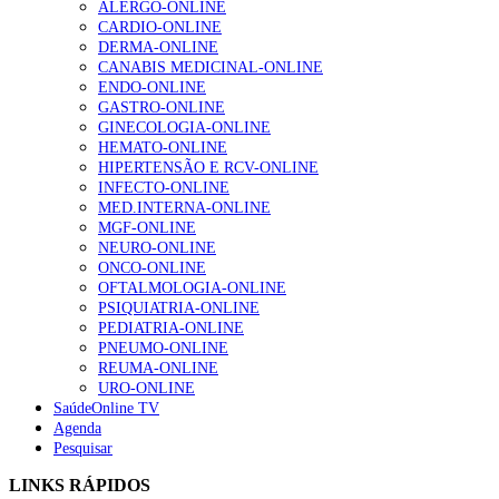
ALERGO-ONLINE
gesto conta e cada profissional faz a diferença”
CARDIO-ONLINE
202 visualizações
DERMA-ONLINE
CANABIS MEDICINAL-ONLINE
ENDO-ONLINE
GASTRO-ONLINE
Alguns milhares de utentes podem ficar sem médico de
GINECOLOGIA-ONLINE
família com nova regras do registo, alerta associação
HEMATO-ONLINE
175 visualizações
HIPERTENSÃO E RCV-ONLINE
INFECTO-ONLINE
MED.INTERNA-ONLINE
MGF-ONLINE
Quase quatro em cada dez doentes com enfarte
NEURO-ONLINE
apresentavam níveis elevados de Lp(a), revela estudo
ONCO-ONLINE
86 visualizações
OFTALMOLOGIA-ONLINE
PSIQUIATRIA-ONLINE
PEDIATRIA-ONLINE
PNEUMO-ONLINE
REUMA-ONLINE
“Os programas de rastreio do cancro do pulmão são
URO-ONLINE
custo-efetivos e representam um investimento
SaúdeOnline TV
sustentável para os sistemas de saúde”
Agenda
66 visualizações
Pesquisar
LINKS RÁPIDOS
Trodelvy aprovado para primeira linha no cancro da