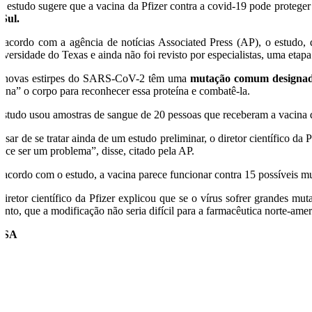
 estudo sugere que a vacina da Pfizer contra a covid-19 pode proteg
 Sul.
 acordo com a agência de notícias Associated Press (AP), o estudo, di
iversidade do Texas e ainda não foi revisto por especialistas, uma etapa
 novas estirpes do SARS-CoV-2 têm uma
mutação comum designa
reina” o corpo para reconhecer essa proteína e combatê-la.
estudo usou amostras de sangue de 20 pessoas que receberam a vacina da
esar de se tratar ainda de um estudo preliminar, o diretor científico d
rece ser um problema”, disse, citado pela AP.
 acordo com o estudo, a vacina parece funcionar contra 15 possíveis mut
diretor científico da Pfizer explicou que se o vírus sofrer grandes mu
tanto, que a modificação não seria difícil para a farmacêutica norte-ame
USA