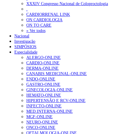
XXXIV Congresso Nacional de Coloproctologia
Estudo aponta potencial da casca de maracujá-roxo no controlo da
.
CARDIORRENAL LINK
ON CARDIOLOGIA
OTÍCIAS MAIS LIDAS
ON TO CARE
» Ver todos
Nacional
Enfermagem Forense. “Da urgência ao tribunal, cada gesto c
Investigação
202 visualizações
SIMPÓSIOS
Especialidade
ALERGO-ONLINE
CARDIO-ONLINE
DERMA-ONLINE
Alguns milhares de utentes podem ficar sem médico de famíl
CANABIS MEDICINAL-ONLINE
167 visualizações
ENDO-ONLINE
GASTRO-ONLINE
GINECOLOGIA-ONLINE
HEMATO-ONLINE
HIPERTENSÃO E RCV-ONLINE
Quase quatro em cada dez doentes com enfarte apresentavam
INFECTO-ONLINE
84 visualizações
MED.INTERNA-ONLINE
MGF-ONLINE
NEURO-ONLINE
ONCO-ONLINE
OFTALMOLOGIA-ONLINE