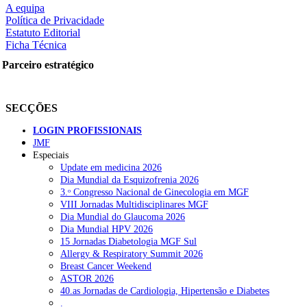
A equipa
Política de Privacidade
Estatuto Editorial
Ficha Técnica
rtilhe nas redes sociais:
Parceiro estratégico
SECÇÕES
LOGIN PROFISSIONAIS
JMF
squisar
Especiais
Update em medicina 2026
Dia Mundial da Esquizofrenia 2026
OTÍCIAS RECENTES
3.ᵒ Congresso Nacional de Ginecologia em MGF
VIII Jornadas Multidisciplinares MGF
Dia Mundial do Glaucoma 2026
Plataforma criada por estudantes apoia famílias após diagnóstico d
Dia Mundial HPV 2026
15 Jornadas Diabetologia MGF Sul
ULS Alto Alentejo e IPO de Lisboa reforçam cooperação em Oncolo
Allergy & Respiratory Summit 2026
Breast Cancer Weekend
Montenegro defende gestão pública ou privada para garantir médico
ASTOR 2026
40.as Jornadas de Cardiologia, Hipertensão e Diabetes
Governo admite cobrar taxas a utentes que recusem vaga em cuida
.