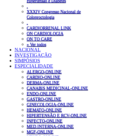
Hipertensão e Diabetes
.
XXXIV Congresso Nacional de
Coloproctologia
.
CARDIORRENAL LINK
ON CARDIOLOGIA
ON TO CARE
» Ver todos
NACIONAL
INVESTIGAÇÃO
SIMPÓSIOS
ESPECIALIDADE
ALERGO-ONLINE
CARDIO-ONLINE
DERMA-ONLINE
CANABIS MEDICINAL-ONLINE
ENDO-ONLINE
GASTRO-ONLINE
GINECOLOGIA-ONLINE
HEMATO-ONLINE
HIPERTENSÃO E RCV-ONLINE
INFECTO-ONLINE
MED.INTERNA-ONLINE
MGF-ONLINE