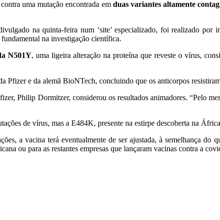
er contra uma mutação encontrada em
duas variantes altamente contag
vulgado na quinta-feira num ‘site’ especializado, foi realizado por 
 fundamental na investigação científica.
da N501Y
, uma ligeira alteração na proteína que reveste o vírus, co
 Pfizer e da alemã BioNTech, concluindo que os anticorpos resistiram c
a Pfizer, Philip Dormitzer, considerou os resultados animadores. “Pelo
ações de vírus, mas a E484K, presente na estirpe descoberta na África 
tações, a vacina terá eventualmente de ser ajustada, à semelhança do 
ricana ou para as restantes empresas que lançaram vacinas contra a covi