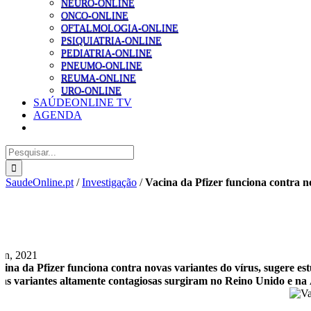
NEURO-ONLINE
ONCO-ONLINE
OFTALMOLOGIA-ONLINE
PSIQUIATRIA-ONLINE
PEDIATRIA-ONLINE
PNEUMO-ONLINE
REUMA-ONLINE
URO-ONLINE
SAÚDEONLINE TV
AGENDA
Pesquisar
SaudeOnline.pt
/
Investigação
/
Vacina da Pfizer funciona contra no
Jan, 2021
cina da Pfizer funciona contra novas variantes do vírus, sugere es
as variantes altamente contagiosas surgiram no Reino Unido e na Á