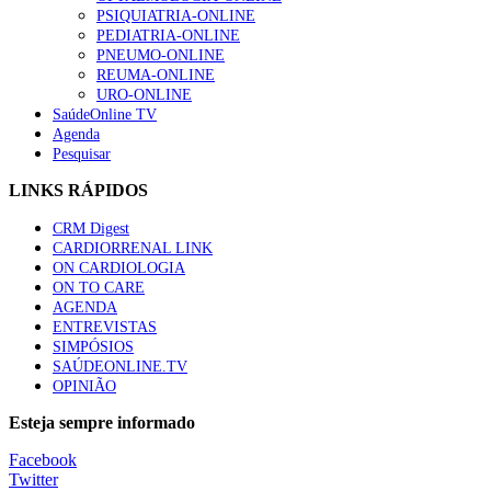
Trodelvy aprovado para primeira linha no cancro da mama tr
PSIQUIATRIA-ONLINE
58 visualizações
PEDIATRIA-ONLINE
PNEUMO-ONLINE
REUMA-ONLINE
URO-ONLINE
SaúdeOnline TV
Agenda
1.º Episódio do Podcast “Frequência Cardio – Sintoniza-te 
Pesquisar
58 visualizações
LINKS RÁPIDOS
CRM Digest
CARDIORRENAL LINK
Canábis medicinal e saúde mental
ON CARDIOLOGIA
53 visualizações
ON TO CARE
AGENDA
ENTREVISTAS
SIMPÓSIOS
SAÚDEONLINE.TV
MAIS NOTÍCIAS
OPINIÃO
Plataforma criada por estudantes apoia famílias após diagnóstic
Esteja sempre informado
5 Ago, 2026
|
0 Comments
Facebook
Twitter