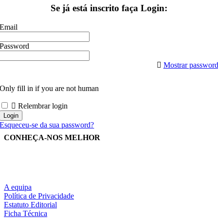
Se já está inscrito faça Login:
Email
Password
Mostrar passwor
Only fill in if you are not human
Relembrar login
Esqueceu-se da sua password?
CONHEÇA-NOS MELHOR
A equipa
Política de Privacidade
Estatuto Editorial
Ficha Técnica