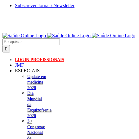
Skip
Subscrever Jornal / Newsletter
to
content
Pesquisar
LOGIN PROFISSIONAIS
JMF
ESPECIAIS
Update em
medicina
2026
Dia
Mundial
da
Esquizofrenia
2026
3.ᵒ
Congresso
Nacional
de