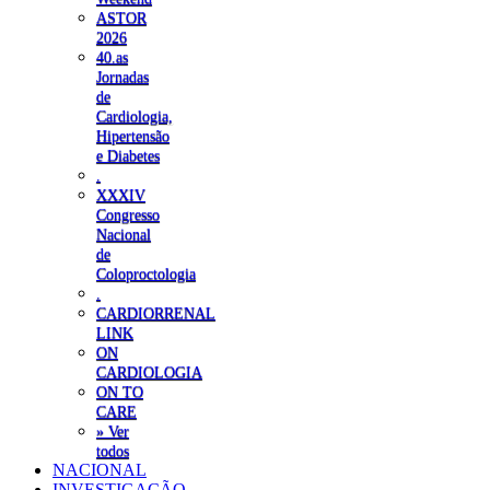
ASTOR
2026
40.as
Jornadas
de
Cardiologia,
Hipertensão
e Diabetes
.
XXXIV
Congresso
Nacional
de
Coloproctologia
.
CARDIORRENAL
LINK
ON
CARDIOLOGIA
ON TO
CARE
» Ver
todos
NACIONAL
INVESTIGAÇÃO