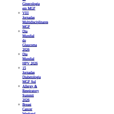
Ginecologia
em MGF
VIII
Jornadas
Multidisciplinares
MGF
Dia
Mundial
do
Glaucoma
2026
Dia
Mundial
HPV 2026
15
Jornadas
Diabetologia
MGF Sul
Allergy &
Respiratory
Summit
2026
Breast
Cancer
Weekend