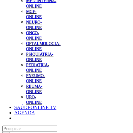
MED.INTERNA-
ONLINE
MGF-
ONLINE
NEURO-
ONLINE
ONCO-
ONLINE
OFTALMOLOGIA-
ONLINE
PSIQUIATRIA-
ONLINE
PEDIATRIA-
ONLINE
PNEUMO-
ONLINE
REUMA-
ONLINE
URO-
ONLINE
SAÚDEONLINE TV
AGENDA
Pesquisar