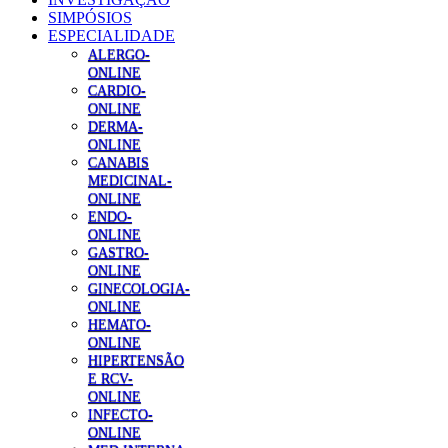
SIMPÓSIOS
ESPECIALIDADE
ALERGO-
ONLINE
CARDIO-
ONLINE
DERMA-
ONLINE
CANABIS
MEDICINAL-
ONLINE
ENDO-
ONLINE
GASTRO-
ONLINE
GINECOLOGIA-
ONLINE
HEMATO-
ONLINE
HIPERTENSÃO
E RCV-
ONLINE
INFECTO-
ONLINE