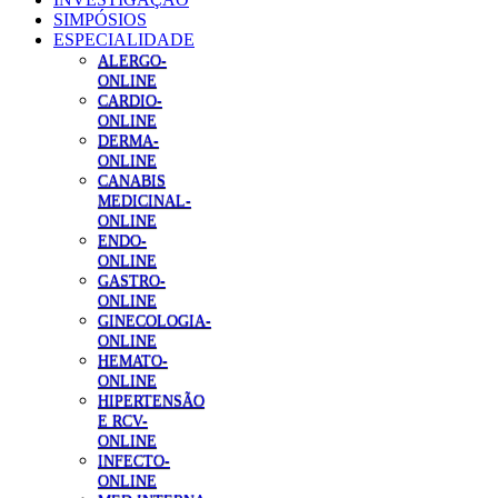
SIMPÓSIOS
ESPECIALIDADE
ALERGO-
ONLINE
CARDIO-
ONLINE
DERMA-
ONLINE
CANABIS
MEDICINAL-
ONLINE
ENDO-
ONLINE
GASTRO-
ONLINE
GINECOLOGIA-
ONLINE
HEMATO-
ONLINE
HIPERTENSÃO
E RCV-
ONLINE
INFECTO-
ONLINE