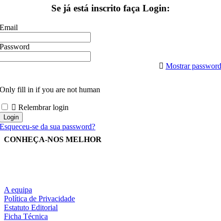
Se já está inscrito faça Login:
Email
Password
Mostrar passwor
Only fill in if you are not human
Relembrar login
Esqueceu-se da sua password?
CONHEÇA-NOS MELHOR
A equipa
Política de Privacidade
Estatuto Editorial
Ficha Técnica