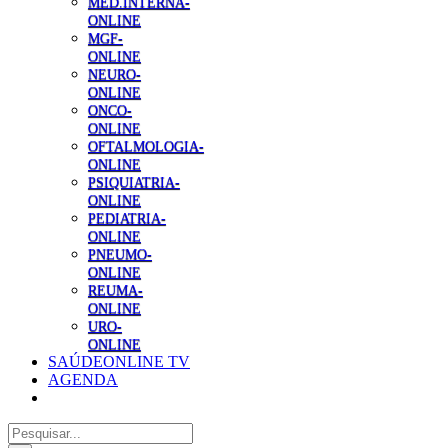
MED.INTERNA-
ONLINE
MGF-
ONLINE
NEURO-
ONLINE
ONCO-
ONLINE
OFTALMOLOGIA-
ONLINE
PSIQUIATRIA-
ONLINE
PEDIATRIA-
ONLINE
PNEUMO-
ONLINE
REUMA-
ONLINE
URO-
ONLINE
SAÚDEONLINE TV
AGENDA
Pesquisar