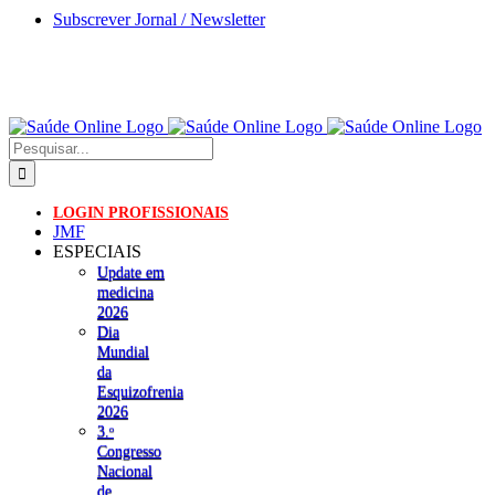
Skip
Subscrever Jornal / Newsletter
to
content
Pesquisar
LOGIN PROFISSIONAIS
JMF
ESPECIAIS
Update em
medicina
2026
Dia
Mundial
da
Esquizofrenia
2026
3.ᵒ
Congresso
Nacional
de