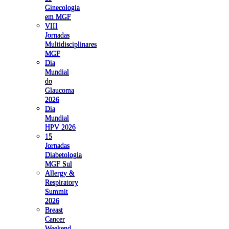
Ginecologia
em MGF
VIII
Jornadas
Multidisciplinares
MGF
Dia
Mundial
do
Glaucoma
2026
Dia
Mundial
HPV 2026
15
Jornadas
Diabetologia
MGF Sul
Allergy &
Respiratory
Summit
2026
Breast
Cancer
Weekend