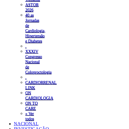
ASTOR
2026
40.as
Jornadas
de
Cardiologia,
Hipertensão
e Diabetes
.
XXXIV
Congresso
Nacional
de
Coloproctologia
.
CARDIORRENAL
LINK
ON
CARDIOLOGIA
ON TO
CARE
» Ver
todos
NACIONAL
INVESTIGAÇÃO