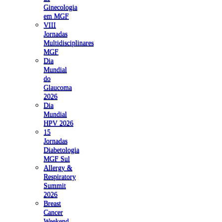
Ginecologia
em MGF
VIII
Jornadas
Multidisciplinares
MGF
Dia
Mundial
do
Glaucoma
2026
Dia
Mundial
HPV 2026
15
Jornadas
Diabetologia
MGF Sul
Allergy &
Respiratory
Summit
2026
Breast
Cancer
Weekend