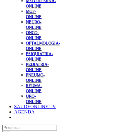
MED.INTERNA-
ONLINE
MGF-
ONLINE
NEURO-
ONLINE
ONCO-
ONLINE
OFTALMOLOGIA-
ONLINE
PSIQUIATRIA-
ONLINE
PEDIATRIA-
ONLINE
PNEUMO-
ONLINE
REUMA-
ONLINE
URO-
ONLINE
SAÚDEONLINE TV
AGENDA
Pesquisar