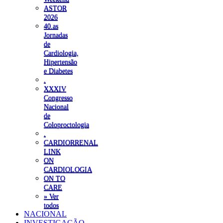
ASTOR
2026
40.as
Jornadas
de
Cardiologia,
Hipertensão
e Diabetes
.
XXXIV
Congresso
Nacional
de
Coloproctologia
.
CARDIORRENAL
LINK
ON
CARDIOLOGIA
ON TO
CARE
» Ver
todos
NACIONAL
INVESTIGAÇÃO