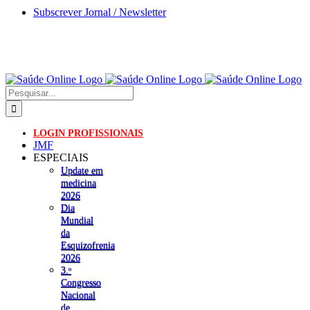
Skip
Subscrever Jornal / Newsletter
to
content
Pesquisar
LOGIN PROFISSIONAIS
JMF
ESPECIAIS
Update em
medicina
2026
Dia
Mundial
da
Esquizofrenia
2026
3.ᵒ
Congresso
Nacional
de