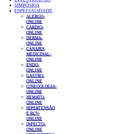
SIMPÓSIOS
ESPECIALIDADE
ALERGO-
ONLINE
CARDIO-
ONLINE
DERMA-
ONLINE
CANABIS
MEDICINAL-
ONLINE
ENDO-
ONLINE
GASTRO-
ONLINE
GINECOLOGIA-
ONLINE
HEMATO-
ONLINE
HIPERTENSÃO
E RCV-
ONLINE
INFECTO-
ONLINE