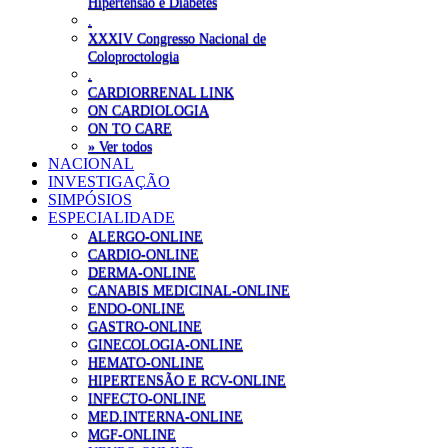
Hipertensão e Diabetes
.
XXXIV Congresso Nacional de
Coloproctologia
.
CARDIORRENAL LINK
ON CARDIOLOGIA
ON TO CARE
» Ver todos
NACIONAL
INVESTIGAÇÃO
SIMPÓSIOS
ESPECIALIDADE
ALERGO-ONLINE
CARDIO-ONLINE
DERMA-ONLINE
CANABIS MEDICINAL-ONLINE
ENDO-ONLINE
GASTRO-ONLINE
GINECOLOGIA-ONLINE
HEMATO-ONLINE
HIPERTENSÃO E RCV-ONLINE
INFECTO-ONLINE
MED.INTERNA-ONLINE
MGF-ONLINE