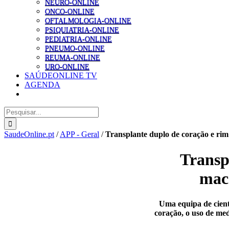
NEURO-ONLINE
ONCO-ONLINE
OFTALMOLOGIA-ONLINE
PSIQUIATRIA-ONLINE
PEDIATRIA-ONLINE
PNEUMO-ONLINE
REUMA-ONLINE
URO-ONLINE
SAÚDEONLINE TV
AGENDA
Pesquisar
SaudeOnline.pt
/
APP - Geral
/
Transplante duplo de coração e rim
Transp
maca
Uma equipa de cient
coração, o uso de me