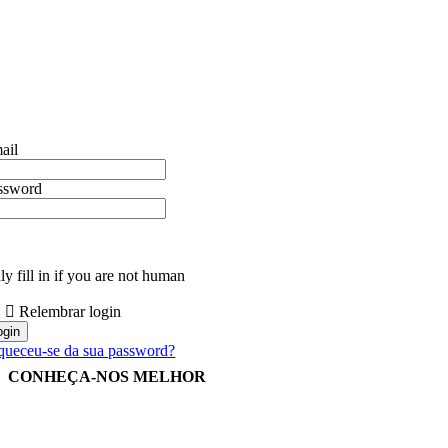
ail
ssword
y fill in if you are not human
Relembrar login
queceu-se da sua password?
CONHEÇA-NOS MELHOR