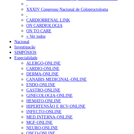
.
XXXIV Congresso Nacional de Coloproctologia
.
CARDIORRENAL LINK
ON CARDIOLOGIA
ON TO CARE
» Ver todos
Nacional
Investigação
SIMPÓSIOS
Especialidade
ALERGO-ONLINE
CARDIO-ONLINE
DERMA-ONLINE
CANABIS MEDICINAL-ONLINE
ENDO-ONLINE
GASTRO-ONLINE
GINECOLOGIA-ONLINE
HEMATO-ONLINE
HIPERTENSÃO E RCV-ONLINE
INFECTO-ONLINE
MED.INTERNA-ONLINE
MGF-ONLINE
NEURO-ONLINE
ONCO-ONLINE