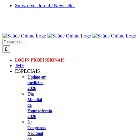
Skip
Subscrever Jornal / Newsletter
to
content
Pesquisar
LOGIN PROFISSIONAIS
JMF
ESPECIAIS
Update em
medicina
2026
Dia
Mundial
da
Esquizofrenia
2026
3.ᵒ
Congresso
Nacional
de