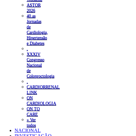
ASTOR
2026
40.as
Jornadas
de
Cardiologia,
Hipertensão
e Diabetes
.
XXXIV
Congresso
Nacional
de
Coloproctologia
.
CARDIORRENAL
LINK
ON
CARDIOLOGIA
ON TO
CARE
» Ver
todos
NACIONAL
INVESTIGAÇÃO