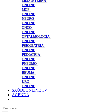
MED.INTERNA-
ONLINE
MGF-
ONLINE
NEURO-
ONLINE
ONCO-
ONLINE
OFTALMOLOGIA-
ONLINE
PSIQUIATRIA-
ONLINE
PEDIATRIA-
ONLINE
PNEUMO-
ONLINE
REUMA-
ONLINE
URO-
ONLINE
SAÚDEONLINE TV
AGENDA
Pesquisar