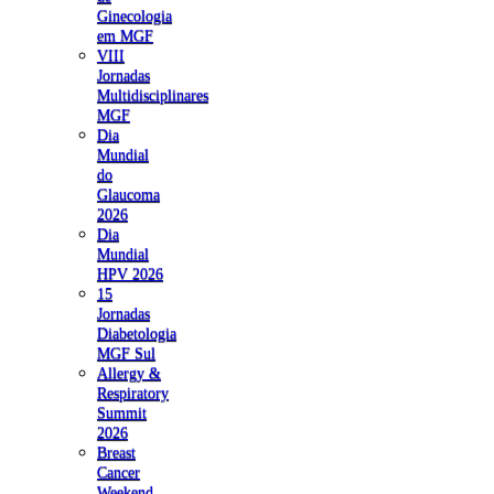
Ginecologia
em MGF
VIII
Jornadas
Multidisciplinares
MGF
Dia
Mundial
do
Glaucoma
2026
Dia
Mundial
HPV 2026
15
Jornadas
Diabetologia
MGF Sul
Allergy &
Respiratory
Summit
2026
Breast
Cancer
Weekend