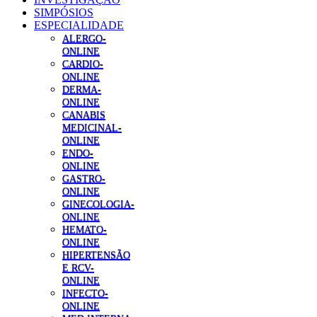
SIMPÓSIOS
ESPECIALIDADE
ALERGO-
ONLINE
CARDIO-
ONLINE
DERMA-
ONLINE
CANABIS
MEDICINAL-
ONLINE
ENDO-
ONLINE
GASTRO-
ONLINE
GINECOLOGIA-
ONLINE
HEMATO-
ONLINE
HIPERTENSÃO
E RCV-
ONLINE
INFECTO-
ONLINE