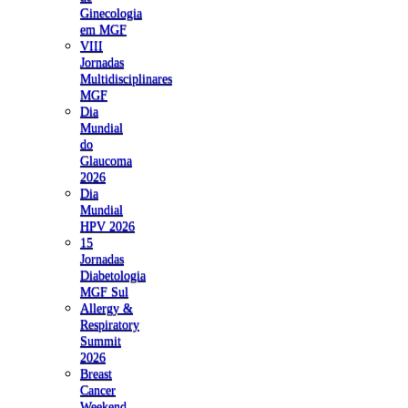
Ginecologia
em MGF
VIII
Jornadas
Multidisciplinares
MGF
Dia
Mundial
do
Glaucoma
2026
Dia
Mundial
HPV 2026
15
Jornadas
Diabetologia
MGF Sul
Allergy &
Respiratory
Summit
2026
Breast
Cancer
Weekend