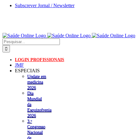
Skip
Subscrever Jornal / Newsletter
to
content
Pesquisar
LOGIN PROFISSIONAIS
JMF
ESPECIAIS
Update em
medicina
2026
Dia
Mundial
da
Esquizofrenia
2026
3.ᵒ
Congresso
Nacional
de