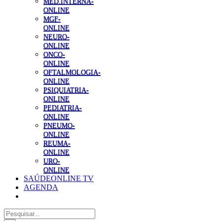
MED.INTERNA-
ONLINE
MGF-
ONLINE
NEURO-
ONLINE
ONCO-
ONLINE
OFTALMOLOGIA-
ONLINE
PSIQUIATRIA-
ONLINE
PEDIATRIA-
ONLINE
PNEUMO-
ONLINE
REUMA-
ONLINE
URO-
ONLINE
SAÚDEONLINE TV
AGENDA
Pesquisar