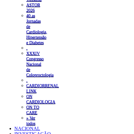
ASTOR
2026
40.as
Jornadas
de
Cardiologia,
Hipertensão
e Diabetes
.
XXXIV
Congresso
Nacional
de
Coloproctologia
.
CARDIORRENAL
LINK
ON
CARDIOLOGIA
ON TO
CARE
» Ver
todos
NACIONAL
INVESTIGAÇÃO