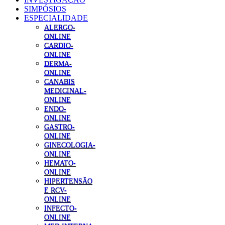
SIMPÓSIOS
ESPECIALIDADE
ALERGO-
ONLINE
CARDIO-
ONLINE
DERMA-
ONLINE
CANABIS
MEDICINAL-
ONLINE
ENDO-
ONLINE
GASTRO-
ONLINE
GINECOLOGIA-
ONLINE
HEMATO-
ONLINE
HIPERTENSÃO
E RCV-
ONLINE
INFECTO-
ONLINE