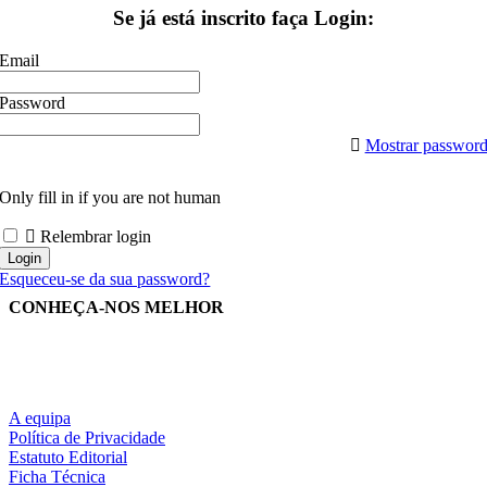
Se já está inscrito faça Login:
Email
Password
Mostrar passwor
Only fill in if you are not human
Relembrar login
Esqueceu-se da sua password?
CONHEÇA-NOS MELHOR
A equipa
Política de Privacidade
Estatuto Editorial
Ficha Técnica