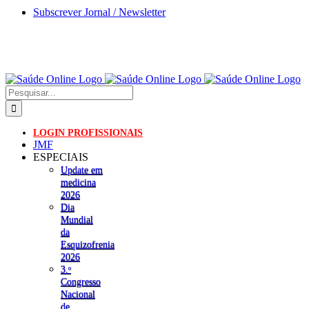
Skip
Subscrever Jornal / Newsletter
to
content
Pesquisar
LOGIN PROFISSIONAIS
JMF
ESPECIAIS
Update em
medicina
2026
Dia
Mundial
da
Esquizofrenia
2026
3.ᵒ
Congresso
Nacional
de