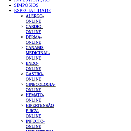
SIMPÓSIOS
ESPECIALIDADE
ALERGO-
ONLINE
CARDIO-
ONLINE
DERMA-
ONLINE
CANABIS
MEDICINAL-
ONLINE
ENDO-
ONLINE
GASTRO-
ONLINE
GINECOLOGIA-
ONLINE
HEMATO-
ONLINE
HIPERTENSÃO
E RCV-
ONLINE
INFECTO-
ONLINE