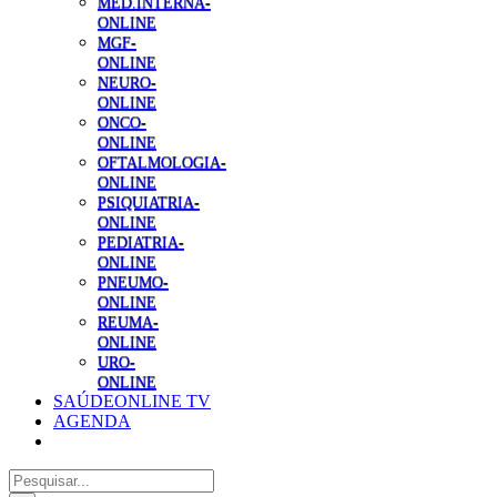
MED.INTERNA-
ONLINE
MGF-
ONLINE
NEURO-
ONLINE
ONCO-
ONLINE
OFTALMOLOGIA-
ONLINE
PSIQUIATRIA-
ONLINE
PEDIATRIA-
ONLINE
PNEUMO-
ONLINE
REUMA-
ONLINE
URO-
ONLINE
SAÚDEONLINE TV
AGENDA
Pesquisar