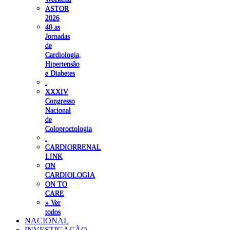
ASTOR
2026
40.as
Jornadas
de
Cardiologia,
Hipertensão
e Diabetes
.
XXXIV
Congresso
Nacional
de
Coloproctologia
.
CARDIORRENAL
LINK
ON
CARDIOLOGIA
ON TO
CARE
» Ver
todos
NACIONAL
INVESTIGAÇÃO