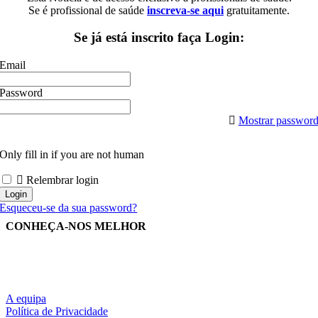
Se é profissional de saúde
inscreva-se aqui
gratuitamente.
Se já está inscrito faça Login:
Email
Password
Mostrar passwor
Only fill in if you are not human
Relembrar login
Esqueceu-se da sua password?
CONHEÇA-NOS MELHOR
A equipa
Política de Privacidade