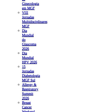
Ginecologia
em MGF
VIII
Jornadas
Multidisciplinares
MGF
Dia
Mundial
do
Glaucoma
2026
Dia
Mundial
HPV 2026
15
Jornadas
Diabetologia
MGF Sul
Allergy &
Respiratory
Summit
2026
Breast
Cancer
Weekend