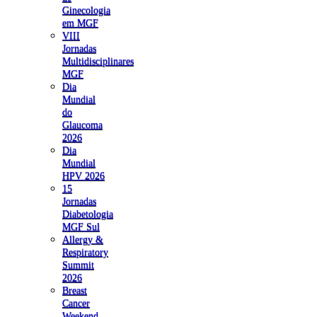
Ginecologia
em MGF
VIII
Jornadas
Multidisciplinares
MGF
Dia
Mundial
do
Glaucoma
2026
Dia
Mundial
HPV 2026
15
Jornadas
Diabetologia
MGF Sul
Allergy &
Respiratory
Summit
2026
Breast
Cancer
Weekend