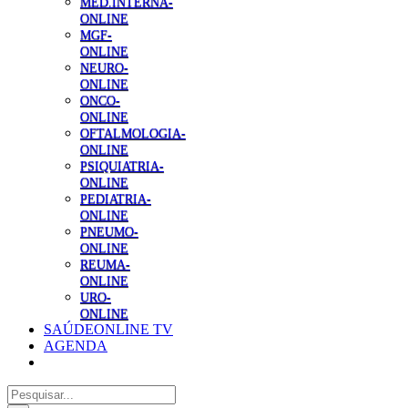
MED.INTERNA-
ONLINE
MGF-
ONLINE
NEURO-
ONLINE
ONCO-
ONLINE
OFTALMOLOGIA-
ONLINE
PSIQUIATRIA-
ONLINE
PEDIATRIA-
ONLINE
PNEUMO-
ONLINE
REUMA-
ONLINE
URO-
ONLINE
SAÚDEONLINE TV
AGENDA
Pesquisar