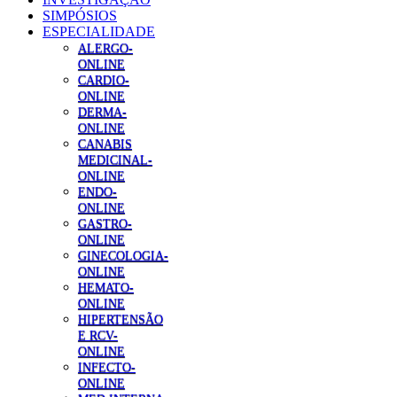
SIMPÓSIOS
ESPECIALIDADE
ALERGO-
ONLINE
CARDIO-
ONLINE
DERMA-
ONLINE
CANABIS
MEDICINAL-
ONLINE
ENDO-
ONLINE
GASTRO-
ONLINE
GINECOLOGIA-
ONLINE
HEMATO-
ONLINE
HIPERTENSÃO
E RCV-
ONLINE
INFECTO-
ONLINE