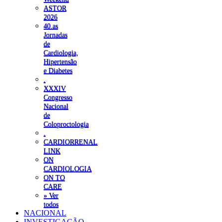
ASTOR
2026
40.as
Jornadas
de
Cardiologia,
Hipertensão
e Diabetes
.
XXXIV
Congresso
Nacional
de
Coloproctologia
.
CARDIORRENAL
LINK
ON
CARDIOLOGIA
ON TO
CARE
» Ver
todos
NACIONAL
INVESTIGAÇÃO