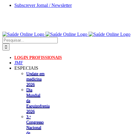
Skip
Subscrever Jornal / Newsletter
to
content
Pesquisar
LOGIN PROFISSIONAIS
JMF
ESPECIAIS
Update em
medicina
2026
Dia
Mundial
da
Esquizofrenia
2026
3.ᵒ
Congresso
Nacional
de