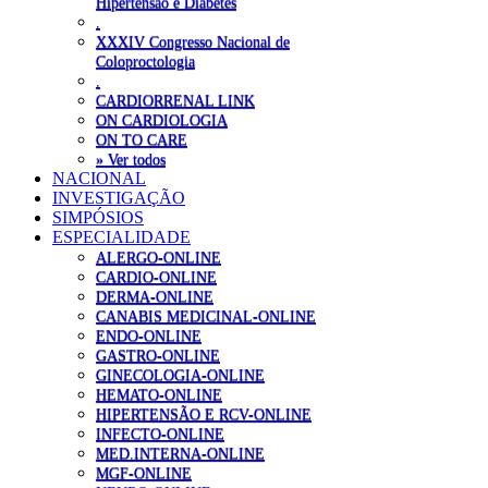
Hipertensão e Diabetes
.
XXXIV Congresso Nacional de
Coloproctologia
.
CARDIORRENAL LINK
ON CARDIOLOGIA
ON TO CARE
» Ver todos
NACIONAL
INVESTIGAÇÃO
SIMPÓSIOS
ESPECIALIDADE
ALERGO-ONLINE
CARDIO-ONLINE
DERMA-ONLINE
CANABIS MEDICINAL-ONLINE
ENDO-ONLINE
GASTRO-ONLINE
GINECOLOGIA-ONLINE
HEMATO-ONLINE
HIPERTENSÃO E RCV-ONLINE
INFECTO-ONLINE
MED.INTERNA-ONLINE
MGF-ONLINE