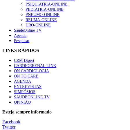
“Os programas de rastreio do cancro do pulmão são custo-ef
PSIQUIATRIA-ONLINE
93 visualizações
PEDIATRIA-ONLINE
PNEUMO-ONLINE
REUMA-ONLINE
URO-ONLINE
SaúdeOnline TV
Agenda
Quase quatro em cada dez doentes com enfarte apresentavam
Pesquisar
87 visualizações
LINKS RÁPIDOS
CRM Digest
CARDIORRENAL LINK
Trodelvy aprovado para primeira linha no cancro da mama tr
ON CARDIOLOGIA
61 visualizações
ON TO CARE
AGENDA
ENTREVISTAS
SIMPÓSIOS
SAÚDEONLINE.TV
MAIS NOTÍCIAS
OPINIÃO
Quase 11.900 jovens recorreram aos cheques psicólogo e nutricio
Esteja sempre informado
7 Ago, 2026
|
0 Comments
Facebook
Twitter