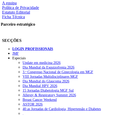
A equipa
Política de Privacidade
Estatuto Editorial
Ficha Técnica
rtilhe nas redes sociais:
Parceiro estratégico
SECÇÕES
LOGIN PROFISSIONAIS
JMF
squisar
Especiais
Update em medicina 2026
Dia Mundial da Esquizofrenia 2026
OTÍCIAS RECENTES
3.ᵒ Congresso Nacional de Ginecologia em MGF
VIII Jornadas Multidisciplinares MGF
Dia Mundial do Glaucoma 2026
Quase 11.900 jovens recorreram aos cheques psicólogo e nutricioni
Dia Mundial HPV 2026
15 Jornadas Diabetologia MGF Sul
ULS de Coimbra estreia cirurgia endoscópica do ouvido com apoio
Allergy & Respiratory Summit 2026
Breast Cancer Weekend
Enfermeiros exigem esclarecimentos sobre eventual gestão privad
ASTOR 2026
40.as Jornadas de Cardiologia, Hipertensão e Diabetes
Ordem dos Médicos alerta para riscos no novo sistema de acesso a c
.