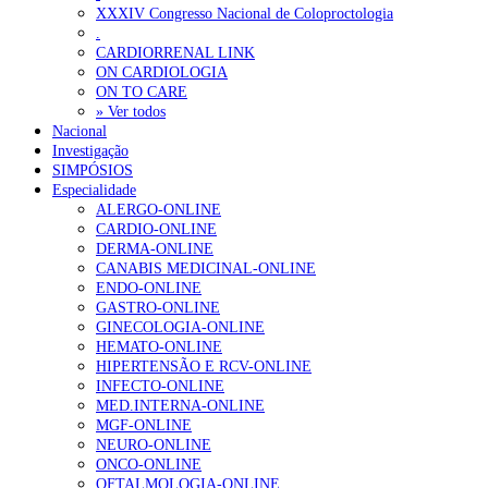
XXXIV Congresso Nacional de Coloproctologia
Portugal está a formar os médicos de que precisa?
6 de Agosto, 202
.
CARDIORRENAL LINK
ON CARDIOLOGIA
OTÍCIAS MAIS LIDAS
ON TO CARE
» Ver todos
Nacional
Enfermagem Forense. “Da urgência ao tribunal, cada gesto c
Investigação
203 visualizações
SIMPÓSIOS
Especialidade
ALERGO-ONLINE
CARDIO-ONLINE
DERMA-ONLINE
1.º Episódio do Podcast “Frequência Cardio – Sintoniza-te 
CANABIS MEDICINAL-ONLINE
169 visualizações
ENDO-ONLINE
GASTRO-ONLINE
GINECOLOGIA-ONLINE
HEMATO-ONLINE
HIPERTENSÃO E RCV-ONLINE
Alguns milhares de utentes podem ficar sem médico de famíl
INFECTO-ONLINE
132 visualizações
MED.INTERNA-ONLINE
MGF-ONLINE
NEURO-ONLINE
ONCO-ONLINE
OFTALMOLOGIA-ONLINE