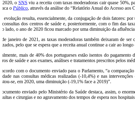
 2020, o
SNS
viu a receita com taxas moderadoras cair quase 50%, par
staca o
Público
, através da análise do “Relatório Anual do Acesso ao
ta evolução resulta, essencialmente, da conjugação de dois fatores: p
s consultas dos centros de saúde e, posteriormente, com o fim das taxa
tro lado, o ano de 2020 ficou marcado por uma diminuição da afluência 
sde janeiro de 2021, as taxas moderadoras também deixaram de ser c
lizados, pelo que se espera que a receita anual continue a cair ao longo
ualmente, mais de 40% dos portugueses estão isentos do pagamento des
ntros de saúde e aos exames, análises e tratamentos prescritos pelos méd
 acordo com o documento enviado para o Parlamento, “a comparação en
ividade nas consultas médicas realizadas (-10,4%) e nas intervençõe
gistou-se, em 2020, uma diminuição (-19,1% face a 2019)”.
documento enviado pelo Ministério da Saúde destaca, assim, o enorme
nsultas e cirurgias e no agravamento dos tempos de espera nos hospitais
O