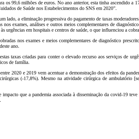
a os 99,6 milhões de euros. No ano anterior, esta tinha ascendido a 1
s Cuidados de Saúde nos Estabelecimentos do SNS em 2020”.
or um lado, a eliminação progressiva do pagamento de taxas moderadore
s nos exames, análises e outros meios complementares de diagnóstico p
às urgências em hospitais e centros de saúde, o que influenciou a cob
obradas nos exames e meios complementares de diagnóstico prescrit
 deste ano.
tas taxas criadas para conter o elevado recurso aos serviços de urgên
icos de família.
tre 2020 e 2019 vem acentuar a demonstração dos efeitos da pandemi
s cirúrgicas (-17,8%). Mesmo na atividade cirúrgica de ambulatório 
 impacto que a pandemia associada à disseminação da covid-19 teve n
.