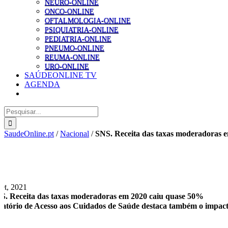
NEURO-ONLINE
ONCO-ONLINE
OFTALMOLOGIA-ONLINE
PSIQUIATRIA-ONLINE
PEDIATRIA-ONLINE
PNEUMO-ONLINE
REUMA-ONLINE
URO-ONLINE
SAÚDEONLINE TV
AGENDA
Pesquisar
SaudeOnline.pt
/
Nacional
/
SNS. Receita das taxas moderadoras 
Set, 2021
S. Receita das taxas moderadoras em 2020 caiu quase 50%
latório de Acesso aos Cuidados de Saúde destaca também o impact