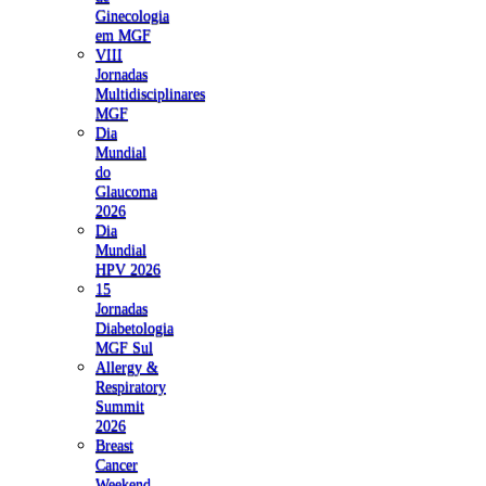
Ginecologia
em MGF
VIII
Jornadas
Multidisciplinares
MGF
Dia
Mundial
do
Glaucoma
2026
Dia
Mundial
HPV 2026
15
Jornadas
Diabetologia
MGF Sul
Allergy &
Respiratory
Summit
2026
Breast
Cancer
Weekend