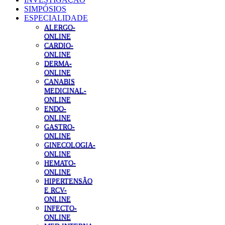
SIMPÓSIOS
ESPECIALIDADE
ALERGO-
ONLINE
CARDIO-
ONLINE
DERMA-
ONLINE
CANABIS
MEDICINAL-
ONLINE
ENDO-
ONLINE
GASTRO-
ONLINE
GINECOLOGIA-
ONLINE
HEMATO-
ONLINE
HIPERTENSÃO
E RCV-
ONLINE
INFECTO-
ONLINE