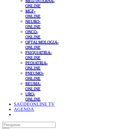
MED.INTERNA-
ONLINE
MGF-
ONLINE
NEURO-
ONLINE
ONCO-
ONLINE
OFTALMOLOGIA-
ONLINE
PSIQUIATRIA-
ONLINE
PEDIATRIA-
ONLINE
PNEUMO-
ONLINE
REUMA-
ONLINE
URO-
ONLINE
SAÚDEONLINE TV
AGENDA
Pesquisar