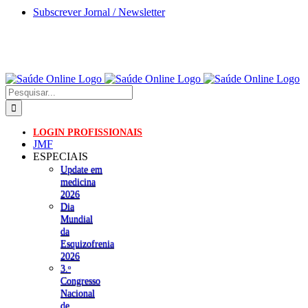
Skip
Subscrever Jornal / Newsletter
to
content
Pesquisar
LOGIN PROFISSIONAIS
JMF
ESPECIAIS
Update em
medicina
2026
Dia
Mundial
da
Esquizofrenia
2026
3.ᵒ
Congresso
Nacional
de