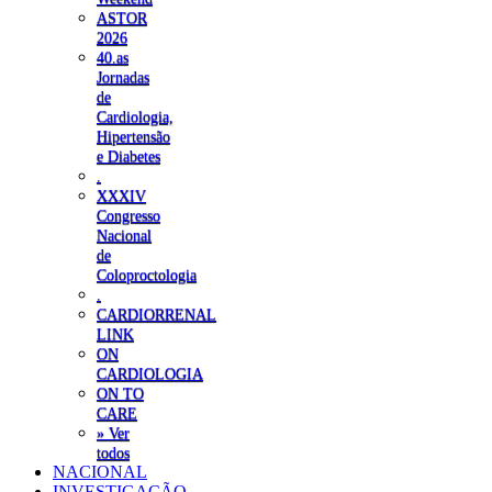
ASTOR
2026
40.as
Jornadas
de
Cardiologia,
Hipertensão
e Diabetes
.
XXXIV
Congresso
Nacional
de
Coloproctologia
.
CARDIORRENAL
LINK
ON
CARDIOLOGIA
ON TO
CARE
» Ver
todos
NACIONAL
INVESTIGAÇÃO