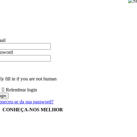
ail
ssword
y fill in if you are not human
Relembrar login
queceu-se da sua password?
CONHEÇA-NOS MELHOR