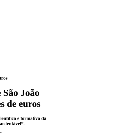
uros
e São João
s de euros
ientífica e formativa da
sustentável”.