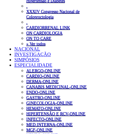
Hipertensão e Diabetes
.
XXXIV Congresso Nacional de
Coloproctologia
.
CARDIORRENAL LINK
ON CARDIOLOGIA
ON TO CARE
» Ver todos
NACIONAL
INVESTIGAÇÃO
SIMPÓSIOS
ESPECIALIDADE
ALERGO-ONLINE
CARDIO-ONLINE
DERMA-ONLINE
CANABIS MEDICINAL-ONLINE
ENDO-ONLINE
GASTRO-ONLINE
GINECOLOGIA-ONLINE
HEMATO-ONLINE
HIPERTENSÃO E RCV-ONLINE
INFECTO-ONLINE
MED.INTERNA-ONLINE
MGF-ONLINE