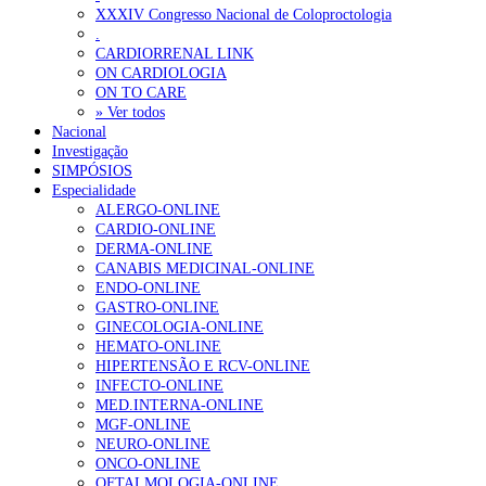
XXXIV Congresso Nacional de Coloproctologia
.
CARDIORRENAL LINK
ON CARDIOLOGIA
ON TO CARE
» Ver todos
Nacional
Investigação
SIMPÓSIOS
Especialidade
ALERGO-ONLINE
CARDIO-ONLINE
DERMA-ONLINE
CANABIS MEDICINAL-ONLINE
ENDO-ONLINE
GASTRO-ONLINE
GINECOLOGIA-ONLINE
HEMATO-ONLINE
HIPERTENSÃO E RCV-ONLINE
INFECTO-ONLINE
MED.INTERNA-ONLINE
MGF-ONLINE
NEURO-ONLINE
ONCO-ONLINE
OFTALMOLOGIA-ONLINE