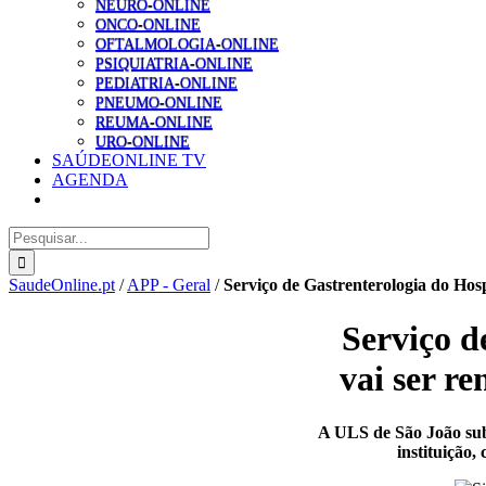
NEURO-ONLINE
ONCO-ONLINE
OFTALMOLOGIA-ONLINE
PSIQUIATRIA-ONLINE
PEDIATRIA-ONLINE
PNEUMO-ONLINE
REUMA-ONLINE
URO-ONLINE
SAÚDEONLINE TV
AGENDA
Pesquisar
SaudeOnline.pt
/
APP - Geral
/
Serviço de Gastrenterologia do Hosp
Serviço d
vai ser r
A ULS de São João subli
instituição,