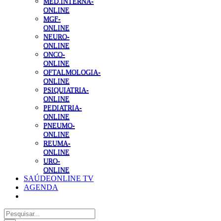
MED.INTERNA-
ONLINE
MGF-
ONLINE
NEURO-
ONLINE
ONCO-
ONLINE
OFTALMOLOGIA-
ONLINE
PSIQUIATRIA-
ONLINE
PEDIATRIA-
ONLINE
PNEUMO-
ONLINE
REUMA-
ONLINE
URO-
ONLINE
SAÚDEONLINE TV
AGENDA
Pesquisar