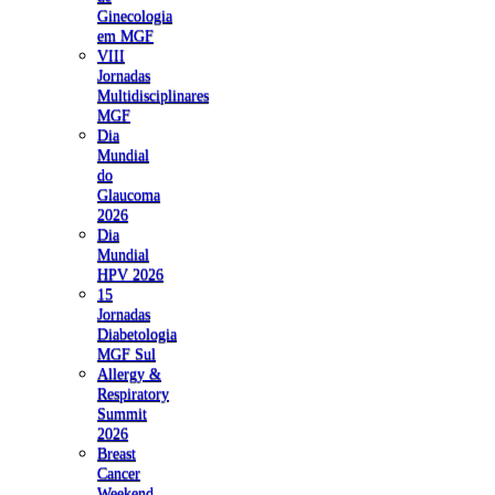
Ginecologia
em MGF
VIII
Jornadas
Multidisciplinares
MGF
Dia
Mundial
do
Glaucoma
2026
Dia
Mundial
HPV 2026
15
Jornadas
Diabetologia
MGF Sul
Allergy &
Respiratory
Summit
2026
Breast
Cancer
Weekend