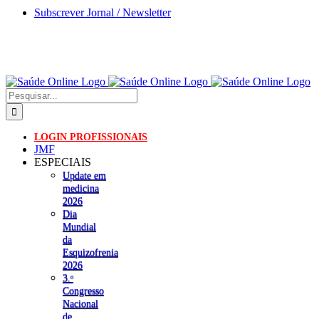
Skip
Subscrever Jornal / Newsletter
to
content
Pesquisar
LOGIN PROFISSIONAIS
JMF
ESPECIAIS
Update em
medicina
2026
Dia
Mundial
da
Esquizofrenia
2026
3.ᵒ
Congresso
Nacional
de