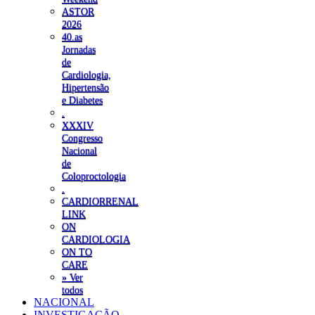
ASTOR
2026
40.as
Jornadas
de
Cardiologia,
Hipertensão
e Diabetes
.
XXXIV
Congresso
Nacional
de
Coloproctologia
.
CARDIORRENAL
LINK
ON
CARDIOLOGIA
ON TO
CARE
» Ver
todos
NACIONAL
INVESTIGAÇÃO