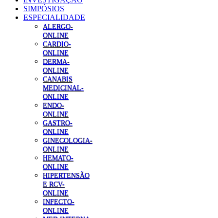
SIMPÓSIOS
ESPECIALIDADE
ALERGO-
ONLINE
CARDIO-
ONLINE
DERMA-
ONLINE
CANABIS
MEDICINAL-
ONLINE
ENDO-
ONLINE
GASTRO-
ONLINE
GINECOLOGIA-
ONLINE
HEMATO-
ONLINE
HIPERTENSÃO
E RCV-
ONLINE
INFECTO-
ONLINE