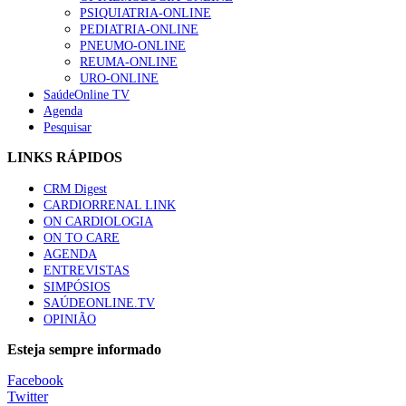
PSIQUIATRIA-ONLINE
“Os programas de rastreio do cancro do pulmão são custo-ef
PEDIATRIA-ONLINE
88 visualizações
PNEUMO-ONLINE
REUMA-ONLINE
URO-ONLINE
SaúdeOnline TV
Agenda
Pesquisar
Quase quatro em cada dez doentes com enfarte apresentavam
86 visualizações
LINKS RÁPIDOS
CRM Digest
CARDIORRENAL LINK
ON CARDIOLOGIA
Trodelvy aprovado para primeira linha no cancro da mama tr
ON TO CARE
61 visualizações
AGENDA
ENTREVISTAS
SIMPÓSIOS
SAÚDEONLINE.TV
OPINIÃO
MAIS NOTÍCIAS
Esteja sempre informado
Questões éticas e legais em Medicina Geral e Familiar
Facebook
17 Abr, 2026
Twitter