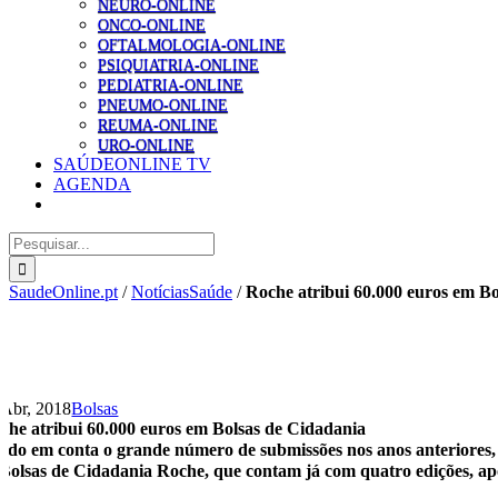
NEURO-ONLINE
ONCO-ONLINE
OFTALMOLOGIA-ONLINE
PSIQUIATRIA-ONLINE
PEDIATRIA-ONLINE
PNEUMO-ONLINE
REUMA-ONLINE
URO-ONLINE
SAÚDEONLINE TV
AGENDA
Pesquisar
SaudeOnline.pt
/
NotíciasSaúde
/
Roche atribui 60.000 euros em B
 Abr, 2018
Bolsas
che atribui 60.000 euros em Bolsas de Cidadania
ndo em conta o grande número de submissões nos anos anteriores, 
 Bolsas de Cidadania Roche, que contam já com quatro edições, apoi