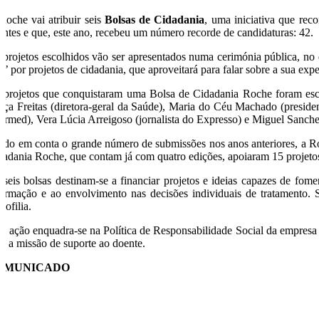
Roche vai atribuir seis
Bolsas de Cidadania
, uma iniciativa que re
entes e que, este ano, recebeu um número recorde de candidaturas: 42.
 projetos escolhidos vão ser apresentados numa cerimónia pública, no 
a’ por projetos de cidadania, que aproveitará para falar sobre a sua exp
 projetos que conquistaram uma Bolsa de Cidadania Roche foram esc
aça Freitas (diretora-geral da Saúde), Maria do Céu Machado (preside
farmed), Vera Lúcia Arreigoso (jornalista do Expresso) e Miguel Sanch
ndo em conta o grande número de submissões nos anos anteriores, a Ro
dadania Roche, que contam já com quatro edições, apoiaram 15 projetos,
 seis bolsas destinam-se a financiar projetos e ideias capazes de fom
formação e ao envolvimento nas decisões individuais de tratamento. 
mofilia.
ta ação enquadra-se na Política de Responsabilidade Social da empresa 
ra a missão de suporte ao doente.
OMUNICADO