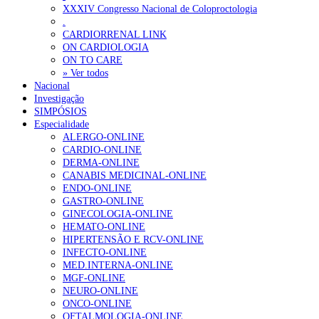
Ordem dos Médicos alerta para riscos no novo sistema de acesso a c
XXXIV Congresso Nacional de Coloproctologia
.
Portugal está a formar os médicos de que precisa?
6 de Agosto, 202
CARDIORRENAL LINK
ON CARDIOLOGIA
ON TO CARE
OTÍCIAS MAIS LIDAS
» Ver todos
Nacional
Investigação
Enfermagem Forense. “Da urgência ao tribunal, cada gesto c
SIMPÓSIOS
202 visualizações
Especialidade
ALERGO-ONLINE
CARDIO-ONLINE
DERMA-ONLINE
CANABIS MEDICINAL-ONLINE
Alguns milhares de utentes podem ficar sem médico de famíl
ENDO-ONLINE
155 visualizações
GASTRO-ONLINE
GINECOLOGIA-ONLINE
HEMATO-ONLINE
HIPERTENSÃO E RCV-ONLINE
INFECTO-ONLINE
1.º Episódio do Podcast “Frequência Cardio – Sintoniza-te 
MED.INTERNA-ONLINE
99 visualizações
MGF-ONLINE
NEURO-ONLINE
ONCO-ONLINE
OFTALMOLOGIA-ONLINE