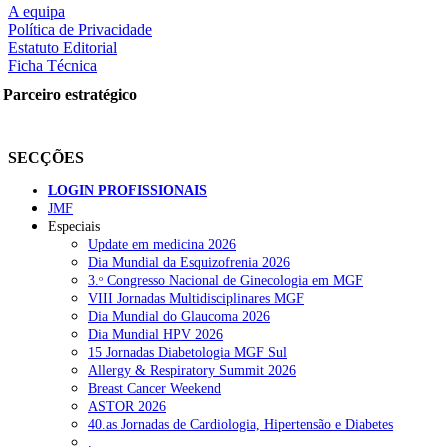
A equipa
Política de Privacidade
Estatuto Editorial
Ficha Técnica
rtilhe nas redes sociais:
Parceiro estratégico
SECÇÕES
LOGIN PROFISSIONAIS
JMF
Especiais
squisar
Update em medicina 2026
Dia Mundial da Esquizofrenia 2026
3.ᵒ Congresso Nacional de Ginecologia em MGF
OTÍCIAS RECENTES
VIII Jornadas Multidisciplinares MGF
Dia Mundial do Glaucoma 2026
Dia Mundial HPV 2026
Quase 11.900 jovens recorreram aos cheques psicólogo e nutricioni
15 Jornadas Diabetologia MGF Sul
Allergy & Respiratory Summit 2026
ULS de Coimbra estreia cirurgia endoscópica do ouvido com apoio
Breast Cancer Weekend
ASTOR 2026
Enfermeiros exigem esclarecimentos sobre eventual gestão privad
40.as Jornadas de Cardiologia, Hipertensão e Diabetes
.