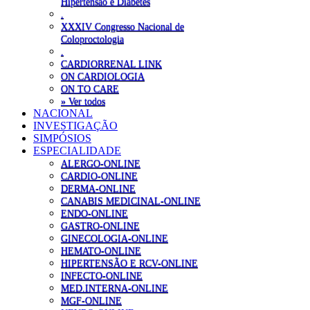
Hipertensão e Diabetes
.
XXXIV Congresso Nacional de
Coloproctologia
.
CARDIORRENAL LINK
ON CARDIOLOGIA
ON TO CARE
» Ver todos
NACIONAL
INVESTIGAÇÃO
SIMPÓSIOS
ESPECIALIDADE
ALERGO-ONLINE
CARDIO-ONLINE
DERMA-ONLINE
CANABIS MEDICINAL-ONLINE
ENDO-ONLINE
GASTRO-ONLINE
GINECOLOGIA-ONLINE
HEMATO-ONLINE
HIPERTENSÃO E RCV-ONLINE
INFECTO-ONLINE
MED.INTERNA-ONLINE
MGF-ONLINE