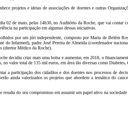
conhece projetos e ideias de associações de doentes e outras Organ
dia 02 de maio, pelas 14h30, no Auditório da Roche, que vai contar co
eriência na participação em algumas dessas iniciativas.
olhidos por um júri independente, composto por Maria de Belém Ros
nte do Infarmed), padre José Pereira de Almeida (coordenador naciona
es (diretor Médico da Roche).
che decidiu criar mais uma bolsa e aumentar, em 2018, o financiamento
 no valor total de 135 mil euros, em área tão diversas como Diabetes, 
entar a participação dos cidadãos e dos doentes nos processos de deci
Serão ainda valorizados os projetos que abordem a temática do cancr
e resulta do seu compromisso em assumir um papel ativo na sociedade a