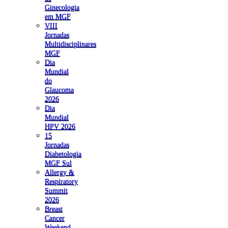
Ginecologia
em MGF
VIII
Jornadas
Multidisciplinares
MGF
Dia
Mundial
do
Glaucoma
2026
Dia
Mundial
HPV 2026
15
Jornadas
Diabetologia
MGF Sul
Allergy &
Respiratory
Summit
2026
Breast
Cancer
Weekend