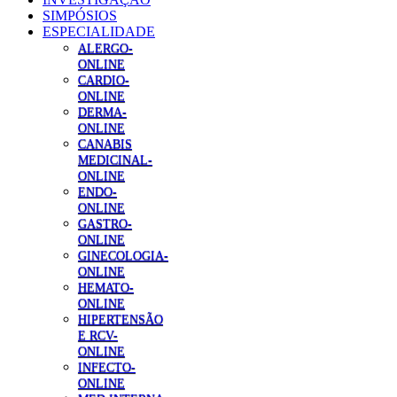
SIMPÓSIOS
ESPECIALIDADE
ALERGO-
ONLINE
CARDIO-
ONLINE
DERMA-
ONLINE
CANABIS
MEDICINAL-
ONLINE
ENDO-
ONLINE
GASTRO-
ONLINE
GINECOLOGIA-
ONLINE
HEMATO-
ONLINE
HIPERTENSÃO
E RCV-
ONLINE
INFECTO-
ONLINE