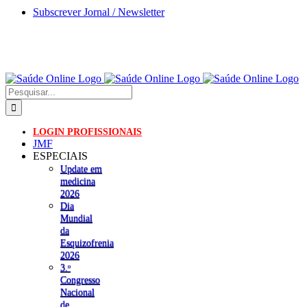
Skip
Subscrever Jornal / Newsletter
to
content
Pesquisar
LOGIN PROFISSIONAIS
JMF
ESPECIAIS
Update em
medicina
2026
Dia
Mundial
da
Esquizofrenia
2026
3.ᵒ
Congresso
Nacional
de