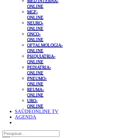
MED.INTERNA-
ONLINE
MGF-
ONLINE
NEURO-
ONLINE
ONCO-
ONLINE
OFTALMOLOGIA-
ONLINE
PSIQUIATRIA-
ONLINE
PEDIATRIA-
ONLINE
PNEUMO-
ONLINE
REUMA-
ONLINE
URO-
ONLINE
SAÚDEONLINE TV
AGENDA
Pesquisar