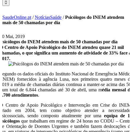
SaudeOnline.pt
/
NotíciasSaúde
/
Psicólogos do INEM atendem
mais de 50 chamadas por dia
30 Mai, 2019
Psicólogos do INEM atendem mais de 50 chamadas por dia
O Centro de Apoio Psicológico do INEM atendeu quase 21 mil
chamadas, o que significa um aumento de atividade de 33% face a
2017.
Segundo os dados oficiais do Instituto Nacional de Emergência Médic
(INEM) fornecidos à agência Lusa, nos primeiros quatro meses d
2019 a média de chamadas diárias continua a manter-se acima das 50
num total de 6.844 chamadas até 30 de abril, uma m
édia mensal d
1.700 atendimentos
.
O Centro de Apoio Psicológico e Intervenção em Crise do INEM
criado em 2004, tem como objetivo atender a necessidade
psicossociais, sendo composto atualmente por uma
equipa de 1
psicólogos
que trabalham em regime de 24 horas no CODU – Centr
de Orientação de Doentes Urgentes e também fazem deslocações d
rua, em viaturas de intervenção psicológicas de emergência (como um