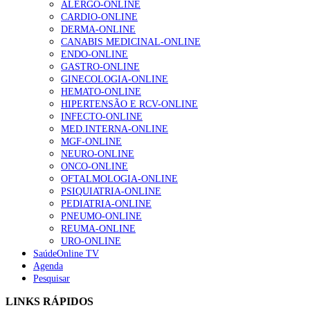
ALERGO-ONLINE
CARDIO-ONLINE
DERMA-ONLINE
CANABIS MEDICINAL-ONLINE
Alguns milhares de utentes podem ficar sem médico de
ENDO-ONLINE
família com nova regras do registo, alerta associação
GASTRO-ONLINE
175 visualizações
GINECOLOGIA-ONLINE
HEMATO-ONLINE
HIPERTENSÃO E RCV-ONLINE
INFECTO-ONLINE
Quase quatro em cada dez doentes com enfarte
MED.INTERNA-ONLINE
apresentavam níveis elevados de Lp(a), revela estudo
MGF-ONLINE
86 visualizações
NEURO-ONLINE
ONCO-ONLINE
OFTALMOLOGIA-ONLINE
PSIQUIATRIA-ONLINE
PEDIATRIA-ONLINE
“Os programas de rastreio do cancro do pulmão são
PNEUMO-ONLINE
custo-efetivos e representam um investimento
REUMA-ONLINE
sustentável para os sistemas de saúde”
URO-ONLINE
66 visualizações
SaúdeOnline TV
Agenda
Pesquisar
Trodelvy aprovado para primeira linha no cancro da
mama triplo negativo metastático em doentes não
LINKS RÁPIDOS
elegíveis para inibidores PD-(L)1