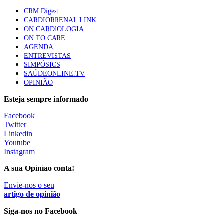
61 visualizações
CRM Digest
CARDIORRENAL LINK
ON CARDIOLOGIA
Especialistas defendem mais potássio na alimentação
ON TO CARE
para ajudar a controlar a hipertensão
AGENDA
57 visualizações
ENTREVISTAS
SIMPÓSIOS
SAÚDEONLINE.TV
OPINIÃO
MAIS NOTÍCIAS
Esteja sempre informado
Facebook
Sindicato diz que nova carreira de médicos dentistas reforça
Twitter
estabilidade no SNS
Linkedin
6 Ago, 2026
|
0 Comments
Youtube
Instagram
A sua Opinião conta!
Mais de 400 utentes beneficiaram de comparticipação reforçada
para tratamentos de infertilidade na Madeira
Envie-nos o seu
artigo de opinião
6 Ago, 2026
|
0 Comments
Siga-nos no Facebook