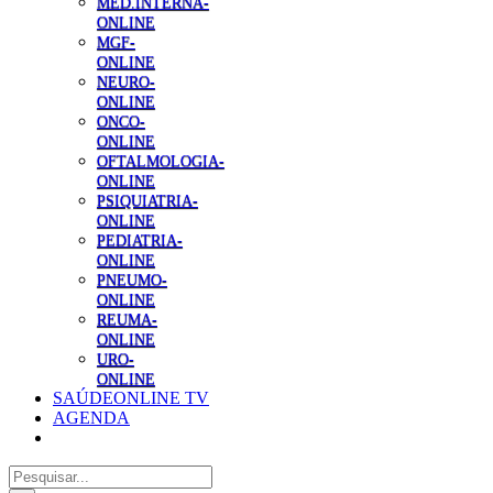
MED.INTERNA-
ONLINE
MGF-
ONLINE
NEURO-
ONLINE
ONCO-
ONLINE
OFTALMOLOGIA-
ONLINE
PSIQUIATRIA-
ONLINE
PEDIATRIA-
ONLINE
PNEUMO-
ONLINE
REUMA-
ONLINE
URO-
ONLINE
SAÚDEONLINE TV
AGENDA
Pesquisar