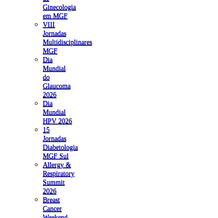
Ginecologia
em MGF
VIII
Jornadas
Multidisciplinares
MGF
Dia
Mundial
do
Glaucoma
2026
Dia
Mundial
HPV 2026
15
Jornadas
Diabetologia
MGF Sul
Allergy &
Respiratory
Summit
2026
Breast
Cancer
Weekend