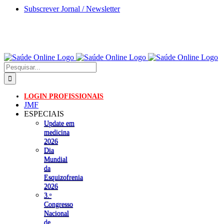
Skip
Subscrever Jornal / Newsletter
to
content
Pesquisar
LOGIN PROFISSIONAIS
JMF
ESPECIAIS
Update em
medicina
2026
Dia
Mundial
da
Esquizofrenia
2026
3.ᵒ
Congresso
Nacional
de