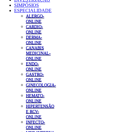
SIMPÓSIOS
ESPECIALIDADE
ALERGO-
ONLINE
CARDIO-
ONLINE
DERMA-
ONLINE
CANABIS
MEDICINAL-
ONLINE
ENDO-
ONLINE
GASTRO-
ONLINE
GINECOLOGIA-
ONLINE
HEMATO-
ONLINE
HIPERTENSÃO
E RCV-
ONLINE
INFECTO-
ONLINE