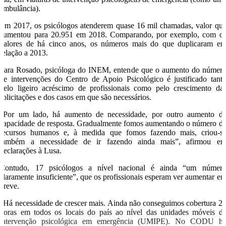
ambulância).
Em 2017, os psicólogos atenderem quase 16 mil chamadas, valor qu
aumentou para 20.951 em 2018. Comparando, por exemplo, com o
valores de há cinco anos, os números mais do que duplicaram e
relação a 2013.
Sara Rosado, psicóloga do INEM, entende que o aumento do númer
de intervenções do Centro de Apoio Psicológico é justificado tant
pelo ligeiro acréscimo de profissionais como pelo crescimento da
solicitações e dos casos em que são necessários.
“Por um lado, há aumento de necessidade, por outro aumento d
capacidade de resposta. Gradualmente fomos aumentando o número d
recursos humanos e, à medida que fomos fazendo mais, criou-s
também a necessidade de ir fazendo ainda mais”, afirmou e
declarações à Lusa.
Contudo, 17 psicólogos a nível nacional é ainda “um númer
claramente insuficiente”, que os profissionais esperam ver aumentar e
breve.
“Há necessidade de crescer mais. Ainda não conseguimos cobertura 2
horas em todos os locais do país ao nível das unidades móveis d
intervenção psicológica em emergência (UMIPE). No CODU h