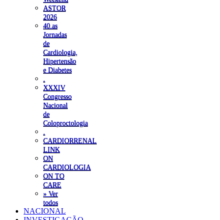
ASTOR
2026
40.as
Jornadas
de
Cardiologia,
Hipertensão
e Diabetes
.
XXXIV
Congresso
Nacional
de
Coloproctologia
.
CARDIORRENAL
LINK
ON
CARDIOLOGIA
ON TO
CARE
» Ver
todos
NACIONAL
INVESTIGAÇÃO