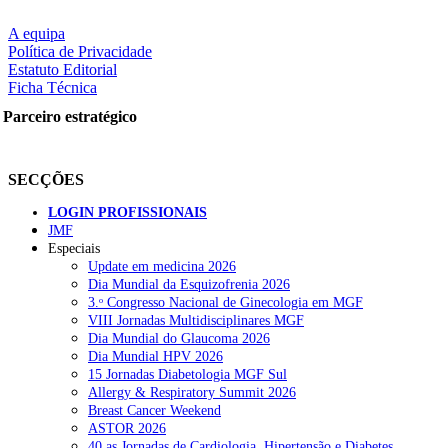
A equipa
Política de Privacidade
Estatuto Editorial
Ficha Técnica
Parceiro estratégico
SECÇÕES
LOGIN PROFISSIONAIS
JMF
Especiais
Update em medicina 2026
Dia Mundial da Esquizofrenia 2026
3.ᵒ Congresso Nacional de Ginecologia em MGF
VIII Jornadas Multidisciplinares MGF
Dia Mundial do Glaucoma 2026
Dia Mundial HPV 2026
15 Jornadas Diabetologia MGF Sul
Allergy & Respiratory Summit 2026
Breast Cancer Weekend
ASTOR 2026
40.as Jornadas de Cardiologia, Hipertensão e Diabetes