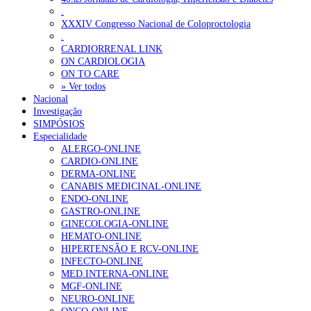
.
XXXIV Congresso Nacional de Coloproctologia
.
CARDIORRENAL LINK
ON CARDIOLOGIA
ON TO CARE
» Ver todos
Nacional
Investigação
SIMPÓSIOS
Especialidade
ALERGO-ONLINE
CARDIO-ONLINE
DERMA-ONLINE
CANABIS MEDICINAL-ONLINE
ENDO-ONLINE
GASTRO-ONLINE
GINECOLOGIA-ONLINE
HEMATO-ONLINE
HIPERTENSÃO E RCV-ONLINE
INFECTO-ONLINE
MED.INTERNA-ONLINE
MGF-ONLINE
NEURO-ONLINE