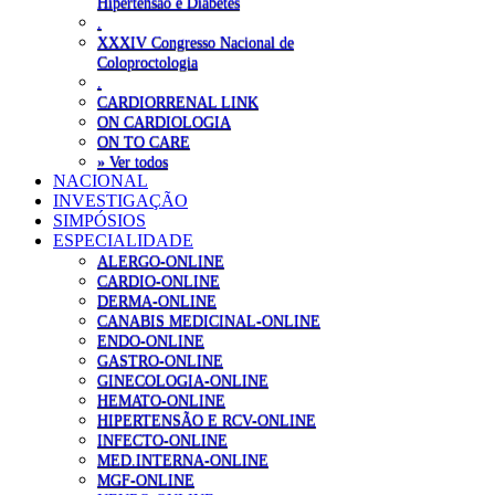
Hipertensão e Diabetes
.
XXXIV Congresso Nacional de
Coloproctologia
.
CARDIORRENAL LINK
ON CARDIOLOGIA
ON TO CARE
» Ver todos
NACIONAL
INVESTIGAÇÃO
SIMPÓSIOS
ESPECIALIDADE
ALERGO-ONLINE
CARDIO-ONLINE
DERMA-ONLINE
CANABIS MEDICINAL-ONLINE
ENDO-ONLINE
GASTRO-ONLINE
GINECOLOGIA-ONLINE
HEMATO-ONLINE
HIPERTENSÃO E RCV-ONLINE
INFECTO-ONLINE
MED.INTERNA-ONLINE
MGF-ONLINE