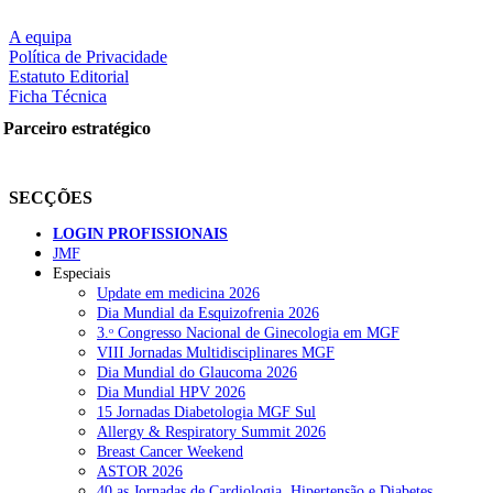
A equipa
Política de Privacidade
Estatuto Editorial
Ficha Técnica
Parceiro estratégico
SECÇÕES
LOGIN PROFISSIONAIS
JMF
Especiais
Update em medicina 2026
Dia Mundial da Esquizofrenia 2026
3.ᵒ Congresso Nacional de Ginecologia em MGF
VIII Jornadas Multidisciplinares MGF
Dia Mundial do Glaucoma 2026
Dia Mundial HPV 2026
15 Jornadas Diabetologia MGF Sul
Allergy & Respiratory Summit 2026
Breast Cancer Weekend
ASTOR 2026
40.as Jornadas de Cardiologia, Hipertensão e Diabetes