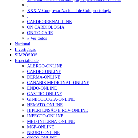
.
XXXIV Congresso Nacional de Coloproctologia
.
CARDIORRENAL LINK
ON CARDIOLOGIA
ON TO CARE
» Ver todos
Nacional
Investigação
SIMPÓSIOS
Especialidade
ALERGO-ONLINE
CARDIO-ONLINE
DERMA-ONLINE
CANABIS MEDICINAL-ONLINE
ENDO-ONLINE
GASTRO-ONLINE
GINECOLOGIA-ONLINE
HEMATO-ONLINE
HIPERTENSÃO E RCV-ONLINE
INFECTO-ONLINE
MED.INTERNA-ONLINE
MGF-ONLINE
NEURO-ONLINE