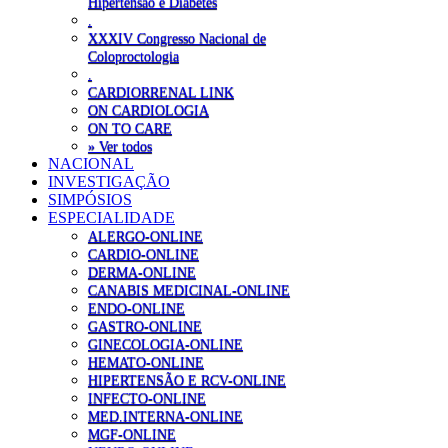
Hipertensão e Diabetes
.
XXXIV Congresso Nacional de
Coloproctologia
.
CARDIORRENAL LINK
ON CARDIOLOGIA
ON TO CARE
» Ver todos
NACIONAL
INVESTIGAÇÃO
SIMPÓSIOS
ESPECIALIDADE
ALERGO-ONLINE
CARDIO-ONLINE
DERMA-ONLINE
CANABIS MEDICINAL-ONLINE
ENDO-ONLINE
GASTRO-ONLINE
GINECOLOGIA-ONLINE
HEMATO-ONLINE
HIPERTENSÃO E RCV-ONLINE
INFECTO-ONLINE
MED.INTERNA-ONLINE
MGF-ONLINE