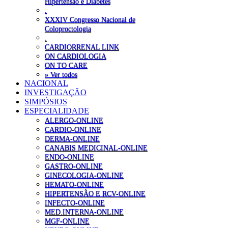
Hipertensão e Diabetes
.
XXXIV Congresso Nacional de
Coloproctologia
.
CARDIORRENAL LINK
ON CARDIOLOGIA
ON TO CARE
» Ver todos
NACIONAL
INVESTIGAÇÃO
SIMPÓSIOS
ESPECIALIDADE
ALERGO-ONLINE
CARDIO-ONLINE
DERMA-ONLINE
CANABIS MEDICINAL-ONLINE
ENDO-ONLINE
GASTRO-ONLINE
GINECOLOGIA-ONLINE
HEMATO-ONLINE
HIPERTENSÃO E RCV-ONLINE
INFECTO-ONLINE
MED.INTERNA-ONLINE
MGF-ONLINE