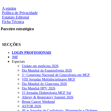
A equipa
Política de Privacidade
Estatuto Editorial
Ficha Técnica
Parceiro estratégico
SECÇÕES
LOGIN PROFISSIONAIS
JMF
Especiais
Update em medicina 2026
Dia Mundial da Esquizofrenia 2026
3.ᵒ Congresso Nacional de Ginecologia em MGF
VIII Jornadas Multidisciplinares MGF
Dia Mundial do Glaucoma 2026
Dia Mundial HPV 2026
15 Jornadas Diabetologia MGF Sul
Allergy & Respiratory Summit 2026
Breast Cancer Weekend
ASTOR 2026
40.as Jornadas de Cardiologia, Hipertensão e Diabetes