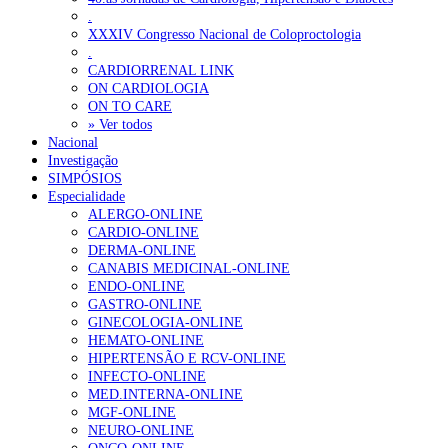
.
XXXIV Congresso Nacional de Coloproctologia
.
CARDIORRENAL LINK
ON CARDIOLOGIA
ON TO CARE
» Ver todos
Nacional
Investigação
SIMPÓSIOS
Especialidade
ALERGO-ONLINE
CARDIO-ONLINE
DERMA-ONLINE
CANABIS MEDICINAL-ONLINE
ENDO-ONLINE
GASTRO-ONLINE
GINECOLOGIA-ONLINE
HEMATO-ONLINE
HIPERTENSÃO E RCV-ONLINE
INFECTO-ONLINE
MED.INTERNA-ONLINE
MGF-ONLINE
NEURO-ONLINE