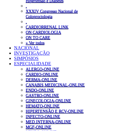
Hipertensão e Diabetes
.
XXXIV Congresso Nacional de
Coloproctologia
.
CARDIORRENAL LINK
ON CARDIOLOGIA
ON TO CARE
» Ver todos
NACIONAL
INVESTIGAÇÃO
SIMPÓSIOS
ESPECIALIDADE
ALERGO-ONLINE
CARDIO-ONLINE
DERMA-ONLINE
CANABIS MEDICINAL-ONLINE
ENDO-ONLINE
GASTRO-ONLINE
GINECOLOGIA-ONLINE
HEMATO-ONLINE
HIPERTENSÃO E RCV-ONLINE
INFECTO-ONLINE
MED.INTERNA-ONLINE
MGF-ONLINE