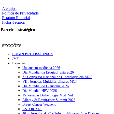
A equipa
Política de Privacidade
Estatuto Editorial
Ficha Técnica
Parceiro estratégico
SECÇÕES
LOGIN PROFISSIONAIS
JMF
Especiais
Update em medicina 2026
Dia Mundial da Esquizofrenia 2026
3.ᵒ Congresso Nacional de Ginecologia em MGF
VIII Jornadas Multidisciplinares MGF
Dia Mundial do Glaucoma 2026
Dia Mundial HPV 2026
15 Jornadas Diabetologia MGF Sul
Allergy & Respiratory Summit 2026
Breast Cancer Weekend
ASTOR 2026
40.as Jornadas de Cardiologia, Hipertensão e Diabetes