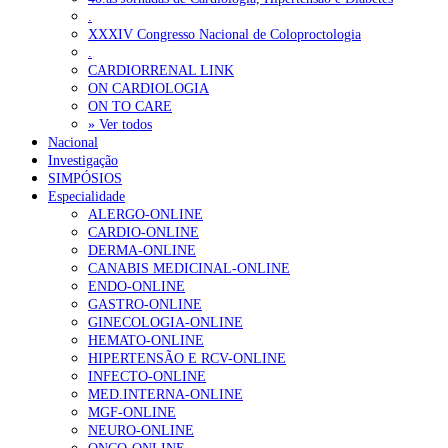
.
XXXIV Congresso Nacional de Coloproctologia
.
CARDIORRENAL LINK
ON CARDIOLOGIA
ON TO CARE
» Ver todos
Nacional
Investigação
SIMPÓSIOS
Especialidade
ALERGO-ONLINE
CARDIO-ONLINE
DERMA-ONLINE
CANABIS MEDICINAL-ONLINE
ENDO-ONLINE
GASTRO-ONLINE
GINECOLOGIA-ONLINE
HEMATO-ONLINE
HIPERTENSÃO E RCV-ONLINE
INFECTO-ONLINE
MED.INTERNA-ONLINE
MGF-ONLINE
NEURO-ONLINE