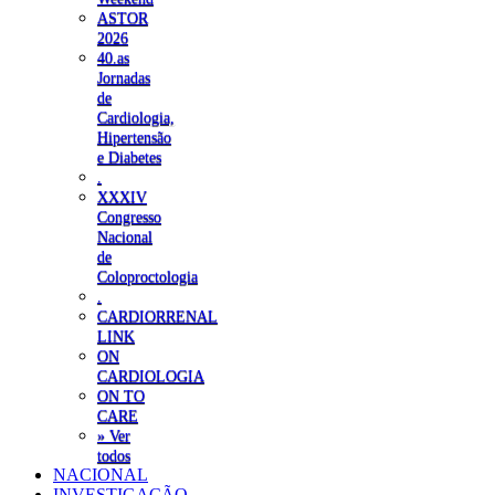
ASTOR
2026
40.as
Jornadas
de
Cardiologia,
Hipertensão
e Diabetes
.
XXXIV
Congresso
Nacional
de
Coloproctologia
.
CARDIORRENAL
LINK
ON
CARDIOLOGIA
ON TO
CARE
» Ver
todos
NACIONAL
INVESTIGAÇÃO