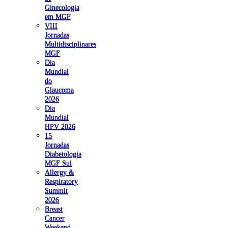
Ginecologia
em MGF
VIII
Jornadas
Multidisciplinares
MGF
Dia
Mundial
do
Glaucoma
2026
Dia
Mundial
HPV 2026
15
Jornadas
Diabetologia
MGF Sul
Allergy &
Respiratory
Summit
2026
Breast
Cancer
Weekend