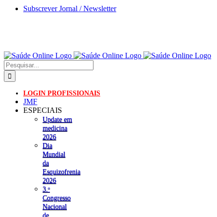
Skip
Subscrever Jornal / Newsletter
to
content
Pesquisar
LOGIN PROFISSIONAIS
JMF
ESPECIAIS
Update em
medicina
2026
Dia
Mundial
da
Esquizofrenia
2026
3.ᵒ
Congresso
Nacional
de