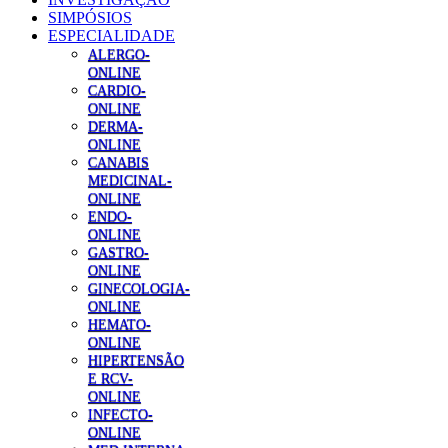
SIMPÓSIOS
ESPECIALIDADE
ALERGO-
ONLINE
CARDIO-
ONLINE
DERMA-
ONLINE
CANABIS
MEDICINAL-
ONLINE
ENDO-
ONLINE
GASTRO-
ONLINE
GINECOLOGIA-
ONLINE
HEMATO-
ONLINE
HIPERTENSÃO
E RCV-
ONLINE
INFECTO-
ONLINE