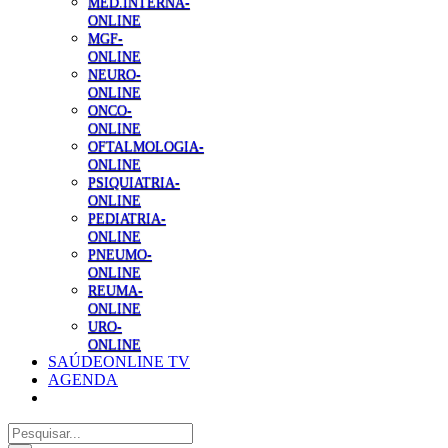
MED.INTERNA-
ONLINE
MGF-
ONLINE
NEURO-
ONLINE
ONCO-
ONLINE
OFTALMOLOGIA-
ONLINE
PSIQUIATRIA-
ONLINE
PEDIATRIA-
ONLINE
PNEUMO-
ONLINE
REUMA-
ONLINE
URO-
ONLINE
SAÚDEONLINE TV
AGENDA
Pesquisar