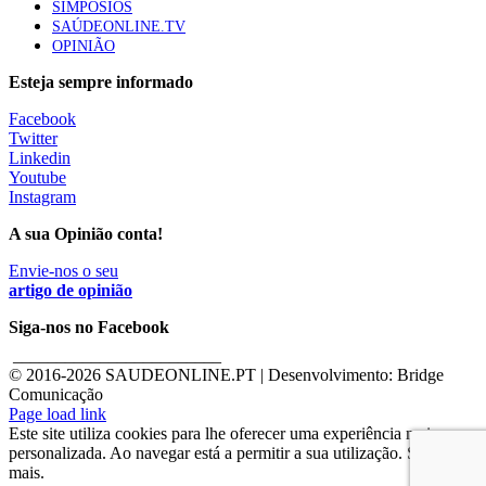
SIMPÓSIOS
SAÚDEONLINE.TV
OPINIÃO
Esteja sempre informado
Facebook
Twitter
Linkedin
Youtube
Instagram
A sua Opinião conta!
Envie-nos o seu
artigo de opinião
Siga-nos no Facebook
________________________
© 2016-
2026 SAUDEONLINE.PT | Desenvolvimento: Bridge
Comunicação
Page load link
Este site utiliza cookies para lhe oferecer uma experiência mais
personalizada. Ao navegar está a permitir a sua utilização. Saber
mais.