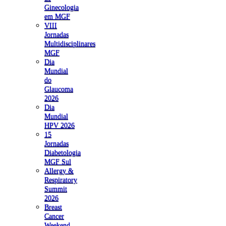
Ginecologia
em MGF
VIII
Jornadas
Multidisciplinares
MGF
Dia
Mundial
do
Glaucoma
2026
Dia
Mundial
HPV 2026
15
Jornadas
Diabetologia
MGF Sul
Allergy &
Respiratory
Summit
2026
Breast
Cancer
Weekend