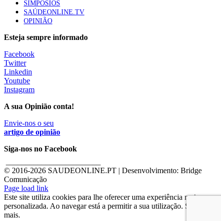
SIMPÓSIOS
SAÚDEONLINE.TV
OPINIÃO
Esteja sempre informado
Facebook
Twitter
Linkedin
Youtube
Instagram
A sua Opinião conta!
Envie-nos o seu
artigo de opinião
Siga-nos no Facebook
________________________
© 2016-
2026 SAUDEONLINE.PT | Desenvolvimento: Bridge
Comunicação
Page load link
Este site utiliza cookies para lhe oferecer uma experiência mais
personalizada. Ao navegar está a permitir a sua utilização. Saber
mais.