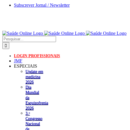
Skip
Subscrever Jornal / Newsletter
to
content
Pesquisar
LOGIN PROFISSIONAIS
JMF
ESPECIAIS
Update em
medicina
2026
Dia
Mundial
da
Esquizofrenia
2026
3.ᵒ
Congresso
Nacional
de