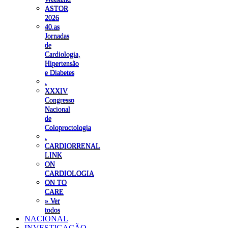
ASTOR
2026
40.as
Jornadas
de
Cardiologia,
Hipertensão
e Diabetes
.
XXXIV
Congresso
Nacional
de
Coloproctologia
.
CARDIORRENAL
LINK
ON
CARDIOLOGIA
ON TO
CARE
» Ver
todos
NACIONAL
INVESTIGAÇÃO