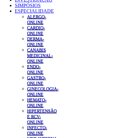
SIMPÓSIOS
ESPECIALIDADE
ALERGO-
ONLINE
CARDIO-
ONLINE
DERMA-
ONLINE
CANABIS
MEDICINAL-
ONLINE
ENDO-
ONLINE
GASTRO-
ONLINE
GINECOLOGIA-
ONLINE
HEMATO-
ONLINE
HIPERTENSÃO
E RCV-
ONLINE
INFECTO-
ONLINE