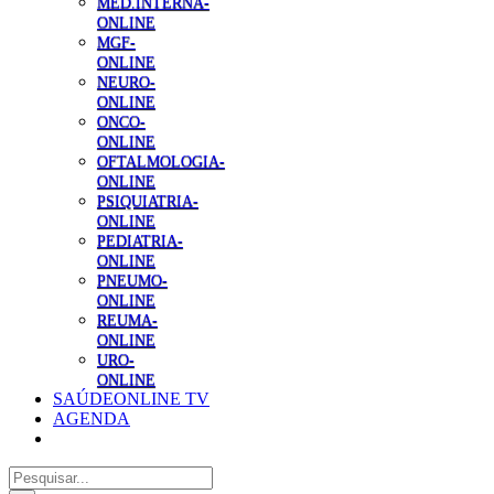
MED.INTERNA-
ONLINE
MGF-
ONLINE
NEURO-
ONLINE
ONCO-
ONLINE
OFTALMOLOGIA-
ONLINE
PSIQUIATRIA-
ONLINE
PEDIATRIA-
ONLINE
PNEUMO-
ONLINE
REUMA-
ONLINE
URO-
ONLINE
SAÚDEONLINE TV
AGENDA
Pesquisar