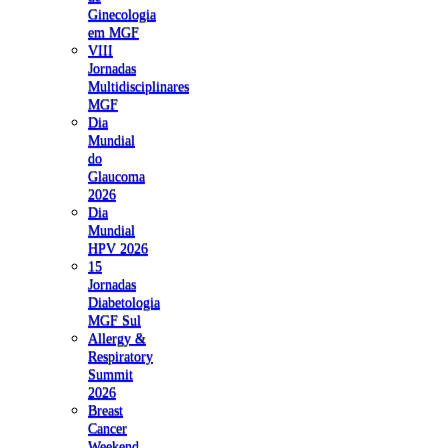
Ginecologia
em MGF
VIII
Jornadas
Multidisciplinares
MGF
Dia
Mundial
do
Glaucoma
2026
Dia
Mundial
HPV 2026
15
Jornadas
Diabetologia
MGF Sul
Allergy &
Respiratory
Summit
2026
Breast
Cancer
Weekend