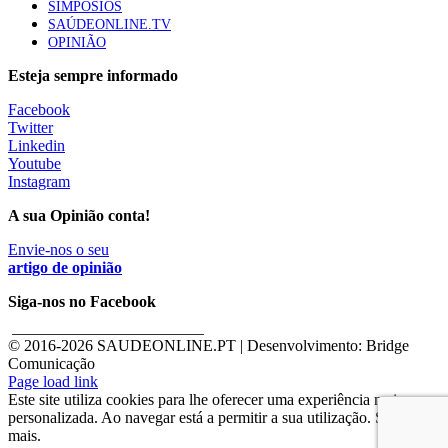
SIMPÓSIOS
SAÚDEONLINE.TV
OPINIÃO
Esteja sempre informado
Facebook
Twitter
Linkedin
Youtube
Instagram
A sua Opinião conta!
Envie-nos o seu
artigo de opinião
Siga-nos no Facebook
________________________
© 2016-
2026 SAUDEONLINE.PT | Desenvolvimento: Bridge
Comunicação
Page load link
Este site utiliza cookies para lhe oferecer uma experiência mais
personalizada. Ao navegar está a permitir a sua utilização. Saber
mais.