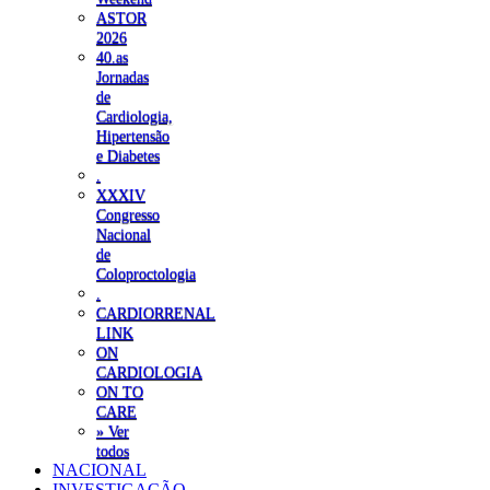
ASTOR
2026
40.as
Jornadas
de
Cardiologia,
Hipertensão
e Diabetes
.
XXXIV
Congresso
Nacional
de
Coloproctologia
.
CARDIORRENAL
LINK
ON
CARDIOLOGIA
ON TO
CARE
» Ver
todos
NACIONAL
INVESTIGAÇÃO