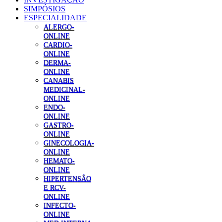
SIMPÓSIOS
ESPECIALIDADE
ALERGO-
ONLINE
CARDIO-
ONLINE
DERMA-
ONLINE
CANABIS
MEDICINAL-
ONLINE
ENDO-
ONLINE
GASTRO-
ONLINE
GINECOLOGIA-
ONLINE
HEMATO-
ONLINE
HIPERTENSÃO
E RCV-
ONLINE
INFECTO-
ONLINE