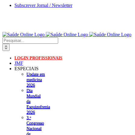
Skip
Subscrever Jornal / Newsletter
to
content
Pesquisar
LOGIN PROFISSIONAIS
JMF
ESPECIAIS
Update em
medicina
2026
Dia
Mundial
da
Esquizofrenia
2026
3.ᵒ
Congresso
Nacional
de