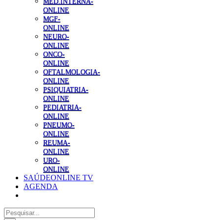
MED.INTERNA-
ONLINE
MGF-
ONLINE
NEURO-
ONLINE
ONCO-
ONLINE
OFTALMOLOGIA-
ONLINE
PSIQUIATRIA-
ONLINE
PEDIATRIA-
ONLINE
PNEUMO-
ONLINE
REUMA-
ONLINE
URO-
ONLINE
SAÚDEONLINE TV
AGENDA
Pesquisar