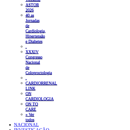
ASTOR
2026
40.as
Jornadas
de
Cardiologia,
Hipertensão
e Diabetes
.
XXXIV
Congresso
Nacional
de
Coloproctologia
.
CARDIORRENAL
LINK
ON
CARDIOLOGIA
ON TO
CARE
» Ver
todos
NACIONAL
INVESTIGAÇÃO