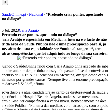
SaudeOnline.pt
/
Nacional
/
“Pretendo criar pontes, apostando
no diálogo”
25 Jul, 2023
Carla Araújo
“Pretendo criar pontes, apostando no diálogo”
Carla Araújo é especialista em Medicina Interna e o facto de não
ser da área da Saúde Pública não é uma preocupação para si, já
que, além de a sua especialidade ser “muito abrangente”, tem
outras competências que foi adquirindo ao longo da sua carreira.
Quando o SaúdeOnline falou com Carla Araújo tinha acabado de saber
na noite anterior de que tinha conseguido passar à fase da entrevista no
concurso da CRESAP. Licenciada em Medicina, diz que desde cedo se
interessou por grandes causas. “Sempre tive uma enorme preocupação
em dar voz à Saúde”, afirma.
Prova disso é a atual candidatura ao cargo de diretora-geral da saúde. A
experiência no Hospital Beatriz Ângelo, onde esteve nove anos,
permitiu-lhe, ter competências a vários níveis, nomeadamente na área
da Saúde Pública. “Fui uma das médicas voluntárias que, com o apoio
da Câmara Municipal de Loures, foi aos bairros sociais na altura da