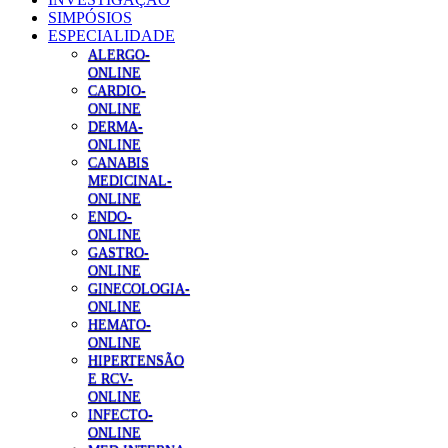
SIMPÓSIOS
ESPECIALIDADE
ALERGO-
ONLINE
CARDIO-
ONLINE
DERMA-
ONLINE
CANABIS
MEDICINAL-
ONLINE
ENDO-
ONLINE
GASTRO-
ONLINE
GINECOLOGIA-
ONLINE
HEMATO-
ONLINE
HIPERTENSÃO
E RCV-
ONLINE
INFECTO-
ONLINE