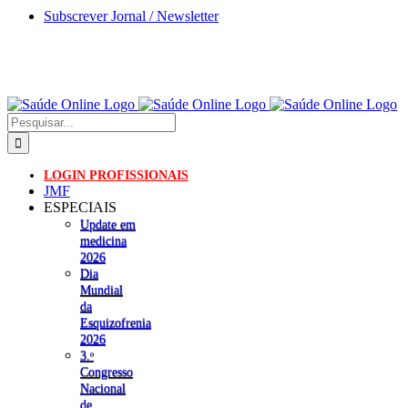
Skip
Subscrever Jornal / Newsletter
to
content
Pesquisar
LOGIN PROFISSIONAIS
JMF
ESPECIAIS
Update em
medicina
2026
Dia
Mundial
da
Esquizofrenia
2026
3.ᵒ
Congresso
Nacional
de