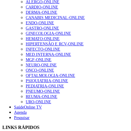
ALERGO-ONLINE
202 visualizações
CARDIO-ONLINE
DERMA-ONLINE
CANABIS MEDICINAL-ONLINE
ENDO-ONLINE
Alguns milhares de utentes podem ficar sem médico de
GASTRO-ONLINE
família com nova regras do registo, alerta associação
GINECOLOGIA-ONLINE
155 visualizações
HEMATO-ONLINE
HIPERTENSÃO E RCV-ONLINE
INFECTO-ONLINE
MED.INTERNA-ONLINE
1.º Episódio do Podcast “Frequência Cardio – Sintoniza
MGF-ONLINE
te na Insuficiência Cardíaca” da Bayer
NEURO-ONLINE
99 visualizações
ONCO-ONLINE
OFTALMOLOGIA-ONLINE
PSIQUIATRIA-ONLINE
PEDIATRIA-ONLINE
PNEUMO-ONLINE
“Os programas de rastreio do cancro do pulmão são
REUMA-ONLINE
custo-efetivos e representam um investimento
URO-ONLINE
sustentável para os sistemas de saúde”
SaúdeOnline TV
88 visualizações
Agenda
Pesquisar
Quase quatro em cada dez doentes com enfarte
LINKS RÁPIDOS
apresentavam níveis elevados de Lp(a), revela estudo