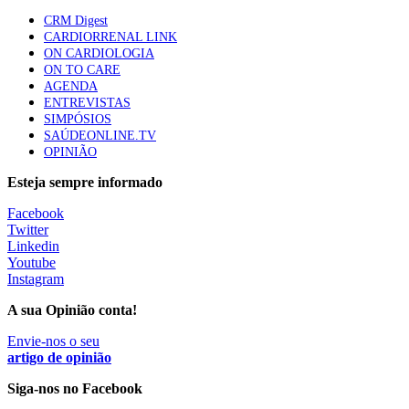
86 visualizações
CRM Digest
CARDIORRENAL LINK
ON CARDIOLOGIA
ON TO CARE
Trodelvy aprovado para primeira linha no cancro da
AGENDA
mama triplo negativo metastático em doentes não
ENTREVISTAS
elegíveis para inibidores PD-(L)1
SIMPÓSIOS
61 visualizações
SAÚDEONLINE.TV
OPINIÃO
MAIS NOTÍCIAS
Esteja sempre informado
Facebook
Twitter
Quase 11.900 jovens recorreram aos cheques psicólogo e
Linkedin
nutricionista no primeiro mês
Youtube
7 Ago, 2026
|
0 Comments
Instagram
A sua Opinião conta!
ULS de Coimbra estreia cirurgia endoscópica do ouvido com
Envie-nos o seu
apoio robótico em Portugal
artigo de opinião
7 Ago, 2026
|
0 Comments
Siga-nos no Facebook