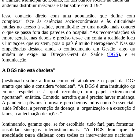
pandemia distribuir máscaras e falar sobre covid-19.”
Nesse contacto direto com uma população, que define com
“complexa” face às carências socioeconómicas e às dificuldade
sentidas no acesso à saúde, permitiu-lhe ter uma noção mais concret
do que se passa fora das paredes do hospital. “As recomendações sã
sempre gerais, mas depois é preciso ter-se em conta a realidade local
as limitações que existem, pois o país é muito heterogéneo.” Nas sua
competências destaca ainda o conhecimento em Gestão, algo qu
também se exige na Direção-Geral da Saúde (
DGS
), e e
Comunicação.
“A DGS não está obsoleta”
Questionada sobre a forma como vê atualmente o papel da DGS
garante que não a considera “obsoleta”. “A DGS é uma instituição qu
sempre respeitei e à qual reconheço um papel extremament
importante”, enfatiza. Contudo, acredita que é preciso haver mudanças
“A pandemia pôs-nos à prova e percebemos todos como é essencial 
Saúde Pública, a prevenção da doença, a organização e a execução d
planos, a antecipação de ações.”
Continuando, garante que, se for escolhida, tudo fará para fomentar 
consolidar sinergias interinstitucionais. “
A DGS tem que te
capacidade para dialogar com todos
os intervenientes nacionais 