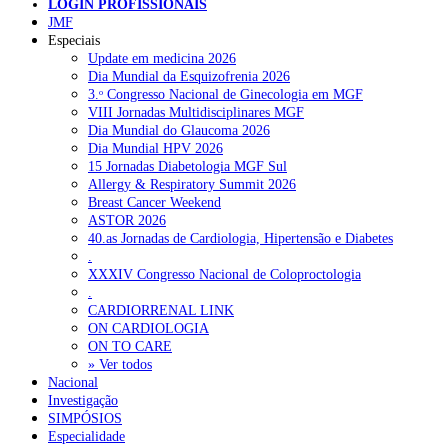
LOGIN PROFISSIONAIS
JMF
Especiais
NOTÍCIAS RECENTES
Update em medicina 2026
Dia Mundial da Esquizofrenia 2026
Quase 11.900 jovens recorreram aos cheques psicólogo e
3.ᵒ Congresso Nacional de Ginecologia em MGF
nutricionista no primeiro mês
7 de Agosto, 2026
VIII Jornadas Multidisciplinares MGF
Dia Mundial do Glaucoma 2026
ULS de Coimbra estreia cirurgia endoscópica do ouvido com
Dia Mundial HPV 2026
apoio robótico em Portugal
7 de Agosto, 2026
15 Jornadas Diabetologia MGF Sul
Allergy & Respiratory Summit 2026
Enfermeiros exigem esclarecimentos sobre eventual gestão
Breast Cancer Weekend
privada da ULS do Algarve
7 de Agosto, 2026
ASTOR 2026
40.as Jornadas de Cardiologia, Hipertensão e Diabetes
Ordem dos Médicos alerta para riscos no novo sistema de acesso
.
a consultas e cirurgias
7 de Agosto, 2026
XXXIV Congresso Nacional de Coloproctologia
.
Portugal está a formar os médicos de que precisa?
6 de Agosto,
CARDIORRENAL LINK
2026
ON CARDIOLOGIA
ON TO CARE
» Ver todos
Nacional
NOTÍCIAS MAIS LIDAS
Investigação
SIMPÓSIOS
Enfermagem Forense. “Da urgência ao tribunal, cada
Especialidade
gesto conta e cada profissional faz a diferença”