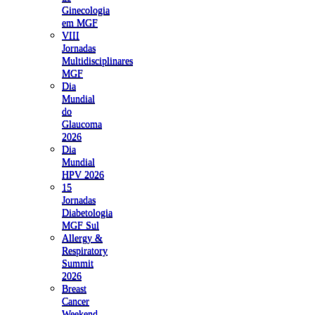
Ginecologia
em MGF
VIII
Jornadas
Multidisciplinares
MGF
Dia
Mundial
do
Glaucoma
2026
Dia
Mundial
HPV 2026
15
Jornadas
Diabetologia
MGF Sul
Allergy &
Respiratory
Summit
2026
Breast
Cancer
Weekend