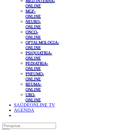
MED.INTERNA-
ONLINE
MGF-
ONLINE
NEURO-
ONLINE
ONCO-
ONLINE
OFTALMOLOGIA-
ONLINE
PSIQUIATRIA-
ONLINE
PEDIATRIA-
ONLINE
PNEUMO-
ONLINE
REUMA-
ONLINE
URO-
ONLINE
SAÚDEONLINE TV
AGENDA
Pesquisar