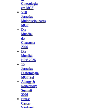
Ginecologia
em MGF
VIII
Jornadas
Multidisciplinares
MGF
Dia
Mundial
do
Glaucoma
2026
Dia
Mundial
HPV 2026
15
Jornadas
Diabetologia
MGF Sul
Allergy &
Respiratory
Summit
2026
Breast
Cancer
Weekend