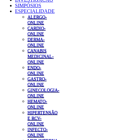
SIMPÓSIOS
ESPECIALIDADE
ALERGO-
ONLINE
CARDIO-
ONLINE
DERMA-
ONLINE
CANABIS
MEDICINAL-
ONLINE
ENDO-
ONLINE
GASTRO-
ONLINE
GINECOLOGIA-
ONLINE
HEMATO-
ONLINE
HIPERTENSÃO
E RCV-
ONLINE
INFECTO-
ONLINE