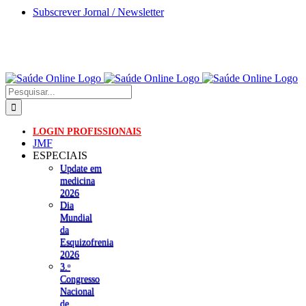
Skip
Subscrever Jornal / Newsletter
to
content
Pesquisar
LOGIN PROFISSIONAIS
JMF
ESPECIAIS
Update em
medicina
2026
Dia
Mundial
da
Esquizofrenia
2026
3.ᵒ
Congresso
Nacional
de