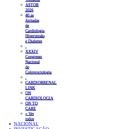
ASTOR
2026
40.as
Jornadas
de
Cardiologia,
Hipertensão
e Diabetes
.
XXXIV
Congresso
Nacional
de
Coloproctologia
.
CARDIORRENAL
LINK
ON
CARDIOLOGIA
ON TO
CARE
» Ver
todos
NACIONAL
INVESTIGAÇÃO