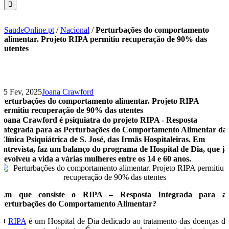
SaudeOnline.pt
/
Nacional
/
Perturbações do comportamento
alimentar. Projeto RIPA permitiu recuperação de 90% das
utentes
25 Fev, 2025
Joana Crawford
Perturbações do comportamento alimentar. Projeto RIPA
permitiu recuperação de 90% das utentes
Joana Crawford é psiquiatra do projeto RIPA - Resposta
Integrada para as Perturbações do Comportamento Alimentar da
Clínica Psiquiátrica de S. José, das Irmãs Hospitaleiras. Em
entrevista, faz um balanço do programa de Hospital de Dia, que já
devolveu a vida a várias mulheres entre os 14 e 60 anos.
Em que consiste o RIPA – Resposta Integrada para a
Perturbações do Comportamento Alimentar?
O
RIPA
é um Hospital de Dia dedicado ao tratamento das doenças d