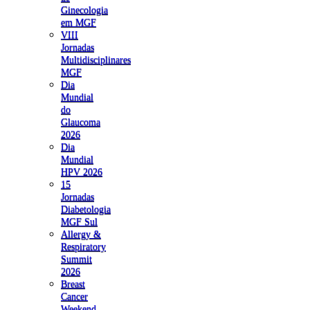
Ginecologia
em MGF
VIII
Jornadas
Multidisciplinares
MGF
Dia
Mundial
do
Glaucoma
2026
Dia
Mundial
HPV 2026
15
Jornadas
Diabetologia
MGF Sul
Allergy &
Respiratory
Summit
2026
Breast
Cancer
Weekend