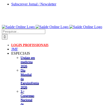
Skip
Subscrever Jornal / Newsletter
to
content
Pesquisar
LOGIN PROFISSIONAIS
JMF
ESPECIAIS
Update em
medicina
2026
Dia
Mundial
da
Esquizofrenia
2026
3.ᵒ
Congresso
Nacional
de