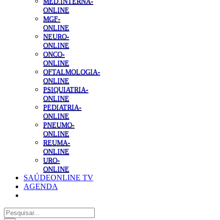
MED.INTERNA-
ONLINE
MGF-
ONLINE
NEURO-
ONLINE
ONCO-
ONLINE
OFTALMOLOGIA-
ONLINE
PSIQUIATRIA-
ONLINE
PEDIATRIA-
ONLINE
PNEUMO-
ONLINE
REUMA-
ONLINE
URO-
ONLINE
SAÚDEONLINE TV
AGENDA
Pesquisar