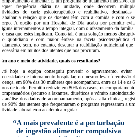
comportamento alimentar. É um programa de tratamento intensivo, qu
requer frequência diária na unidade, onde decorrem múltipla
atividades de cariz psicoterapêutico e reabilitativo, destinadas 
trabalhar a relação que os doentes têm com a comida e com o se
corpo. A opção por um Hospital de Dia acaba por permitir evita
alguns internamentos a tempo integral, com o afastamento da família 
de casa que estes implicam. Como tal, é uma solução menos disruptiv
do quotidiano e com maior ênfase na faceta psicoterapêutica d
tratamento, sem, no entanto, descurar a reabilitação nutricional que 
necessária em muitos dos utentes que nos procuram.
Em ano e meio de atividade, quais os resultados?
Até hoje, a equipa conseguiu prevenir o agravamento, evitar 
necessidade de internamento hospitalar, ou mesmo levar à remissão d
doença, em 90% das 30 mulheres que acompanhou, entre os 14 e os 6
anos de idade. Permitiu reduzir, em 80% dos casos, os comportamento
compensatórios (recurso a laxantes, diuréticos e vómito autoinduzido)
A análise dos dados de acompanhamento, após a alta clínica,, regist
que 90% das utentes que frequentaram o programa regressaram a um
atividade laboral e/ou académica regular.
“A mais prevalente é a perturbação
de ingestão alimentar compulsiva