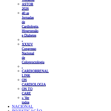
ASTOR
2026
40.as
Jornadas
de
Cardiologia,
Hipertensão
e Diabetes
.
XXXIV
Congresso
Nacional
de
Coloproctologia
.
CARDIORRENAL
LINK
ON
CARDIOLOGIA
ON TO
CARE
» Ver
todos
NACIONAL
INVESTIGAÇÃO