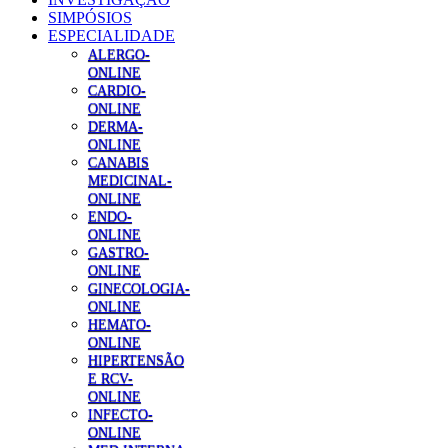
SIMPÓSIOS
ESPECIALIDADE
ALERGO-
ONLINE
CARDIO-
ONLINE
DERMA-
ONLINE
CANABIS
MEDICINAL-
ONLINE
ENDO-
ONLINE
GASTRO-
ONLINE
GINECOLOGIA-
ONLINE
HEMATO-
ONLINE
HIPERTENSÃO
E RCV-
ONLINE
INFECTO-
ONLINE