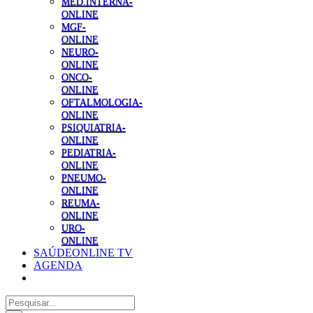
MED.INTERNA-
ONLINE
MGF-
ONLINE
NEURO-
ONLINE
ONCO-
ONLINE
OFTALMOLOGIA-
ONLINE
PSIQUIATRIA-
ONLINE
PEDIATRIA-
ONLINE
PNEUMO-
ONLINE
REUMA-
ONLINE
URO-
ONLINE
SAÚDEONLINE TV
AGENDA
Pesquisar