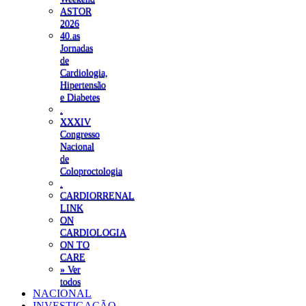
ASTOR
2026
40.as
Jornadas
de
Cardiologia,
Hipertensão
e Diabetes
.
XXXIV
Congresso
Nacional
de
Coloproctologia
.
CARDIORRENAL
LINK
ON
CARDIOLOGIA
ON TO
CARE
» Ver
todos
NACIONAL
INVESTIGAÇÃO