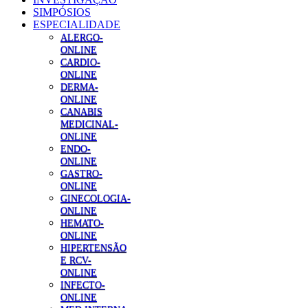
SIMPÓSIOS
ESPECIALIDADE
ALERGO-
ONLINE
CARDIO-
ONLINE
DERMA-
ONLINE
CANABIS
MEDICINAL-
ONLINE
ENDO-
ONLINE
GASTRO-
ONLINE
GINECOLOGIA-
ONLINE
HEMATO-
ONLINE
HIPERTENSÃO
E RCV-
ONLINE
INFECTO-
ONLINE