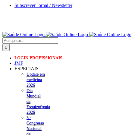
Skip
Subscrever Jornal / Newsletter
to
content
Pesquisar
LOGIN PROFISSIONAIS
JMF
ESPECIAIS
Update em
medicina
2026
Dia
Mundial
da
Esquizofrenia
2026
3.ᵒ
Congresso
Nacional
de