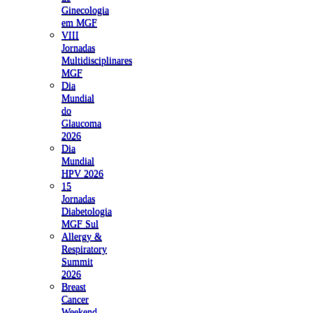
Ginecologia
em MGF
VIII
Jornadas
Multidisciplinares
MGF
Dia
Mundial
do
Glaucoma
2026
Dia
Mundial
HPV 2026
15
Jornadas
Diabetologia
MGF Sul
Allergy &
Respiratory
Summit
2026
Breast
Cancer
Weekend