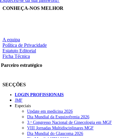
Esqueceu-se da sua password?
CONHEÇA-NOS MELHOR
A equipa
Política de Privacidade
Estatuto Editorial
Ficha Técnica
Parceiro estratégico
SECÇÕES
LOGIN PROFISSIONAIS
JMF
Especiais
Update em medicina 2026
Dia Mundial da Esquizofrenia 2026
3.ᵒ Congresso Nacional de Ginecologia em MGF
VIII Jornadas Multidisciplinares MGF
Dia Mundial do Glaucoma 2026