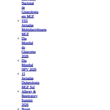
Nacional
de
Ginecologia
em MGF
VIII
Jornadas
Multidisciplinares
MGF
Dia
Mundial
do
Glaucoma
2026
Dia
Mundial
HPV 2026
15
Jornadas
Diabetologia
MGF Sul
Allergy &
Respiratory
Summit
2026
Breast