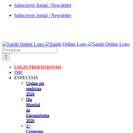
Skip
Subscrever Jornal / Newsletter
to
Subscrever Jornal / Newsletter
content
Pesquisar
LOGIN PROFISSIONAIS
JMF
ESPECIAIS
Update em
medicina
2026
Dia
Mundial
da
Esquizofrenia
2026
3.ᵒ
Congresso