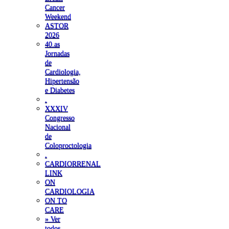
Cancer
Weekend
ASTOR
2026
40.as
Jornadas
de
Cardiologia,
Hipertensão
e Diabetes
.
XXXIV
Congresso
Nacional
de
Coloproctologia
.
CARDIORRENAL
LINK
ON
CARDIOLOGIA
ON TO
CARE
» Ver
todos