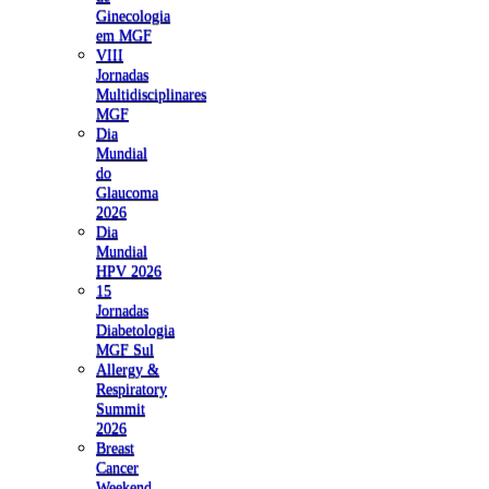
Ginecologia
em MGF
VIII
Jornadas
Multidisciplinares
MGF
Dia
Mundial
do
Glaucoma
2026
Dia
Mundial
HPV 2026
15
Jornadas
Diabetologia
MGF Sul
Allergy &
Respiratory
Summit
2026
Breast
Cancer
Weekend