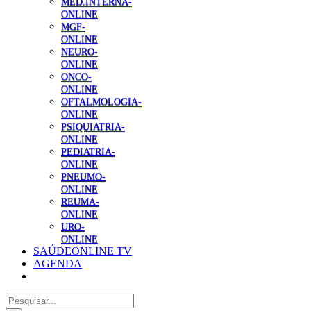
MED.INTERNA-
ONLINE
MGF-
ONLINE
NEURO-
ONLINE
ONCO-
ONLINE
OFTALMOLOGIA-
ONLINE
PSIQUIATRIA-
ONLINE
PEDIATRIA-
ONLINE
PNEUMO-
ONLINE
REUMA-
ONLINE
URO-
ONLINE
SAÚDEONLINE TV
AGENDA
Pesquisar