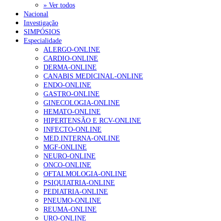
» Ver todos
Nacional
Investigação
SIMPÓSIOS
Especialidade
ALERGO-ONLINE
CARDIO-ONLINE
DERMA-ONLINE
CANABIS MEDICINAL-ONLINE
ENDO-ONLINE
GASTRO-ONLINE
GINECOLOGIA-ONLINE
HEMATO-ONLINE
HIPERTENSÃO E RCV-ONLINE
INFECTO-ONLINE
MED.INTERNA-ONLINE
MGF-ONLINE
NEURO-ONLINE
ONCO-ONLINE
OFTALMOLOGIA-ONLINE
PSIQUIATRIA-ONLINE
PEDIATRIA-ONLINE
PNEUMO-ONLINE
REUMA-ONLINE
URO-ONLINE