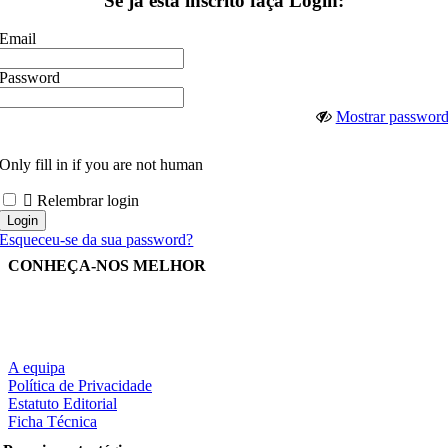
Se já está inscrito faça Login:
Email
Password
Mostrar passwor
Only fill in if you are not human
Relembrar login
Esqueceu-se da sua password?
CONHEÇA-NOS MELHOR
A equipa
Política de Privacidade
Estatuto Editorial
Ficha Técnica