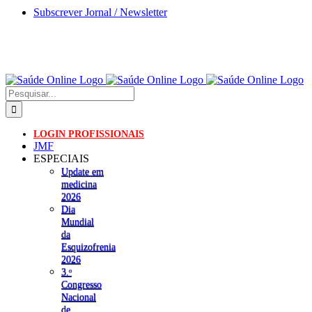
Skip
Subscrever Jornal / Newsletter
to
content
Pesquisar
LOGIN PROFISSIONAIS
JMF
ESPECIAIS
Update em
medicina
2026
Dia
Mundial
da
Esquizofrenia
2026
3.ᵒ
Congresso
Nacional
de