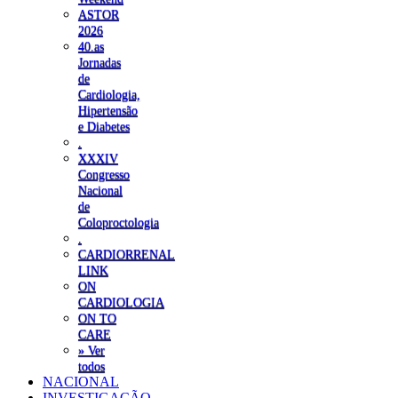
ASTOR
2026
40.as
Jornadas
de
Cardiologia,
Hipertensão
e Diabetes
.
XXXIV
Congresso
Nacional
de
Coloproctologia
.
CARDIORRENAL
LINK
ON
CARDIOLOGIA
ON TO
CARE
» Ver
todos
NACIONAL
INVESTIGAÇÃO