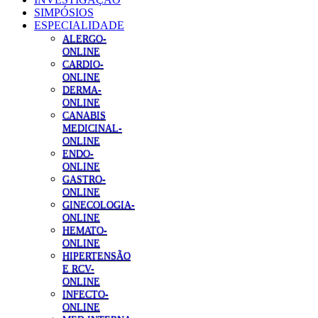
SIMPÓSIOS
ESPECIALIDADE
ALERGO-
ONLINE
CARDIO-
ONLINE
DERMA-
ONLINE
CANABIS
MEDICINAL-
ONLINE
ENDO-
ONLINE
GASTRO-
ONLINE
GINECOLOGIA-
ONLINE
HEMATO-
ONLINE
HIPERTENSÃO
E RCV-
ONLINE
INFECTO-
ONLINE