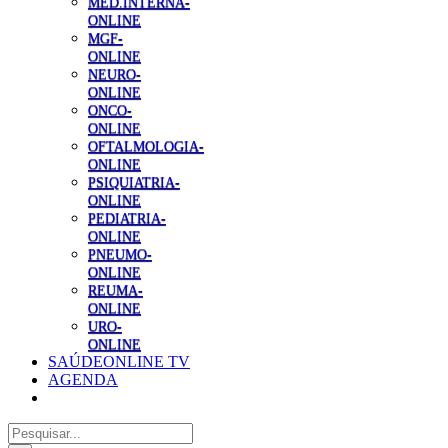
MED.INTERNA-
ONLINE
MGF-
ONLINE
NEURO-
ONLINE
ONCO-
ONLINE
OFTALMOLOGIA-
ONLINE
PSIQUIATRIA-
ONLINE
PEDIATRIA-
ONLINE
PNEUMO-
ONLINE
REUMA-
ONLINE
URO-
ONLINE
SAÚDEONLINE TV
AGENDA
Pesquisar