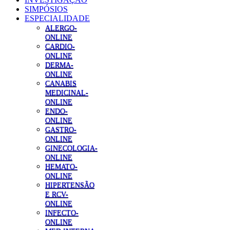
SIMPÓSIOS
ESPECIALIDADE
ALERGO-
ONLINE
CARDIO-
ONLINE
DERMA-
ONLINE
CANABIS
MEDICINAL-
ONLINE
ENDO-
ONLINE
GASTRO-
ONLINE
GINECOLOGIA-
ONLINE
HEMATO-
ONLINE
HIPERTENSÃO
E RCV-
ONLINE
INFECTO-
ONLINE