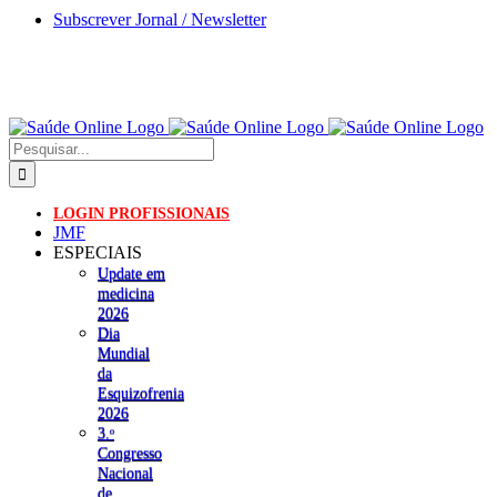
Skip
Subscrever Jornal / Newsletter
to
content
Pesquisar
LOGIN PROFISSIONAIS
JMF
ESPECIAIS
Update em
medicina
2026
Dia
Mundial
da
Esquizofrenia
2026
3.ᵒ
Congresso
Nacional
de