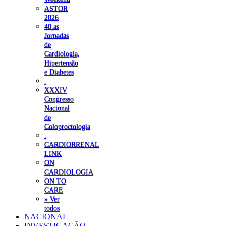
ASTOR
2026
40.as
Jornadas
de
Cardiologia,
Hipertensão
e Diabetes
.
XXXIV
Congresso
Nacional
de
Coloproctologia
.
CARDIORRENAL
LINK
ON
CARDIOLOGIA
ON TO
CARE
» Ver
todos
NACIONAL
INVESTIGAÇÃO