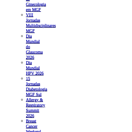
Ginecologia
em MGF
VIII
Jornadas
Multidisciplinares
MGF
Dia
Mundial
do
Glaucoma
2026
Dia
Mundial
HPV 2026
15
Jornadas
Diabetologia
MGF Sul
Allergy &
Respiratory
Summit
2026
Breast
Cancer
Weekend