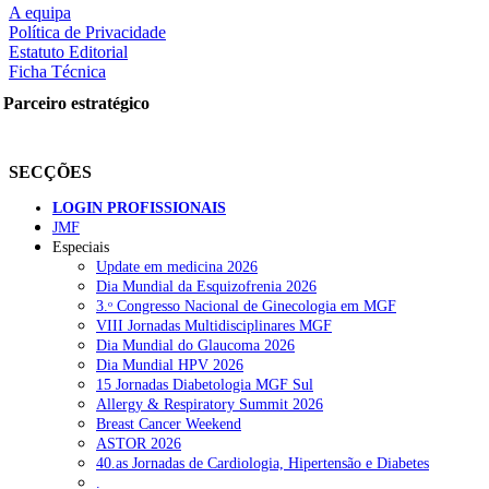
A equipa
Política de Privacidade
Estatuto Editorial
Ficha Técnica
Parceiro estratégico
SECÇÕES
LOGIN PROFISSIONAIS
JMF
Especiais
Update em medicina 2026
Dia Mundial da Esquizofrenia 2026
3.ᵒ Congresso Nacional de Ginecologia em MGF
VIII Jornadas Multidisciplinares MGF
Dia Mundial do Glaucoma 2026
Dia Mundial HPV 2026
15 Jornadas Diabetologia MGF Sul
Allergy & Respiratory Summit 2026
Breast Cancer Weekend
ASTOR 2026
40.as Jornadas de Cardiologia, Hipertensão e Diabetes
.