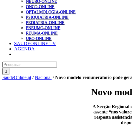
NEURO-ONLINE
ONCO-ONLINE
OFTALMOLOGIA-ONLINE
PSIQUIATRIA-ONLINE
PEDIATRIA-ONLINE
PNEUMO-ONLINE
REUMA-ONLINE
URO-ONLINE
SAÚDEONLINE TV
AGENDA
Pesquisar
SaudeOnline.pt
/
Nacional
/
Novo modelo remuneratório pode gerar
Novo mode
A Secção Regional 
assente “nos valor
resposta assistenci
dispo