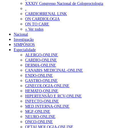
XXXIV Congresso Nacional de Coloproctologia
.
CARDIORRENAL LINK
ON CARDIOLOGIA
ON TO CARE
» Ver todos
Nacional
Investigação
SIMPÓSIOS
Especialidade
ALERGO-ONLINE
CARDIO-ONLINE
DERMA-ONLINE
CANABIS MEDICINAL-ONLINE
ENDO-ONLINE
GASTRO-ONLINE
GINECOLOGIA-ONLINE
HEMATO-ONLINE
HIPERTENSÃO E RCV-ONLINE
INFECTO-ONLINE
MED.INTERNA-ONLINE
MGF-ONLINE
NEURO-ONLINE
ONCO-ONLINE
OFTALMOLOGIA-ONLINE