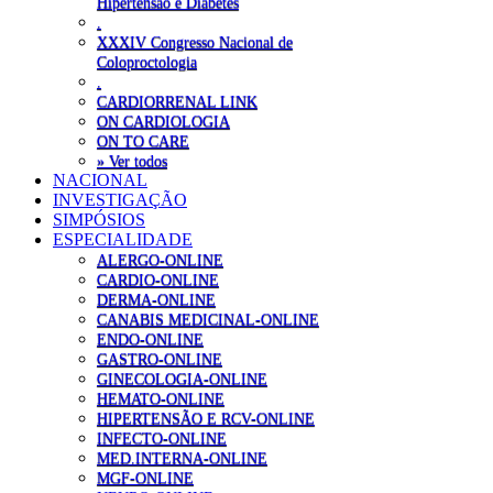
Hipertensão e Diabetes
.
XXXIV Congresso Nacional de
Coloproctologia
.
CARDIORRENAL LINK
ON CARDIOLOGIA
ON TO CARE
» Ver todos
NACIONAL
INVESTIGAÇÃO
SIMPÓSIOS
ESPECIALIDADE
ALERGO-ONLINE
CARDIO-ONLINE
DERMA-ONLINE
CANABIS MEDICINAL-ONLINE
ENDO-ONLINE
GASTRO-ONLINE
GINECOLOGIA-ONLINE
HEMATO-ONLINE
HIPERTENSÃO E RCV-ONLINE
INFECTO-ONLINE
MED.INTERNA-ONLINE
MGF-ONLINE