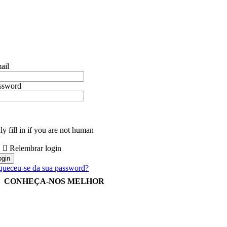
ail
ssword
y fill in if you are not human
Relembrar login
queceu-se da sua password?
CONHEÇA-NOS MELHOR