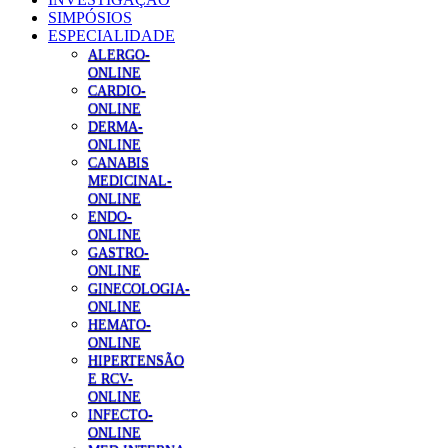
SIMPÓSIOS
ESPECIALIDADE
ALERGO-
ONLINE
CARDIO-
ONLINE
DERMA-
ONLINE
CANABIS
MEDICINAL-
ONLINE
ENDO-
ONLINE
GASTRO-
ONLINE
GINECOLOGIA-
ONLINE
HEMATO-
ONLINE
HIPERTENSÃO
E RCV-
ONLINE
INFECTO-
ONLINE