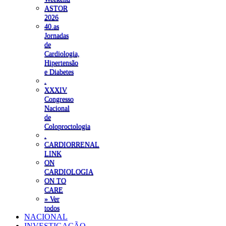
ASTOR
2026
40.as
Jornadas
de
Cardiologia,
Hipertensão
e Diabetes
.
XXXIV
Congresso
Nacional
de
Coloproctologia
.
CARDIORRENAL
LINK
ON
CARDIOLOGIA
ON TO
CARE
» Ver
todos
NACIONAL
INVESTIGAÇÃO