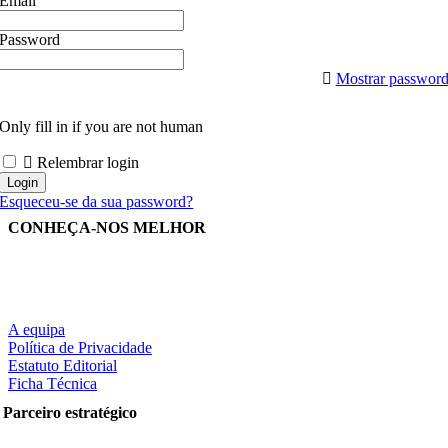
Email
Password
Mostrar passwor
Only fill in if you are not human
Relembrar login
Esqueceu-se da sua password?
CONHEÇA-NOS MELHOR
A equipa
Política de Privacidade
Estatuto Editorial
Ficha Técnica
Parceiro estratégico