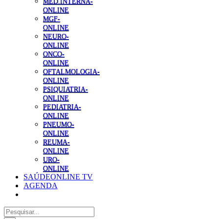
MED.INTERNA-
ONLINE
MGF-
ONLINE
NEURO-
ONLINE
ONCO-
ONLINE
OFTALMOLOGIA-
ONLINE
PSIQUIATRIA-
ONLINE
PEDIATRIA-
ONLINE
PNEUMO-
ONLINE
REUMA-
ONLINE
URO-
ONLINE
SAÚDEONLINE TV
AGENDA
Pesquisar