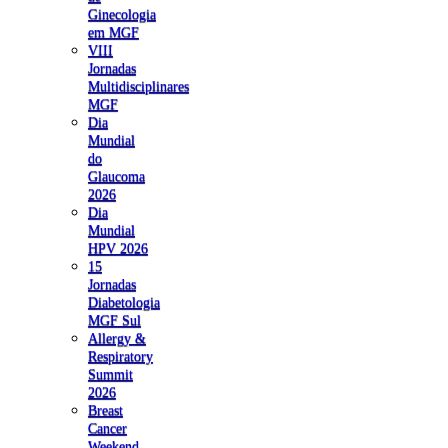
Ginecologia
em MGF
VIII
Jornadas
Multidisciplinares
MGF
Dia
Mundial
do
Glaucoma
2026
Dia
Mundial
HPV 2026
15
Jornadas
Diabetologia
MGF Sul
Allergy &
Respiratory
Summit
2026
Breast
Cancer
Weekend