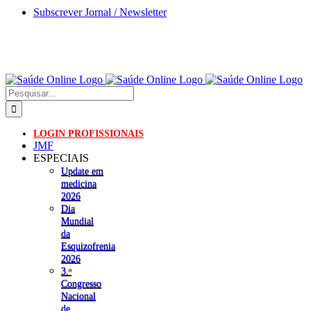
Skip
Subscrever Jornal / Newsletter
to
content
Pesquisar
LOGIN PROFISSIONAIS
JMF
ESPECIAIS
Update em
medicina
2026
Dia
Mundial
da
Esquizofrenia
2026
3.ᵒ
Congresso
Nacional
de