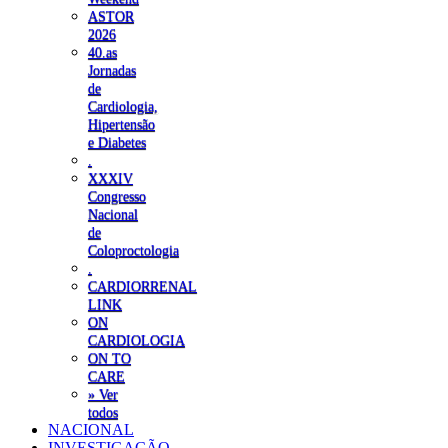
ASTOR
2026
40.as
Jornadas
de
Cardiologia,
Hipertensão
e Diabetes
.
XXXIV
Congresso
Nacional
de
Coloproctologia
.
CARDIORRENAL
LINK
ON
CARDIOLOGIA
ON TO
CARE
» Ver
todos
NACIONAL
INVESTIGAÇÃO