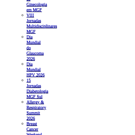
Ginecologia
em MGF
VIII
Jornadas
Multidisciplinares
MGF
Dia
Mundial
do
Glaucoma
2026
Dia
Mundial
HPV 2026
15
Jornadas
Diabetologia
MGF Sul
Allergy &
Respiratory
Summit
2026
Breast
Cancer
Weekend