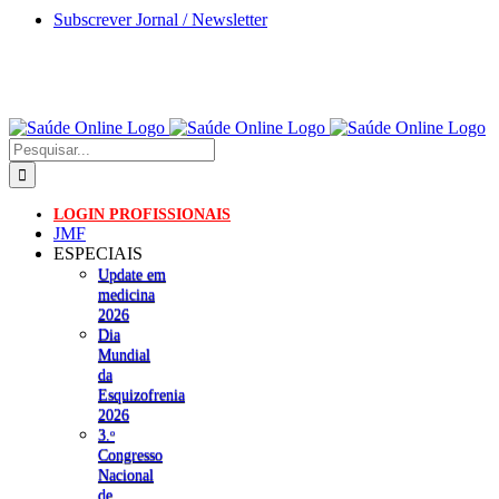
Skip
Subscrever Jornal / Newsletter
to
content
Pesquisar
LOGIN PROFISSIONAIS
JMF
ESPECIAIS
Update em
medicina
2026
Dia
Mundial
da
Esquizofrenia
2026
3.ᵒ
Congresso
Nacional
de