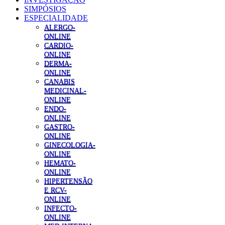
SIMPÓSIOS
ESPECIALIDADE
ALERGO-
ONLINE
CARDIO-
ONLINE
DERMA-
ONLINE
CANABIS
MEDICINAL-
ONLINE
ENDO-
ONLINE
GASTRO-
ONLINE
GINECOLOGIA-
ONLINE
HEMATO-
ONLINE
HIPERTENSÃO
E RCV-
ONLINE
INFECTO-
ONLINE