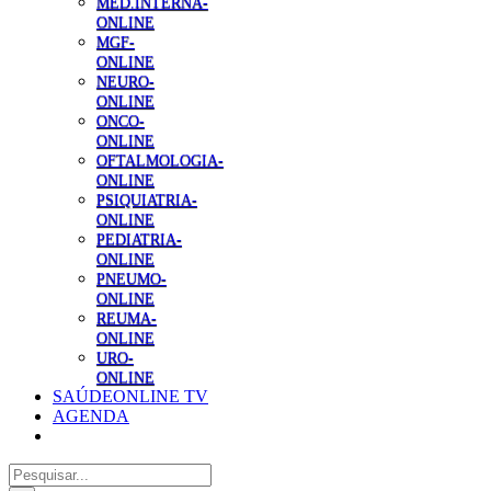
MED.INTERNA-
ONLINE
MGF-
ONLINE
NEURO-
ONLINE
ONCO-
ONLINE
OFTALMOLOGIA-
ONLINE
PSIQUIATRIA-
ONLINE
PEDIATRIA-
ONLINE
PNEUMO-
ONLINE
REUMA-
ONLINE
URO-
ONLINE
SAÚDEONLINE TV
AGENDA
Pesquisar