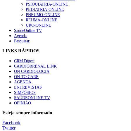
PSIQUIATRIA-ONLINE
“Os programas de rastreio do cancro do pulmão são custo-ef
PEDIATRIA-ONLINE
88 visualizações
PNEUMO-ONLINE
REUMA-ONLINE
URO-ONLINE
SaúdeOnline TV
Agenda
Pesquisar
Quase quatro em cada dez doentes com enfarte apresentavam
86 visualizações
LINKS RÁPIDOS
CRM Digest
CARDIORRENAL LINK
ON CARDIOLOGIA
Trodelvy aprovado para primeira linha no cancro da mama tr
ON TO CARE
61 visualizações
AGENDA
ENTREVISTAS
SIMPÓSIOS
SAÚDEONLINE.TV
OPINIÃO
MAIS NOTÍCIAS
Esteja sempre informado
Quase 11.900 jovens recorreram aos cheques psicólogo e nutricio
Facebook
7 Ago, 2026
|
0 Comments
Twitter