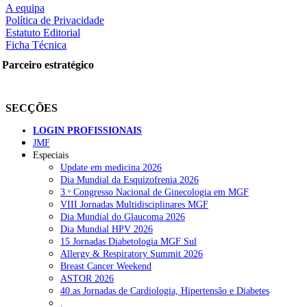
A equipa
Política de Privacidade
Estatuto Editorial
Ficha Técnica
rtilhe nas redes sociais:
Parceiro estratégico
SECÇÕES
LOGIN PROFISSIONAIS
JMF
Especiais
squisar
Update em medicina 2026
Dia Mundial da Esquizofrenia 2026
3.ᵒ Congresso Nacional de Ginecologia em MGF
OTÍCIAS RECENTES
VIII Jornadas Multidisciplinares MGF
Dia Mundial do Glaucoma 2026
Dia Mundial HPV 2026
Quase 11.900 jovens recorreram aos cheques psicólogo e nutricioni
15 Jornadas Diabetologia MGF Sul
Allergy & Respiratory Summit 2026
ULS de Coimbra estreia cirurgia endoscópica do ouvido com apoio
Breast Cancer Weekend
ASTOR 2026
Enfermeiros exigem esclarecimentos sobre eventual gestão privad
40.as Jornadas de Cardiologia, Hipertensão e Diabetes
.