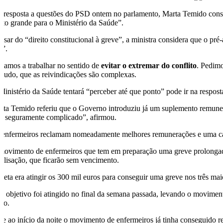
 resposta a questões do PSD ontem no parlamento, Marta Temido consid
ito grande para o Ministério da Saúde”.
esar do “direito constitucional à greve”, a ministra considera que o pr
a”.
stamos a trabalhar no sentido de
evitar o extremar do conflito
. Pedimo
ntudo, que as reivindicações são complexas.
Ministério da Saúde tentará “perceber até que ponto” pode ir na resposta
rta Temido referiu que o Governo introduziu já um suplemento remunerat
rá seguramente complicado”, afirmou.
 enfermeiros reclamam nomeadamente melhores remunerações e uma car
movimento de enfermeiros que tem em preparação uma greve prolongada a
ralisação, que ficarão sem vencimento.
meta era atingir os 300 mil euros para conseguir uma greve nos três mai
te objetivo foi atingido no final da semana passada, levando o moviment
rto.
je ao início da noite o movimento de enfermeiros já tinha conseguido r