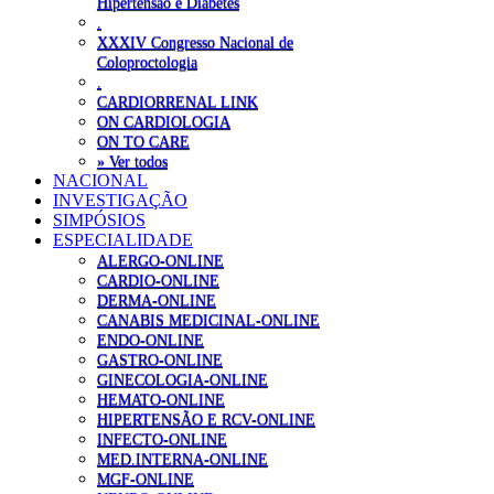
Hipertensão e Diabetes
.
XXXIV Congresso Nacional de
Coloproctologia
.
CARDIORRENAL LINK
ON CARDIOLOGIA
ON TO CARE
» Ver todos
NACIONAL
INVESTIGAÇÃO
SIMPÓSIOS
ESPECIALIDADE
ALERGO-ONLINE
CARDIO-ONLINE
DERMA-ONLINE
CANABIS MEDICINAL-ONLINE
ENDO-ONLINE
GASTRO-ONLINE
GINECOLOGIA-ONLINE
HEMATO-ONLINE
HIPERTENSÃO E RCV-ONLINE
INFECTO-ONLINE
MED.INTERNA-ONLINE
MGF-ONLINE