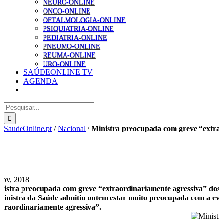
NEURO-ONLINE
ONCO-ONLINE
OFTALMOLOGIA-ONLINE
PSIQUIATRIA-ONLINE
PEDIATRIA-ONLINE
PNEUMO-ONLINE
REUMA-ONLINE
URO-ONLINE
SAÚDEONLINE TV
AGENDA
Pesquisar
SaudeOnline.pt
/
Nacional
/
Ministra preocupada com greve “extra
Nov, 2018
nistra preocupada com greve “extraordinariamente agressiva” do
ministra da Saúde admitiu ontem estar muito preocupada com a ev
xtraordinariamente agressiva”.