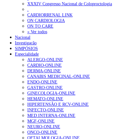
Ordem dos Médicos alerta para riscos no novo sistema de acesso a c
XXXIV Congresso Nacional de Coloproctologia
.
Portugal está a formar os médicos de que precisa?
6 de Agosto, 202
CARDIORRENAL LINK
ON CARDIOLOGIA
ON TO CARE
OTÍCIAS MAIS LIDAS
» Ver todos
Nacional
Investigação
Enfermagem Forense. “Da urgência ao tribunal, cada gesto c
SIMPÓSIOS
202 visualizações
Especialidade
ALERGO-ONLINE
CARDIO-ONLINE
DERMA-ONLINE
CANABIS MEDICINAL-ONLINE
Alguns milhares de utentes podem ficar sem médico de famíl
ENDO-ONLINE
155 visualizações
GASTRO-ONLINE
GINECOLOGIA-ONLINE
HEMATO-ONLINE
HIPERTENSÃO E RCV-ONLINE
INFECTO-ONLINE
1.º Episódio do Podcast “Frequência Cardio – Sintoniza-te 
MED.INTERNA-ONLINE
99 visualizações
MGF-ONLINE
NEURO-ONLINE
ONCO-ONLINE
OFTALMOLOGIA-ONLINE