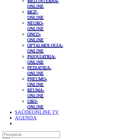
MED.INTERNA-
ONLINE
MGF-
ONLINE
NEURO-
ONLINE
ONCO-
ONLINE
OFTALMOLOGIA-
ONLINE
PSIQUIATRIA-
ONLINE
PEDIATRIA-
ONLINE
PNEUMO-
ONLINE
REUMA-
ONLINE
URO-
ONLINE
SAÚDEONLINE TV
AGENDA
Pesquisar