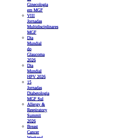
Ginecologia
em MGF
VIII
Jornadas
Multidisciplinares
MGF
Dia
Mundial
do
Glaucoma
2026
Dia
Mundial
HPV 2026
15
Jornadas
Diabetologia
MGF Sul
Allergy &
Respiratory
Summit
2026
Breast
Cancer
Weekend