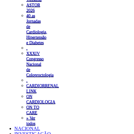
ASTOR
2026
40.as
Jornadas
de
Cardiologia,
Hipertensão
e Diabetes
.
XXXIV
Congresso
Nacional
de
Coloproctologia
.
CARDIORRENAL
LINK
ON
CARDIOLOGIA
ON TO
CARE
» Ver
todos
NACIONAL
INVESTIGAÇÃO