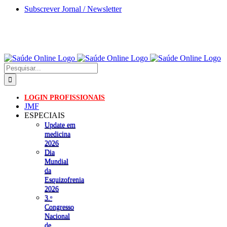
Skip
Subscrever Jornal / Newsletter
to
content
Pesquisar
LOGIN PROFISSIONAIS
JMF
ESPECIAIS
Update em
medicina
2026
Dia
Mundial
da
Esquizofrenia
2026
3.ᵒ
Congresso
Nacional
de