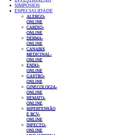
SIMPÓSIOS
ESPECIALIDADE
ALERGO-
ONLINE
CARDIO-
ONLINE
DERMA-
ONLINE
CANABIS
MEDICINAL-
ONLINE
ENDO-
ONLINE
GASTRO-
ONLINE
GINECOLOGIA-
ONLINE
HEMATO-
ONLINE
HIPERTENSÃO
E RCV-
ONLINE
INFECTO-
ONLINE