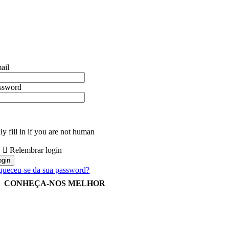
ail
ssword
y fill in if you are not human
Relembrar login
queceu-se da sua password?
CONHEÇA-NOS MELHOR