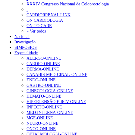
XXXIV Congresso Nacional de Coloproctologia
.
CARDIORRENAL LINK
ON CARDIOLOGIA
ON TO CARE
» Ver todos
Nacional
Investigação
SIMPÓSIOS
Especialidade
ALERGO-ONLINE
CARDIO-ONLINE
DERMA-ONLINE
CANABIS MEDICINAL-ONLINE
ENDO-ONLINE
GASTRO-ONLINE
GINECOLOGIA-ONLINE
HEMATO-ONLINE
HIPERTENSÃO E RCV-ONLINE
INFECTO-ONLINE
MED.INTERNA-ONLINE
MGF-ONLINE
NEURO-ONLINE
ONCO-ONLINE
OFTALMOLOGIA-ONLINE