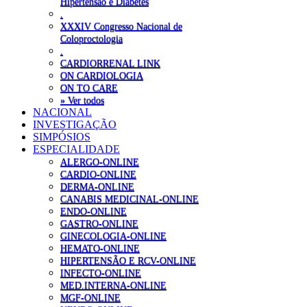
Hipertensão e Diabetes
.
XXXIV Congresso Nacional de
Coloproctologia
.
CARDIORRENAL LINK
ON CARDIOLOGIA
ON TO CARE
» Ver todos
NACIONAL
INVESTIGAÇÃO
SIMPÓSIOS
ESPECIALIDADE
ALERGO-ONLINE
CARDIO-ONLINE
DERMA-ONLINE
CANABIS MEDICINAL-ONLINE
ENDO-ONLINE
GASTRO-ONLINE
GINECOLOGIA-ONLINE
HEMATO-ONLINE
HIPERTENSÃO E RCV-ONLINE
INFECTO-ONLINE
MED.INTERNA-ONLINE
MGF-ONLINE