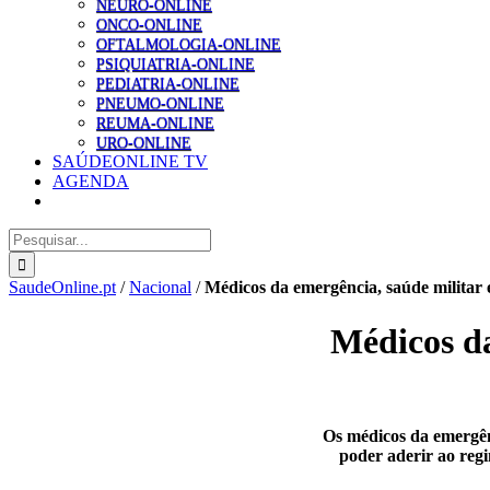
NEURO-ONLINE
ONCO-ONLINE
OFTALMOLOGIA-ONLINE
PSIQUIATRIA-ONLINE
PEDIATRIA-ONLINE
PNEUMO-ONLINE
REUMA-ONLINE
URO-ONLINE
SAÚDEONLINE TV
AGENDA
Pesquisar
SaudeOnline.pt
/
Nacional
/
Médicos da emergência, saúde militar 
Médicos da
Os médicos da emergênc
poder aderir ao reg