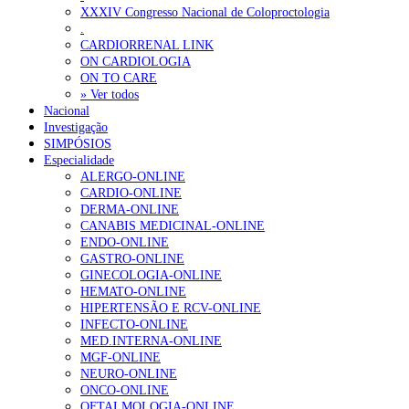
XXXIV Congresso Nacional de Coloproctologia
.
CARDIORRENAL LINK
ON CARDIOLOGIA
ON TO CARE
» Ver todos
Nacional
Investigação
SIMPÓSIOS
Especialidade
ALERGO-ONLINE
CARDIO-ONLINE
DERMA-ONLINE
CANABIS MEDICINAL-ONLINE
ENDO-ONLINE
GASTRO-ONLINE
GINECOLOGIA-ONLINE
HEMATO-ONLINE
HIPERTENSÃO E RCV-ONLINE
INFECTO-ONLINE
MED.INTERNA-ONLINE
MGF-ONLINE
NEURO-ONLINE
ONCO-ONLINE
OFTALMOLOGIA-ONLINE