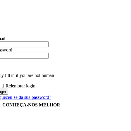
ail
ssword
y fill in if you are not human
Relembrar login
queceu-se da sua password?
CONHEÇA-NOS MELHOR