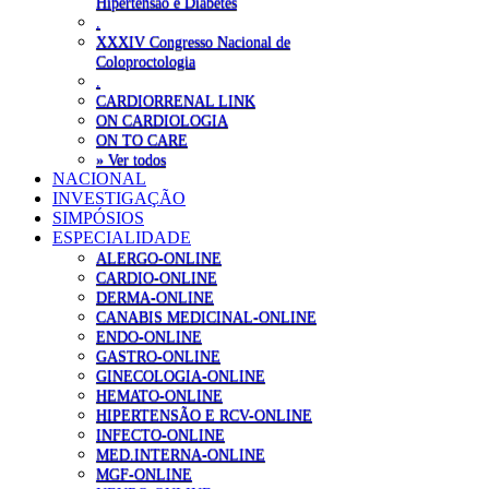
Hipertensão e Diabetes
.
XXXIV Congresso Nacional de
Coloproctologia
.
CARDIORRENAL LINK
ON CARDIOLOGIA
ON TO CARE
» Ver todos
NACIONAL
INVESTIGAÇÃO
SIMPÓSIOS
ESPECIALIDADE
ALERGO-ONLINE
CARDIO-ONLINE
DERMA-ONLINE
CANABIS MEDICINAL-ONLINE
ENDO-ONLINE
GASTRO-ONLINE
GINECOLOGIA-ONLINE
HEMATO-ONLINE
HIPERTENSÃO E RCV-ONLINE
INFECTO-ONLINE
MED.INTERNA-ONLINE
MGF-ONLINE