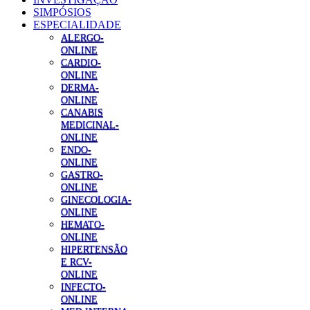
SIMPÓSIOS
ESPECIALIDADE
ALERGO-
ONLINE
CARDIO-
ONLINE
DERMA-
ONLINE
CANABIS
MEDICINAL-
ONLINE
ENDO-
ONLINE
GASTRO-
ONLINE
GINECOLOGIA-
ONLINE
HEMATO-
ONLINE
HIPERTENSÃO
E RCV-
ONLINE
INFECTO-
ONLINE