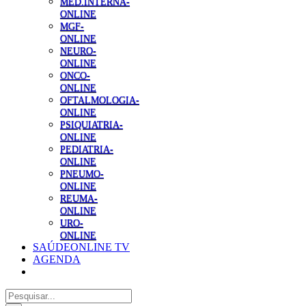
MED.INTERNA-
ONLINE
MGF-
ONLINE
NEURO-
ONLINE
ONCO-
ONLINE
OFTALMOLOGIA-
ONLINE
PSIQUIATRIA-
ONLINE
PEDIATRIA-
ONLINE
PNEUMO-
ONLINE
REUMA-
ONLINE
URO-
ONLINE
SAÚDEONLINE TV
AGENDA
Pesquisar