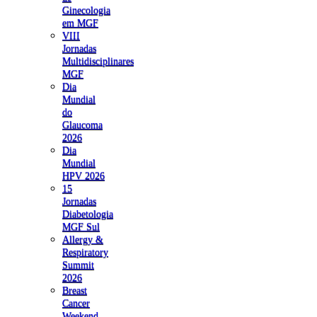
Ginecologia
em MGF
VIII
Jornadas
Multidisciplinares
MGF
Dia
Mundial
do
Glaucoma
2026
Dia
Mundial
HPV 2026
15
Jornadas
Diabetologia
MGF Sul
Allergy &
Respiratory
Summit
2026
Breast
Cancer
Weekend