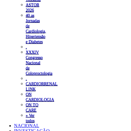
ASTOR
2026
40.as
Jornadas
de
Cardiologia,
Hipertensão
e Diabetes
.
XXXIV
Congresso
Nacional
de
Coloproctologia
.
CARDIORRENAL
LINK
ON
CARDIOLOGIA
ON TO
CARE
» Ver
todos
NACIONAL
INVESTIGAÇÃO