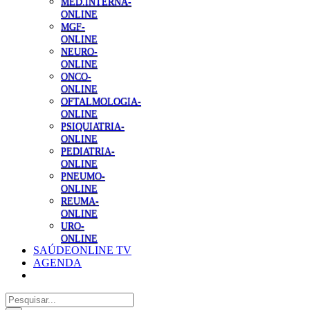
MED.INTERNA-
ONLINE
MGF-
ONLINE
NEURO-
ONLINE
ONCO-
ONLINE
OFTALMOLOGIA-
ONLINE
PSIQUIATRIA-
ONLINE
PEDIATRIA-
ONLINE
PNEUMO-
ONLINE
REUMA-
ONLINE
URO-
ONLINE
SAÚDEONLINE TV
AGENDA
Pesquisar