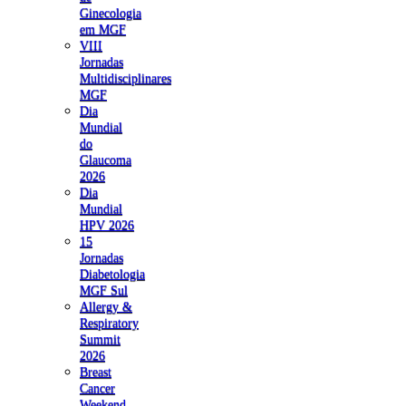
Ginecologia
em MGF
VIII
Jornadas
Multidisciplinares
MGF
Dia
Mundial
do
Glaucoma
2026
Dia
Mundial
HPV 2026
15
Jornadas
Diabetologia
MGF Sul
Allergy &
Respiratory
Summit
2026
Breast
Cancer
Weekend