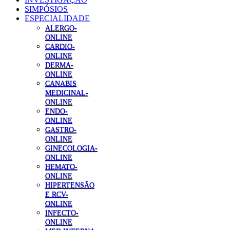
SIMPÓSIOS
ESPECIALIDADE
ALERGO-
ONLINE
CARDIO-
ONLINE
DERMA-
ONLINE
CANABIS
MEDICINAL-
ONLINE
ENDO-
ONLINE
GASTRO-
ONLINE
GINECOLOGIA-
ONLINE
HEMATO-
ONLINE
HIPERTENSÃO
E RCV-
ONLINE
INFECTO-
ONLINE