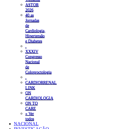
ASTOR
2026
40.as
Jornadas
de
Cardiologia,
Hipertensão
e Diabetes
.
XXXIV
Congresso
Nacional
de
Coloproctologia
.
CARDIORRENAL
LINK
ON
CARDIOLOGIA
ON TO
CARE
» Ver
todos
NACIONAL
INVESTIGAÇÃO