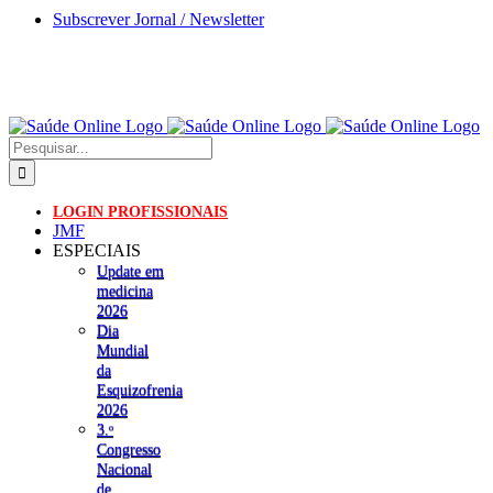
Skip
Subscrever Jornal / Newsletter
to
content
Pesquisar
LOGIN PROFISSIONAIS
JMF
ESPECIAIS
Update em
medicina
2026
Dia
Mundial
da
Esquizofrenia
2026
3.ᵒ
Congresso
Nacional
de