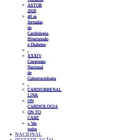
ASTOR
2026
40.as
Jornadas
de
Cardiologia,
Hipertensão
e Diabetes
.
XXXIV
Congresso
Nacional
de
Coloproctologia
.
CARDIORRENAL
LINK
ON
CARDIOLOGIA
ON TO
CARE
» Ver
todos
NACIONAL
INVESTIGAÇÃO