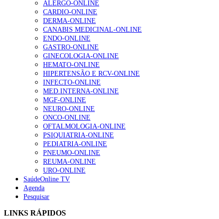
ALERGO-ONLINE
Enfermagem Forense. “Da urgência ao tribunal, cada
CARDIO-ONLINE
gesto conta e cada profissional faz a diferença”
DERMA-ONLINE
203 visualizações
CANABIS MEDICINAL-ONLINE
ENDO-ONLINE
GASTRO-ONLINE
GINECOLOGIA-ONLINE
1.º Episódio do Podcast “Frequência Cardio – Sintoniza
HEMATO-ONLINE
te na Insuficiência Cardíaca” da Bayer
HIPERTENSÃO E RCV-ONLINE
169 visualizações
INFECTO-ONLINE
MED.INTERNA-ONLINE
MGF-ONLINE
NEURO-ONLINE
Alguns milhares de utentes podem ficar sem médico de
ONCO-ONLINE
família com nova regras do registo, alerta associação
OFTALMOLOGIA-ONLINE
132 visualizações
PSIQUIATRIA-ONLINE
PEDIATRIA-ONLINE
PNEUMO-ONLINE
REUMA-ONLINE
URO-ONLINE
“Os programas de rastreio do cancro do pulmão são
SaúdeOnline TV
custo-efetivos e representam um investimento
Agenda
sustentável para os sistemas de saúde”
Pesquisar
93 visualizações
LINKS RÁPIDOS