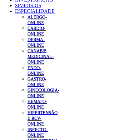
SIMPÓSIOS
ESPECIALIDADE
ALERGO-
ONLINE
CARDIO-
ONLINE
DERMA-
ONLINE
CANABIS
MEDICINAL-
ONLINE
ENDO-
ONLINE
GASTRO-
ONLINE
GINECOLOGIA-
ONLINE
HEMATO-
ONLINE
HIPERTENSÃO
E RCV-
ONLINE
INFECTO-
ONLINE