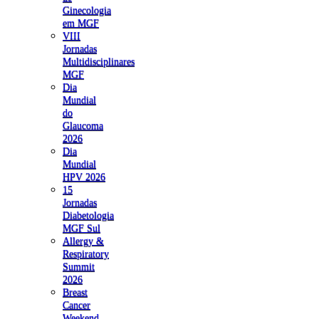
Ginecologia
em MGF
VIII
Jornadas
Multidisciplinares
MGF
Dia
Mundial
do
Glaucoma
2026
Dia
Mundial
HPV 2026
15
Jornadas
Diabetologia
MGF Sul
Allergy &
Respiratory
Summit
2026
Breast
Cancer
Weekend