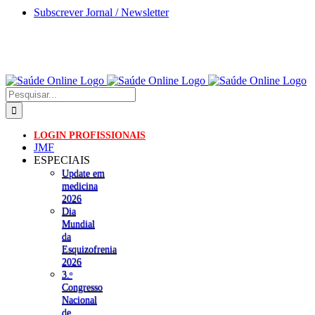
Skip
Subscrever Jornal / Newsletter
to
content
Pesquisar
LOGIN PROFISSIONAIS
JMF
ESPECIAIS
Update em
medicina
2026
Dia
Mundial
da
Esquizofrenia
2026
3.ᵒ
Congresso
Nacional
de