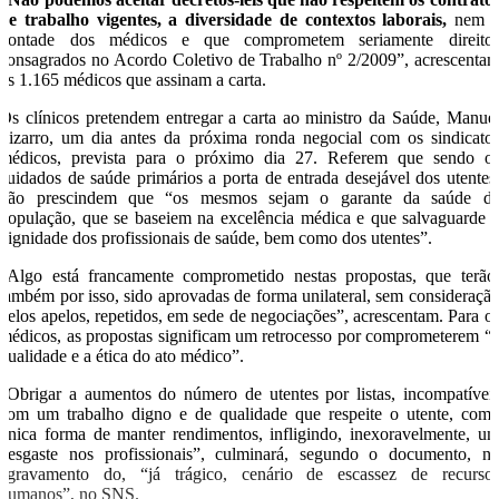
de trabalho vigentes, a diversidade de contextos laborais,
nem 
vontade dos médicos e que comprometem seriamente direito
consagrados no Acordo Coletivo de Trabalho nº 2/2009”, acrescenta
os 1.165 médicos que assinam a carta.
Os clínicos pretendem entregar a carta ao ministro da Saúde, Manue
Pizarro, um dia antes da próxima ronda negocial com os sindicato
médicos, prevista para o próximo dia 27. Referem que sendo o
cuidados de saúde primários a porta de entrada desejável dos utentes
não prescindem que “os mesmos sejam o garante da saúde d
população, que se baseiem na excelência médica e que salvaguarde 
dignidade dos profissionais de saúde, bem como dos utentes”.
“Algo está francamente comprometido nestas propostas, que terão
também por isso, sido aprovadas de forma unilateral, sem consideraçã
pelos apelos, repetidos, em sede de negociações”, acrescentam. Para o
médicos, as propostas significam um retrocesso por comprometerem “
qualidade e a ética do ato médico”.
“Obrigar a aumentos do número de utentes por listas, incompatívei
com um trabalho digno e de qualidade que respeite o utente, com
única forma de manter rendimentos, infligindo, inexoravelmente, u
desgaste nos profissionais”, culminará, segundo o documento, n
agravamento do, “já trágico, cenário de escassez de recurso
humanos”, no SNS.