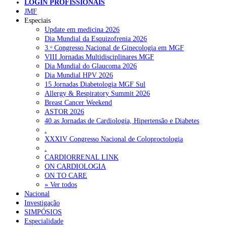
LUSA
LOGIN PROFISSIONAIS
Pesquisar
JMF
Notícia relacionad
Especiais
Update em medicina 2026
Associação quer critérios para teleconsultas e adaptar modelo 
Dia Mundial da Esquizofrenia 2026
NOTÍCIAS RECENTES
das USF nalgumas zona
3.ᵒ Congresso Nacional de Ginecologia em MGF
VIII Jornadas Multidisciplinares MGF
Quase 11.900 jovens recorreram aos cheques psicólogo e
Dia Mundial do Glaucoma 2026
nutricionista no primeiro mês
7 de Agosto, 2026
Dia Mundial HPV 2026
15 Jornadas Diabetologia MGF Sul
ULS de Coimbra estreia cirurgia endoscópica do ouvido com
Allergy & Respiratory Summit 2026
apoio robótico em Portugal
7 de Agosto, 2026
Breast Cancer Weekend
ASTOR 2026
Enfermeiros exigem esclarecimentos sobre eventual gestão
40.as Jornadas de Cardiologia, Hipertensão e Diabetes
privada da ULS do Algarve
7 de Agosto, 2026
.
XXXIV Congresso Nacional de Coloproctologia
Ordem dos Médicos alerta para riscos no novo sistema de acesso
.
a consultas e cirurgias
7 de Agosto, 2026
CARDIORRENAL LINK
ON CARDIOLOGIA
Portugal está a formar os médicos de que precisa?
6 de Agosto,
ON TO CARE
2026
» Ver todos
Nacional
Investigação
SIMPÓSIOS
NOTÍCIAS MAIS LIDAS
Especialidade