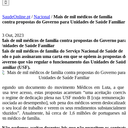
SaudeOnline.pt
/
Nacional
/
Mais de mil médicos de família
contra propostas do Governo para Unidades de Saúde Familiar
23 Out, 2023
Mais de mil médicos de família contra propostas do Governo para
Unidades de Saúde Familiar
Mais de mil médicos de família do Serviço Nacional de Saúde de
todo o país assinaram uma carta em que se opõem às propostas do
Governo que vão regular o funcionamento das Unidades de Saúde
Familiar (USF).
Segundo um documento do movimento Médicos em Luta, a que 
Lusa teve acesso, estas propostas acarretam “uma aceitação coerciv
do regime de dedicação plena nas USF modelo B [cuja remuneração 
associada ao desempenho], sob pena dos médicos serem deslocalizado
do seu local de trabalho e verem os seus rendimentos substancialment
reduzidos”. Atualmente, há cerca de 1,6 milhões de portugueses nã
tem médico de família.
“Não podemos aceitar decretos-leis que não respeitem os contrato