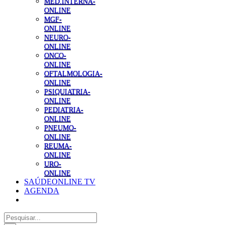
MED.INTERNA-
ONLINE
MGF-
ONLINE
NEURO-
ONLINE
ONCO-
ONLINE
OFTALMOLOGIA-
ONLINE
PSIQUIATRIA-
ONLINE
PEDIATRIA-
ONLINE
PNEUMO-
ONLINE
REUMA-
ONLINE
URO-
ONLINE
SAÚDEONLINE TV
AGENDA
Pesquisar