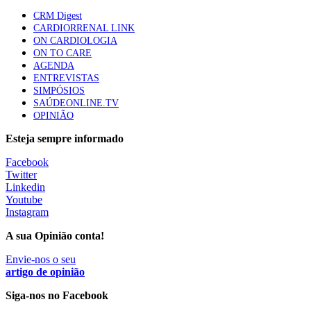
Quase quatro em cada dez doentes com enfarte
CRM Digest
apresentavam níveis elevados de Lp(a), revela estudo
CARDIORRENAL LINK
87 visualizações
ON CARDIOLOGIA
ON TO CARE
AGENDA
ENTREVISTAS
Trodelvy aprovado para primeira linha no cancro da
SIMPÓSIOS
mama triplo negativo metastático em doentes não
SAÚDEONLINE.TV
elegíveis para inibidores PD-(L)1
OPINIÃO
61 visualizações
Esteja sempre informado
MAIS NOTÍCIAS
Facebook
Twitter
Linkedin
Youtube
Quase 11.900 jovens recorreram aos cheques psicólogo e
Instagram
nutricionista no primeiro mês
7 Ago, 2026
|
0 Comments
A sua Opinião conta!
Envie-nos o seu
artigo de opinião
ULS de Coimbra estreia cirurgia endoscópica do ouvido com
apoio robótico em Portugal
Siga-nos no Facebook
7 Ago, 2026
|
0 Comments