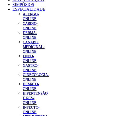
SIMPÓSIOS
ESPECIALIDADE
ALERGO-
ONLINE
CARDIO-
ONLINE
DERMA-
ONLINE
CANABIS
MEDICINAL-
ONLINE
ENDO-
ONLINE
GASTRO-
ONLINE
GINECOLOGIA-
ONLINE
HEMATO-
ONLINE
HIPERTENSÃO
E RCV-
ONLINE
INFECTO-
ONLINE