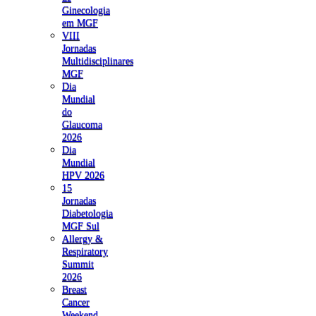
Ginecologia
em MGF
VIII
Jornadas
Multidisciplinares
MGF
Dia
Mundial
do
Glaucoma
2026
Dia
Mundial
HPV 2026
15
Jornadas
Diabetologia
MGF Sul
Allergy &
Respiratory
Summit
2026
Breast
Cancer
Weekend