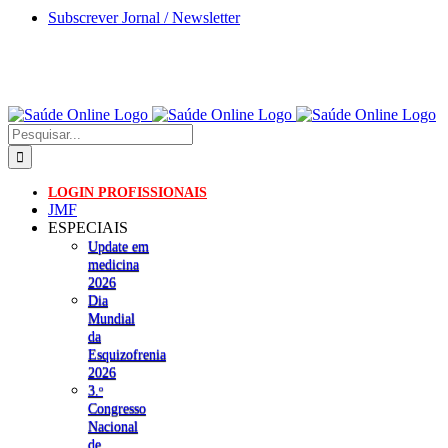
Skip
Subscrever Jornal / Newsletter
to
content
Pesquisar
LOGIN PROFISSIONAIS
JMF
ESPECIAIS
Update em
medicina
2026
Dia
Mundial
da
Esquizofrenia
2026
3.ᵒ
Congresso
Nacional
de