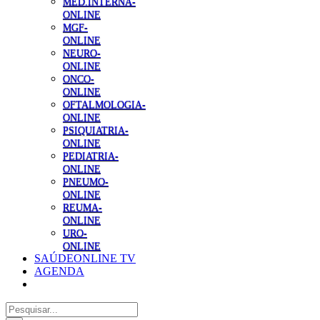
MED.INTERNA-
ONLINE
MGF-
ONLINE
NEURO-
ONLINE
ONCO-
ONLINE
OFTALMOLOGIA-
ONLINE
PSIQUIATRIA-
ONLINE
PEDIATRIA-
ONLINE
PNEUMO-
ONLINE
REUMA-
ONLINE
URO-
ONLINE
SAÚDEONLINE TV
AGENDA
Pesquisar