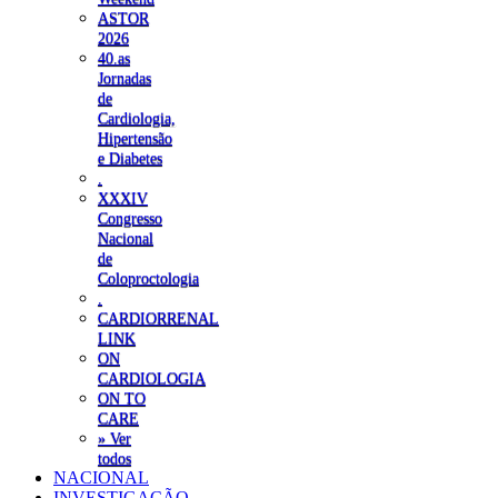
ASTOR
2026
40.as
Jornadas
de
Cardiologia,
Hipertensão
e Diabetes
.
XXXIV
Congresso
Nacional
de
Coloproctologia
.
CARDIORRENAL
LINK
ON
CARDIOLOGIA
ON TO
CARE
» Ver
todos
NACIONAL
INVESTIGAÇÃO