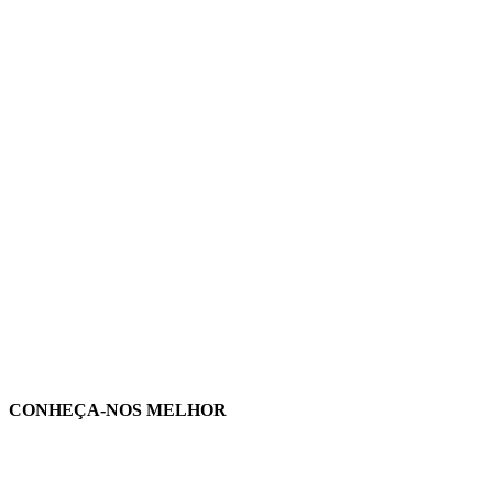
Paulo Cortes
om o apoio:
CONHEÇA-NOS MELHOR