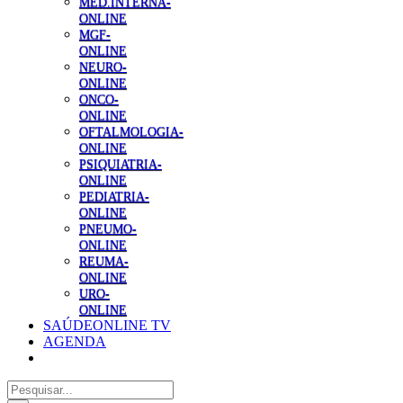
MED.INTERNA-
ONLINE
MGF-
ONLINE
NEURO-
ONLINE
ONCO-
ONLINE
OFTALMOLOGIA-
ONLINE
PSIQUIATRIA-
ONLINE
PEDIATRIA-
ONLINE
PNEUMO-
ONLINE
REUMA-
ONLINE
URO-
ONLINE
SAÚDEONLINE TV
AGENDA
Pesquisar