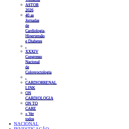
ASTOR
2026
40.as
Jornadas
de
Cardiologia,
Hipertensão
e Diabetes
.
XXXIV
Congresso
Nacional
de
Coloproctologia
.
CARDIORRENAL
LINK
ON
CARDIOLOGIA
ON TO
CARE
» Ver
todos
NACIONAL
INVESTIGAÇÃO