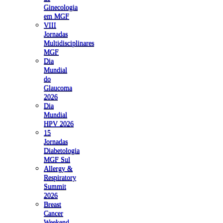
Ginecologia
em MGF
VIII
Jornadas
Multidisciplinares
MGF
Dia
Mundial
do
Glaucoma
2026
Dia
Mundial
HPV 2026
15
Jornadas
Diabetologia
MGF Sul
Allergy &
Respiratory
Summit
2026
Breast
Cancer
Weekend