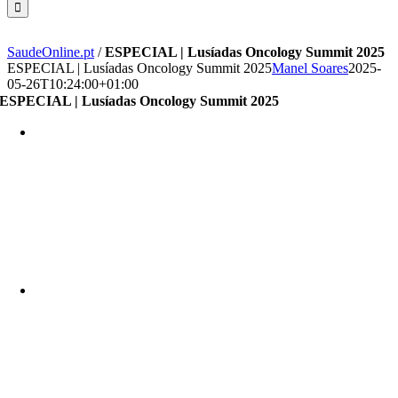
SaudeOnline.pt
/
ESPECIAL | Lusíadas Oncology Summit 2025
ESPECIAL | Lusíadas Oncology Summit 2025
Manel Soares
2025-
05-26T10:24:00+01:00
ESPECIAL | Lusíadas Oncology Summit 2025
Cancro da mama na mulher jovem
Ana Magalhães Ferreira
|
Terapêutica neoadjuvante no cancro do cólon:
evidência vs prática clínica