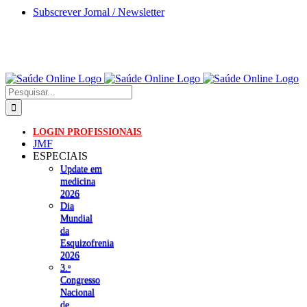
Skip
Subscrever Jornal / Newsletter
to
content
Pesquisar
LOGIN PROFISSIONAIS
JMF
ESPECIAIS
Update em
medicina
2026
Dia
Mundial
da
Esquizofrenia
2026
3.ᵒ
Congresso
Nacional
de