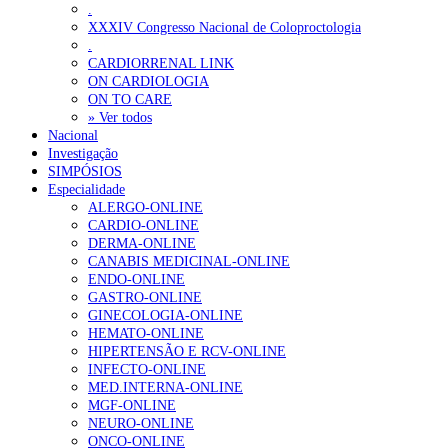
.
XXXIV Congresso Nacional de Coloproctologia
.
CARDIORRENAL LINK
ON CARDIOLOGIA
ON TO CARE
» Ver todos
Nacional
Investigação
SIMPÓSIOS
Especialidade
ALERGO-ONLINE
CARDIO-ONLINE
DERMA-ONLINE
CANABIS MEDICINAL-ONLINE
ENDO-ONLINE
GASTRO-ONLINE
GINECOLOGIA-ONLINE
HEMATO-ONLINE
HIPERTENSÃO E RCV-ONLINE
INFECTO-ONLINE
MED.INTERNA-ONLINE
MGF-ONLINE
NEURO-ONLINE
ONCO-ONLINE