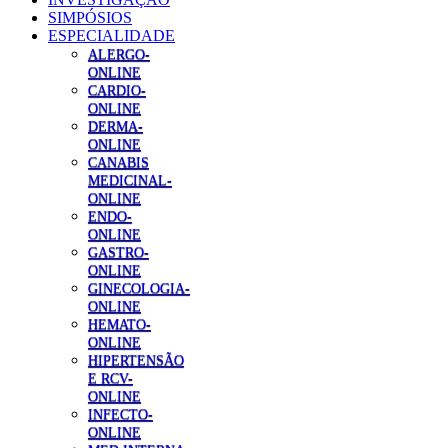
SIMPÓSIOS
ESPECIALIDADE
ALERGO-
ONLINE
CARDIO-
ONLINE
DERMA-
ONLINE
CANABIS
MEDICINAL-
ONLINE
ENDO-
ONLINE
GASTRO-
ONLINE
GINECOLOGIA-
ONLINE
HEMATO-
ONLINE
HIPERTENSÃO
E RCV-
ONLINE
INFECTO-
ONLINE