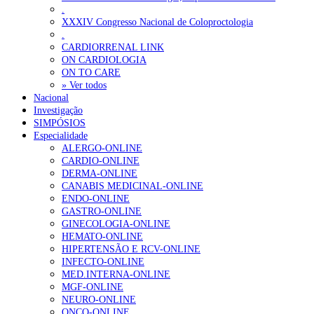
.
XXXIV Congresso Nacional de Coloproctologia
.
CARDIORRENAL LINK
ON CARDIOLOGIA
ON TO CARE
» Ver todos
Nacional
Investigação
SIMPÓSIOS
Especialidade
ALERGO-ONLINE
CARDIO-ONLINE
DERMA-ONLINE
CANABIS MEDICINAL-ONLINE
ENDO-ONLINE
GASTRO-ONLINE
GINECOLOGIA-ONLINE
HEMATO-ONLINE
HIPERTENSÃO E RCV-ONLINE
INFECTO-ONLINE
MED.INTERNA-ONLINE
MGF-ONLINE
NEURO-ONLINE
ONCO-ONLINE