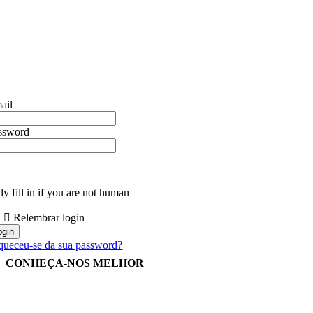
ail
ssword
y fill in if you are not human
Relembrar login
queceu-se da sua password?
CONHEÇA-NOS MELHOR