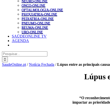
NEURO-ONLINE
ONCO-ONLINE
OFTALMOLOGIA-ONLINE
PSIQUIATRIA-ONLINE
PEDIATRIA-ONLINE
PNEUMO-ONLINE
REUMA-ONLINE
URO-ONLINE
SAÚDEONLINE TV
AGENDA
Pesquisar
SaudeOnline.pt
/
Notícia Fechada
/
Lúpus entre as principais caus
Lúpus e
“O reconhecimento
impactar as prioridade