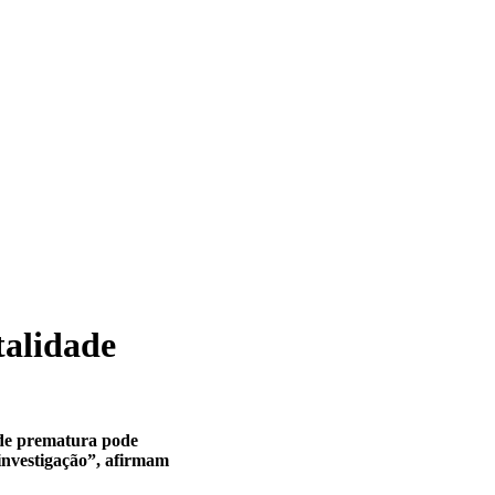
talidade
ade prematura pode
 investigação”, afirmam