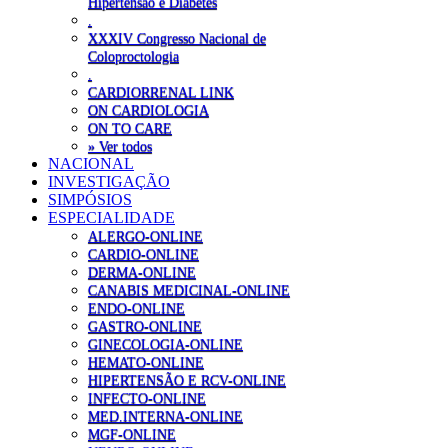
Hipertensão e Diabetes
.
XXXIV Congresso Nacional de
Coloproctologia
.
CARDIORRENAL LINK
ON CARDIOLOGIA
ON TO CARE
» Ver todos
NACIONAL
INVESTIGAÇÃO
SIMPÓSIOS
ESPECIALIDADE
ALERGO-ONLINE
CARDIO-ONLINE
DERMA-ONLINE
CANABIS MEDICINAL-ONLINE
ENDO-ONLINE
GASTRO-ONLINE
GINECOLOGIA-ONLINE
HEMATO-ONLINE
HIPERTENSÃO E RCV-ONLINE
INFECTO-ONLINE
MED.INTERNA-ONLINE
MGF-ONLINE