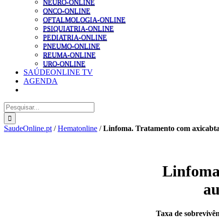
NEURO-ONLINE
ONCO-ONLINE
OFTALMOLOGIA-ONLINE
PSIQUIATRIA-ONLINE
PEDIATRIA-ONLINE
PNEUMO-ONLINE
REUMA-ONLINE
URO-ONLINE
SAÚDEONLINE TV
AGENDA
Pesquisar
SaudeOnline.pt
/
Hematonline
/
Linfoma. Tratamento com axicabtag
Linfoma.
au
Taxa de sobrevivên