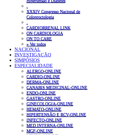
Hipertensão e Diabetes
.
XXXIV Congresso Nacional de
Coloproctologia
.
CARDIORRENAL LINK
ON CARDIOLOGIA
ON TO CARE
» Ver todos
NACIONAL
INVESTIGAÇÃO
SIMPÓSIOS
ESPECIALIDADE
ALERGO-ONLINE
CARDIO-ONLINE
DERMA-ONLINE
CANABIS MEDICINAL-ONLINE
ENDO-ONLINE
GASTRO-ONLINE
GINECOLOGIA-ONLINE
HEMATO-ONLINE
HIPERTENSÃO E RCV-ONLINE
INFECTO-ONLINE
MED.INTERNA-ONLINE
MGF-ONLINE