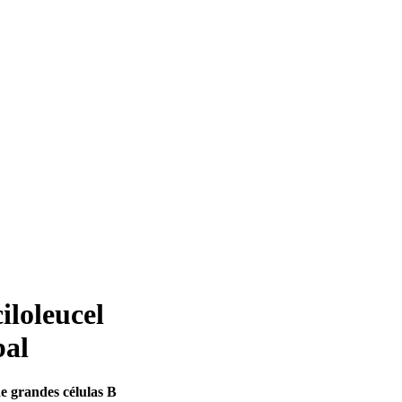
iloleucel
bal
e grandes células B