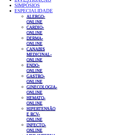
SIMPÓSIOS
ESPECIALIDADE
ALERGO-
ONLINE
CARDIO-
ONLINE
DERMA-
ONLINE
CANABIS
MEDICINAL-
ONLINE
ENDO-
ONLINE
GASTRO-
ONLINE
GINECOLOGIA-
ONLINE
HEMATO-
ONLINE
HIPERTENSÃO
E RCV-
ONLINE
INFECTO-
ONLINE