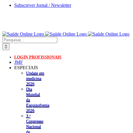
Skip
Subscrever Jornal / Newsletter
to
content
Pesquisar
LOGIN PROFISSIONAIS
JMF
ESPECIAIS
Update em
medicina
2026
Dia
Mundial
da
Esquizofrenia
2026
3.ᵒ
Congresso
Nacional
de