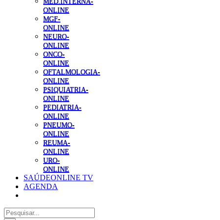
MED.INTERNA-
ONLINE
MGF-
ONLINE
NEURO-
ONLINE
ONCO-
ONLINE
OFTALMOLOGIA-
ONLINE
PSIQUIATRIA-
ONLINE
PEDIATRIA-
ONLINE
PNEUMO-
ONLINE
REUMA-
ONLINE
URO-
ONLINE
SAÚDEONLINE TV
AGENDA
Pesquisar