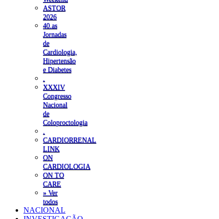
ASTOR
2026
40.as
Jornadas
de
Cardiologia,
Hipertensão
e Diabetes
.
XXXIV
Congresso
Nacional
de
Coloproctologia
.
CARDIORRENAL
LINK
ON
CARDIOLOGIA
ON TO
CARE
» Ver
todos
NACIONAL
INVESTIGAÇÃO