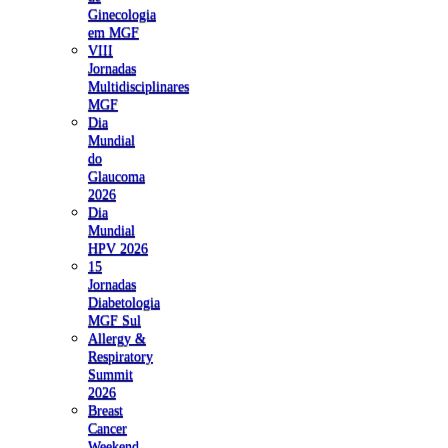
Ginecologia
em MGF
VIII
Jornadas
Multidisciplinares
MGF
Dia
Mundial
do
Glaucoma
2026
Dia
Mundial
HPV 2026
15
Jornadas
Diabetologia
MGF Sul
Allergy &
Respiratory
Summit
2026
Breast
Cancer
Weekend