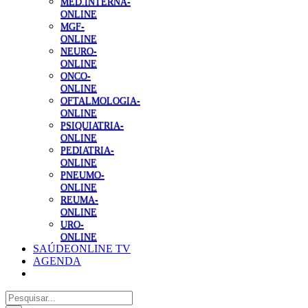
MED.INTERNA-
ONLINE
MGF-
ONLINE
NEURO-
ONLINE
ONCO-
ONLINE
OFTALMOLOGIA-
ONLINE
PSIQUIATRIA-
ONLINE
PEDIATRIA-
ONLINE
PNEUMO-
ONLINE
REUMA-
ONLINE
URO-
ONLINE
SAÚDEONLINE TV
AGENDA
Pesquisar