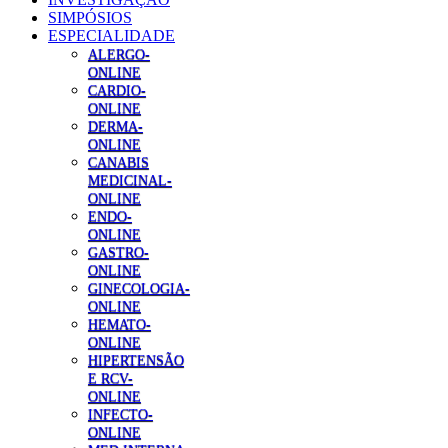
SIMPÓSIOS
ESPECIALIDADE
ALERGO-
ONLINE
CARDIO-
ONLINE
DERMA-
ONLINE
CANABIS
MEDICINAL-
ONLINE
ENDO-
ONLINE
GASTRO-
ONLINE
GINECOLOGIA-
ONLINE
HEMATO-
ONLINE
HIPERTENSÃO
E RCV-
ONLINE
INFECTO-
ONLINE