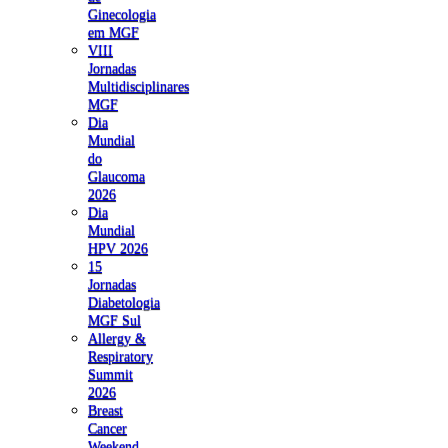
Ginecologia
em MGF
VIII
Jornadas
Multidisciplinares
MGF
Dia
Mundial
do
Glaucoma
2026
Dia
Mundial
HPV 2026
15
Jornadas
Diabetologia
MGF Sul
Allergy &
Respiratory
Summit
2026
Breast
Cancer
Weekend