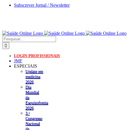
Skip
Subscrever Jornal / Newsletter
to
content
Pesquisar
LOGIN PROFISSIONAIS
JMF
ESPECIAIS
Update em
medicina
2026
Dia
Mundial
da
Esquizofrenia
2026
3.ᵒ
Congresso
Nacional
de