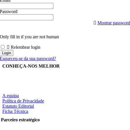
Email
Password
Mostrar passwor
Only fill in if you are not human
Relembrar login
Esqueceu-se da sua password?
CONHEÇA-NOS MELHOR
A equipa
Política de Privacidade
Estatuto Editorial
Ficha Técnica
Parceiro estratégico