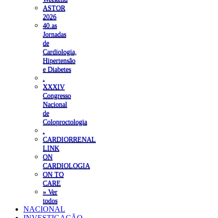
ASTOR
2026
40.as
Jornadas
de
Cardiologia,
Hipertensão
e Diabetes
.
XXXIV
Congresso
Nacional
de
Coloproctologia
.
CARDIORRENAL
LINK
ON
CARDIOLOGIA
ON TO
CARE
» Ver
todos
NACIONAL
INVESTIGAÇÃO